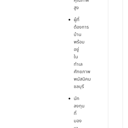
คุณภาพ
สูง
ผู้ที่
ต้องการ
บ้าน
พร้อม
อยู่
ใน
ทำเล
ศักยภาพ
พนัสนิคม
ชลบุรี
นัก
ลงทุน
ที่
มอง