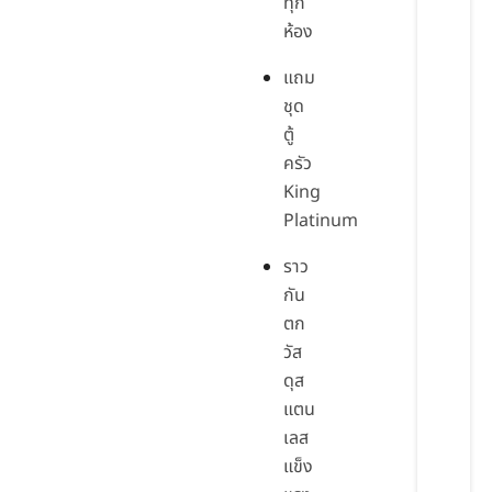
ทุก
ห้อง
แถม
ชุด
ตู้
ครัว
King
Platinum
ราว
กัน
ตก
วัส
ดุส
แตน
เลส
แข็ง