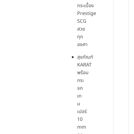
กระเบื้อง
Prestige
SCG
สวย
ทุก
องศา
สุขภัณฑ์
KARAT
พร้อม
กระ
จก
เท
ม
เปอร์
10
mm