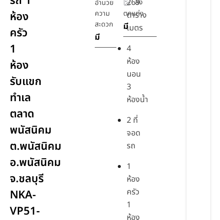
รถ 1
269
สิ่ง
อำนวย
ความ
ตกแต่ง
ห้อง
ตาราง
สะดวก
มี
เมตร
ครัว
มี
1
4
ห้อง
ห้อง
นอน
รับแขก
3
ทำเล
ห้องน้ำ
ตลาด
2 ที่
พนัสนิคม
จอด
ต.พนัสนิคม
รถ
อ.พนัสนิคม
1
จ.ชลบุรี
ห้อง
ครัว
NKA-
1
VP51-
ห้อง