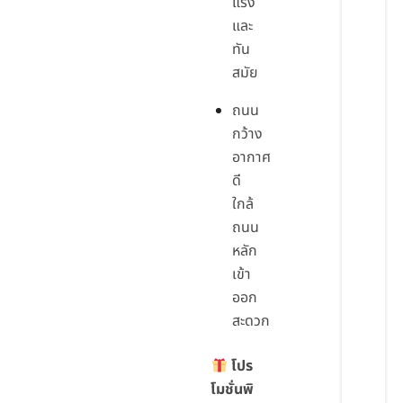
แรง
และ
ทัน
สมัย
ถนน
กว้าง
อากาศ
ดี
ใกล้
ถนน
หลัก
เข้า
ออก
สะดวก
โปร
โมชั่นพิ