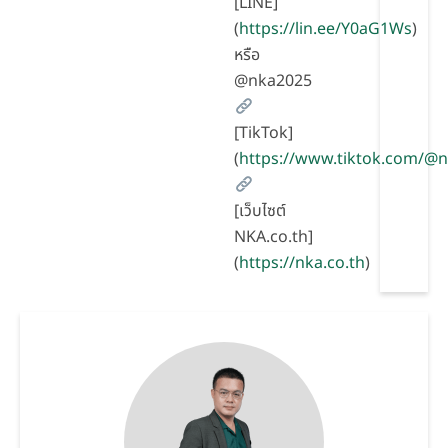
[LINE]
(
https://lin.ee/Y0aG1Ws
)
หรือ
@nka2025
[TikTok]
(
https://www.tiktok.com/@
[เว็บไซต์
NKA.co.th]
(
https://nka.co.th
)