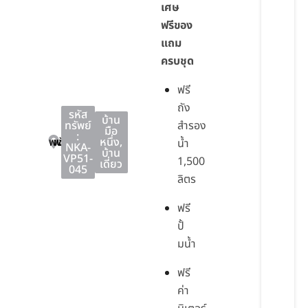
เศษ
ฟรีของ
แถม
ครบชุด
ฟรี
ถัง
รหัส
บ้าน
ทรัพย์
สำรอง
มือ
:
พนัสนิคม
พนัสนิคม
ชลบุรี
หนึ่ง
,
น้ำ
NKA-
บ้าน
VP51-
1,500
เดี่ยว
045
ลิตร
ฟรี
ปั้
มน้ำ
ฟรี
ค่า