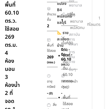
โรง
แปลง
พื้นที่
พยาบาล
B4
60.10
อยู่ชั้น
จำนวน
โรง
พนัสนิคม
1
ตร.ว.
ชั้น
1
พยาบาล
ชลบุรี
กิโลเมตร
2
พนัสนิคม
ใช้สอย
ราย
สถาบัน
269
ละเอียด
การ
เนื้อที่(ไร่)
ตร.ม.
ศึกษา
บ้าน
พื้นที่
0
-
(ไร่)
ใช้สอย
4
การ
0
-
(งาน)
พื้นที่
เดิน
269
60.10
ห้อง
ทาง
เริ่ม
(ตรม.)
(ตร.ว.)
นอน
ต้น
อื่นๆ
60.10
3
ตาราง
อายุ
ทิศทาง(หน้า
ห้องน้ำ
ทรัพย์
ประตู)
วา
2 ที่
-
-
(ปี)
พื้นที่
จอด
ใช้สอย
สิ่ง