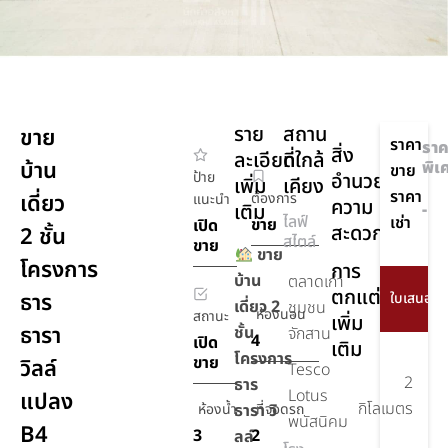
ราย
สถาน
ขาย
ราคา
ราค
สิ่ง
ละเอียด
ที่ใกล้
บ้าน
พิเ
ขาย
ป้าย
อำนวย
เพิ่ม
เคียง
ราคา
เดี่ยว
ต้องการ
แนะนำ
ความ
เติม
-
ไลฟ์
เช่า
ขาย
เปิด
สะดวก
2 ชั้น
สไตล์
ขาย
ขาย
โครงการ
การ
บ้าน
ตลาดเก่า
ตกแต่ง
350
ธาร
เดี่ยว 2
ชุมชน
ห้องนอน
สถานะ
เพิ่ม
เมตร
ธารา
ชั้น
จักสาน
4
เปิด
เติม
โครงการ
ขาย
วิลล์
Tesco
2
ธาร
Lotus
แปลง
กิโลเมตร
ห้องน้ำ
ธารา วิ
ที่จอดรถ
พนัสนิคม
B4
3
2
ลล์