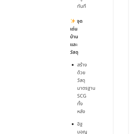
ทันที
จุด
เด่น
บ้าน
และ
วัสดุ
สร้าง
ด้วย
วัสดุ
มาตรฐาน
SCG
ทั้ง
หลัง
อิฐ
มอญ