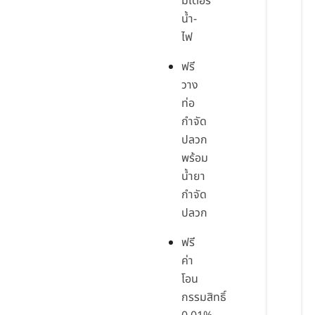
มิเตอร์
น้ำ-
ไฟ
ฟรี
วาง
ท่อ
กำจัด
ปลวก
พร้อม
น้ำยา
กำจัด
ปลวก
ฟรี
ค่า
โอน
กรรมสิทธิ์