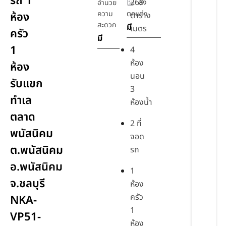
รถ 1
269
สิ่ง
อำนวย
ความ
ตกแต่ง
ห้อง
ตาราง
สะดวก
มี
เมตร
ครัว
มี
1
4
ห้อง
ห้อง
นอน
รับแขก
3
ทำเล
ห้องน้ำ
ตลาด
2 ที่
พนัสนิคม
จอด
ต.พนัสนิคม
รถ
อ.พนัสนิคม
1
จ.ชลบุรี
ห้อง
ครัว
NKA-
1
VP51-
ห้อง