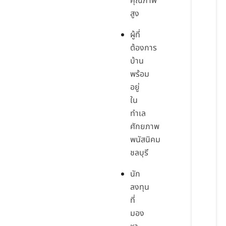
คุณภาพ
สูง
ผู้ที่
ต้องการ
บ้าน
พร้อม
อยู่
ใน
ทำเล
ศักยภาพ
พนัสนิคม
ชลบุรี
นัก
ลงทุน
ที่
มอง