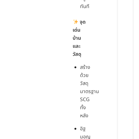
ทันที
จุด
เด่น
บ้าน
และ
วัสดุ
สร้าง
ด้วย
วัสดุ
มาตรฐาน
SCG
ทั้ง
หลัง
อิฐ
มอญ