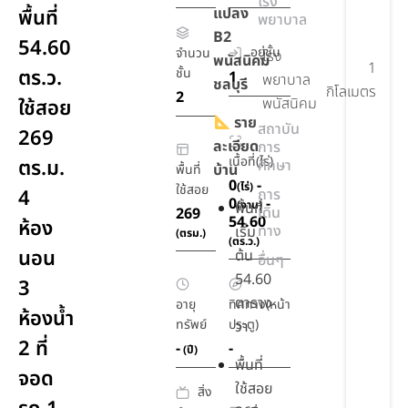
โรง
แปลง
พื้นที่
พยาบาล
B2
54.60
อยู่ชั้น
จำนวน
โรง
พนัสนิคม
1
ตร.ว.
ชั้น
1
พยาบาล
ชลบุรี
กิโลเมตร
2
พนัสนิคม
ใช้สอย
ราย
สถาบัน
269
ละเอียด
การ
เนื้อที่(ไร่)
ตร.ม.
ศึกษา
บ้าน
พื้นที่
0
-
(ไร่)
ใช้สอย
4
การ
0
-
(งาน)
พื้นที่
เดิน
269
54.60
ห้อง
ทาง
เริ่ม
(ตรม.)
(ตร.ว.)
นอน
ต้น
อื่นๆ
54.60
3
ตาราง
อายุ
ทิศทาง(หน้า
ห้องน้ำ
ทรัพย์
ประตู)
วา
2 ที่
-
-
(ปี)
พื้นที่
จอด
ใช้สอย
สิ่ง