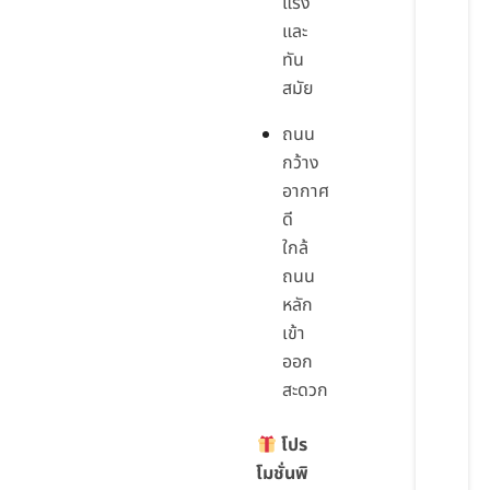
แรง
และ
ทัน
สมัย
ถนน
กว้าง
อากาศ
ดี
ใกล้
ถนน
หลัก
เข้า
ออก
สะดวก
โปร
โมชั่นพิ