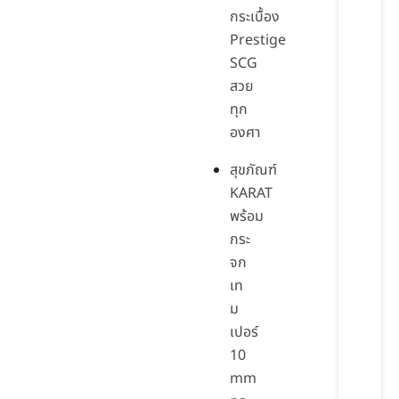
กระเบื้อง
Prestige
SCG
สวย
ทุก
องศา
สุขภัณฑ์
KARAT
พร้อม
กระ
จก
เท
ม
เปอร์
10
mm