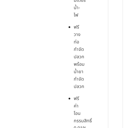
มิเตอร์
น้ำ-
ไฟ
ฟรี
วาง
ท่อ
กำจัด
ปลวก
พร้อม
น้ำยา
กำจัด
ปลวก
ฟรี
ค่า
โอน
กรรมสิทธิ์