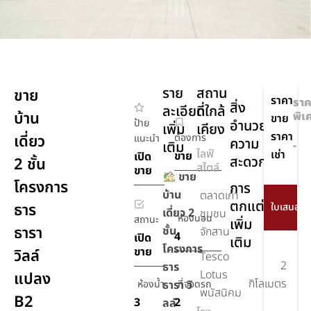
ราย
สถาน
ขาย
ราคา
ราค
สิ่ง
ละเอียด
ที่ใกล้
บ้าน
พิเ
ขาย
ป้าย
อำนวย
เพิ่ม
เคียง
ราคา
เดี่ยว
ต้องการ
แนะนำ
ความ
เติม
-
ไลฟ์
เช่า
ขาย
เปิด
สะดวก
2 ชั้น
สไตล์
ขาย
ขาย
โครงการ
การ
บ้าน
ตลาดเก่า
ตกแต่ง
350
ธาร
เดี่ยว 2
ชุมชน
ห้องนอน
สถานะ
เพิ่ม
เมตร
ธารา
ชั้น
จักสาน
4
เปิด
เติม
โครงการ
ขาย
วิลล์
Tesco
2
ธาร
Lotus
แปลง
กิโลเมตร
ห้องน้ำ
ธารา วิ
ที่จอดรถ
พนัสนิคม
B2
3
2
ลล์