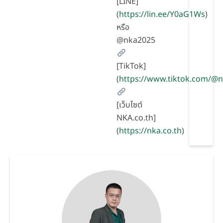
[LINE]
(
https://lin.ee/Y0aG1Ws
)
หรือ
@nka2025
[TikTok]
(
https://www.tiktok.com/@
[เว็บไซต์
NKA.co.th]
(
https://nka.co.th
)