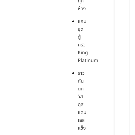
ทุก
ห้อง
แถม
ชุด
ตู้
ครัว
King
Platinum
ราว
กัน
ตก
วัส
ดุส
แตน
เลส
แข็ง