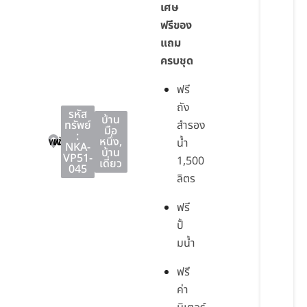
เศษ
ฟรีของ
แถม
ครบชุด
ฟรี
ถัง
รหัส
บ้าน
ทรัพย์
สำรอง
มือ
:
พนัสนิคม
พนัสนิคม
ชลบุรี
หนึ่ง
,
น้ำ
NKA-
บ้าน
VP51-
1,500
เดี่ยว
045
ลิตร
ฟรี
ปั้
มน้ำ
ฟรี
ค่า