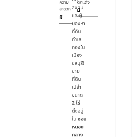
ความ
ตกแต่ง
ลงทุน
สะดวก
มี
และผู้
มี
มองหา
ที่ดิน
ทำเล
ทองใน
เมือง
ชลบุรี!
ขาย
ที่ดิน
เปล่า
ขนาด
2 ไร่
ตั้งอยู่
ใน
ซอย
หนอง
กลาง