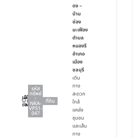
ดง –
บ้าน
ช่อง
มะเฟือง
ตำบล
หนองรี
อำเภอ
เมือง
ชลบุรี
เดิน
ทาง
รหัส
ทรัพย์
สะดวก
เมือง
เมือง
:
ชลบุรี
ที่ดิน
ใกล้
NKA-
ชลบุรี
ชลบุรี
VP51-
แหล่ง
047
ชุมชน
และเส้น
ทาง