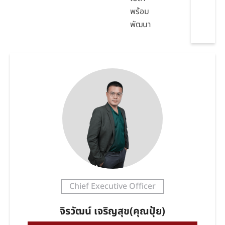
พร้อม
พัฒนา
Chief Executive Officer
จิรวัฒน์ เจริญสุข(คุณปุ้ย)