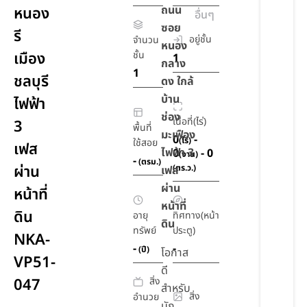
ถนน
หนอง
อื่นๆ
ซอย
รี
อยู่ชั้น
จำนวน
หนอง
เมือง
ชั้น
1
กลาง
1
ชลบุรี
ดง ใกล้
บ้าน
ไฟฟ้า
ช่อง
เนื้อที่(ไร่)
3
พื้นที่
มะเฟือง
0
-
(ไร่)
ใช้สอย
เฟส
ไฟฟ้า 3
0
- 0
(งาน)
-
(ตรม.)
ผ่าน
(ตร.ว.)
เฟส
ผ่าน
หน้าที่
หน้าที่
ดิน
อายุ
ทิศทาง(หน้า
ดิน
ทรัพย์
ประตู)
NKA-
-
-
(ปี)
โอกาส
VP51-
ดี
สิ่ง
047
สำหรับ
สิ่ง
อำนวย
นัก