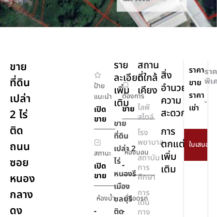
ราย
สถาน
ขาย
ราคา
ราค
สิ่ง
ละเอียด
ที่ใกล้
ที่ดิน
พิเ
ขาย
ป้าย
อำนวย
เพิ่ม
เคียง
ราคา
เปล่า
ต้องการ
แนะนำ
ความ
เติม
-
ไลฟ์
เช่า
ขาย
เปิด
สะดวก
2 ไร่
สไตล์
ขาย
ขาย
ติด
การ
โรง
ที่ดิน
พยาบาล
ตกแต่ง
ถนน
เปล่า 2
ห้องนอน
สถานะ
เพิ่ม
สถาบัน
ซอย
ไร่
-
เปิด
การ
เติม
หนองรี
ขาย
หนอง
ศึกษา
เมือง
กลาง
การ
ห้องน้ำ
ชลบุรี
ที่จอดรถ
เดิน
ดง
-
-
ติด
ทาง