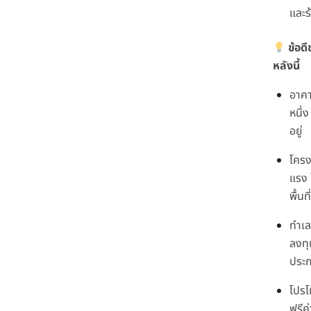
และร
ข้อด
หลังนี้
อาคา
หนึ่ง
อยู่
โครง
แรง 
พื้นที่
ทำเล
ลงทุ
ประก
โปรโ
ฟรีค