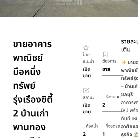
รายละเ
ขายอาคาร
เติม
พาณิชย์
ป้าย
ต้องการ
แนะนำ
ขาย
มือหนึ่ง
ขาย
เปิด
พาณิชย์ม
ขาย
ทรัพย์รุ่ง
ทรัพย์
– บ้านเ
ชลบุรี
รุ่งเรืองซิตี้
ห้องนอน
สถานะ
อาคารพ
2
เปิด
2 บ้านเก่า
ใหม่ พร้
ขาย
ทันที เห
พานทอง
ห้องน้ำ
ที่จอดรถ
อาศัยแ
2
1
ธุรกิจ