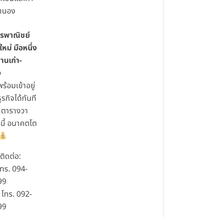
ำนอง
รพาณิชย์
ม่ มือหนึ่ง
้านเก่า-
ง
 พร้อมเข้าอยู่
ธุรกิจได้ทันที
ุกตารางวา
นี้ อนาคตโต
ิดต่อ:
โทร. 094-
99
โทร. 092-
99