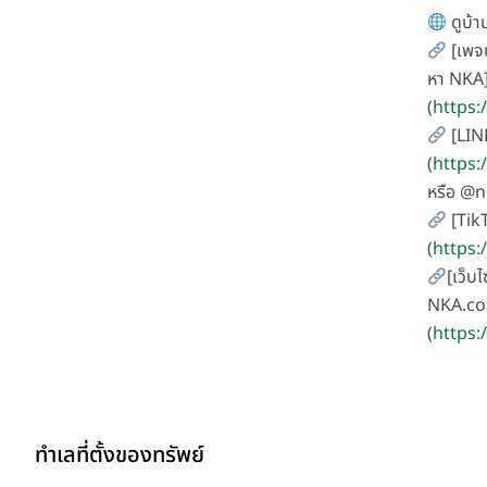
ดูบ้าน
[เพจน
หา NKA
(
https
[LIN
(
https:
หรือ @
[Tik
(
https
[เว็บไ
NKA.co
(
https:
ทำเลที่ตั้งของทรัพย์