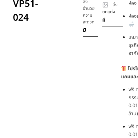
VP51-
สิ่ง
ห้อง
สิ่ง
อำนวย
ตกแต่ง
024
ความ
ห้องน
มี
สะดวก
มี
เหมา
ธุรกิ
อาศั
โปรโ
แถมและส
ฟรี 
กรรม
0.01
ล้าน)
ฟรี 
0.01