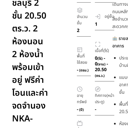
ชลบุรี 2
เดินทาง
ถนนหลัก
ชั้น 20.50
อยู่ชั้น
จำนวน
สิ่งอำน
ชั้น
1
ตร.ว. 2
สะดวกค
2
ห้องนอน
รายล
อาคาร
เนื้อที่(ไร่)
2 ห้องน้ำ
พื้นที่
ประเ
0
-
(ไร่)
ใช้สอย
0
-
พร้อมเข้า
(งาน)
บ้าน
20.50
-
(ตรม.)
(ตร.ว.)
อยู่ ฟรีค่า
แบบบ
อาคา
โอนและค่า
ชั้น
อายุ
ทิศทาง(หน้า
ทรัพย์
ประตู)
จดจำนอง
พื้นที
-
-
(ปี)
20.5
NKA-
ห้อง