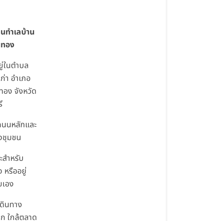
ด่นทำเลบ้าน
นทอง
อยู่ในตำบล
เก่า อำเภอ
อง จังหวัด
ี
ถนนหลักและ
งชุมชน
ะสำหรับ
จ หรืออยู่
ยเอง
ดินทาง
ก ใกล้ตลาด