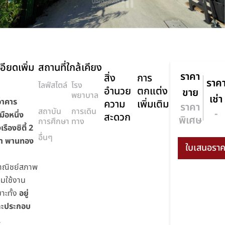
อียดเพิ่ม
สถานที่ใกล้เคียง
ราคา
สิ่ง
การ
ราค
ไลฟ์สไตล์
โรง
อำนวย
ตกแต่ง
ขาย
พยาบาล
เช่า
อาคาร
ความ
เพิ่มเติม
ราคา
สถาบัน
การเดิน
-
ือหนึ่ง
สะดวก
พิเศษ
การศึกษา
ทาง
เรืองซิตี้ 2
อื่นๆ
ก่า พานทอง
าณิชย์สภาพ
อมใช้งาน
มาะทั้ง
อยู่
ละประกอบ