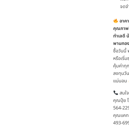
จดจ
อาคา
คุณภาพให
ทำเลดี บ
พานทอ
ซื้อวันนี้
หรือเริ่ม
คุ้มค่าท
ลงทุนวัน
แน่นอน
สนใจต
คุณปุ้ย 
564-22
คุณแคท 
493-69