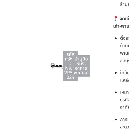
ล้าน)
จุดเ
เก่า-พา
ตั้ง
บ้าน
พานท
รหัส
ทรัพย์
บ้านมือ
ชลบุร
:
หนึ่ง
,
พานทอง
พานทอง
ชลบุรี
NKA-
อาคาร
VP51-
พาณิชย์
ใกล้
024
แหล่
เหมา
ธุรกิ
อาศั
การเ
สะดว