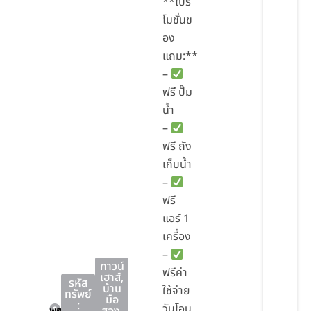
**โปร
โมชั่นข
อง
แถม:**
–
ฟรี ปั๊ม
น้ำ
–
ฟรี ถัง
เก็บน้ำ
–
ฟรี
แอร์ 1
เครื่อง
–
ทาวน์
ฟรีค่า
เฮาส์
,
รหัส
บ้าน
ใช้จ่าย
ทรัพย์
มือ
:
วันโอน