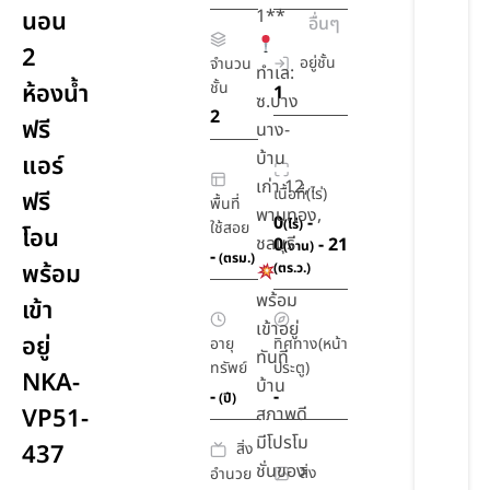
1**
นอน
อื่นๆ
2
อยู่ชั้น
จำนวน
ทำเล:
ห้องน้ำ
ชั้น
1
ซ.บาง
2
ฟรี
นาง-
บ้าน
แอร์
เก่า 12,
เนื้อที่(ไร่)
ฟรี
พื้นที่
พานทอง,
0
-
(ไร่)
ใช้สอย
โอน
ชลบุรี
0
- 21
(งาน)
-
(ตรม.)
พร้อม
(ตร.ว.)
พร้อม
เข้า
เข้าอยู่
อยู่
อายุ
ทิศทาง(หน้า
ทันที
ทรัพย์
ประตู)
NKA-
บ้าน
-
-
(ปี)
VP51-
สภาพดี
มีโปรโม
สิ่ง
437
ชั่นของ
สิ่ง
อำนวย