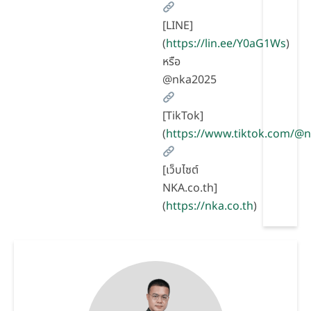
[LINE]
(
https://lin.ee/Y0aG1Ws
)
หรือ
@nka2025
[TikTok]
(
https://www.tiktok.com/@
[เว็บไซต์
NKA.co.th]
(
https://nka.co.th
)