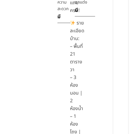
ความ
แถม
ตกแต่ง
สะดวก
มี
ครบ!
มี
ราย
ละเอียด
บ้าน:
– พื้นที่
21
ตาราง
วา
– 3
ห้อง
นอน |
2
ห้องน้ำ
– 1
ห้อง
โถง |