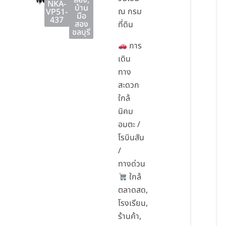
พานทอง
พานทอง
ชลบุรี
สอง
,
NKA-
บ้าน
ณ กรม
VP51-
มือ
437
สอง
ที่ดิน
ชลบุรี
การ
เดิน
ทาง
สะดวก
ใกล้
นิคม
อมตะ /
โรบินสัน
/
ทางด่วน
ใกล้
ตลาดสด,
โรงเรียน,
ร้านค้า,