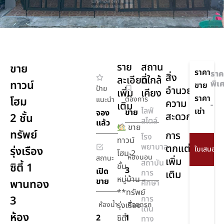
ราย
สถาน
ขาย
ราคา
ราค
สิ่ง
ละเอียด
ที่ใกล้
ทาวน์
พิเ
ขาย
ป้าย
อำนวย
เพิ่ม
เคียง
ราคา
โฮม
ต้องการ
แนะนำ
ความ
เติม
-
ไลฟ์
เช่า
ขาย
จอง
สะดวก
2 ชั้น
สไตล์
แล้ว
ขาย
ทรัพย์
การ
โรง
ทาวน์
พยาบาล
ตกแต่ง
รุ่งเรือง
โฮม 2
ห้องนอน
สถานะ
เพิ่ม
สถาบัน
ซิตี้ 1
ชั้น
3
เปิด
การ
เติม
หมู่บ้าน
ขาย
พานทอง
ศึกษา
**ทรัพย์
3
การ
ห้องน้ำ
รุ่งเรือง
ที่จอดรถ
เดิน
ห้อง
2
1
ซิตี้
ทาง