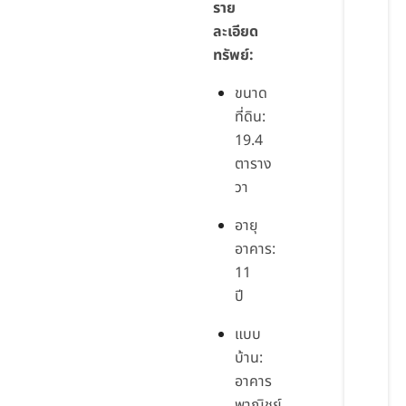
ราย
ละเอียด
ทรัพย์:
ขนาด
ที่ดิน:
19.4
ตาราง
วา
อายุ
อาคาร:
11
ปี
แบบ
บ้าน:
อาคาร
พาณิชย์