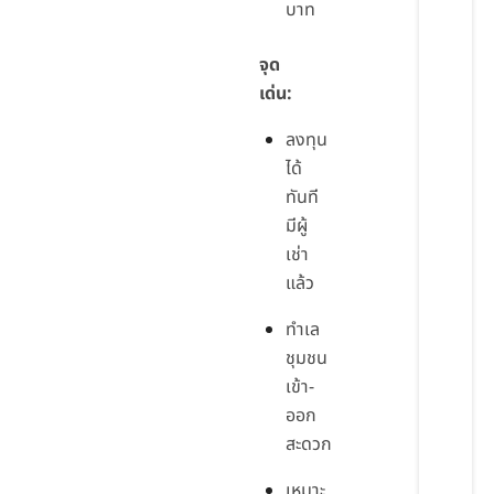
บาท
จุด
เด่น:
ลงทุน
ได้
ทันที
มีผู้
เช่า
แล้ว
ทำเล
ชุมชน
เข้า-
ออก
สะดวก
เหมาะ