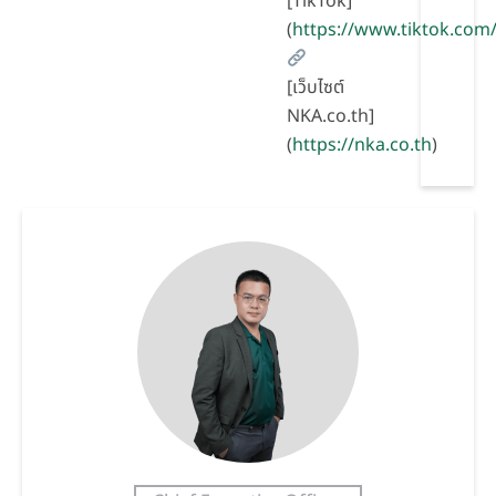
[TikTok]
(
https://www.tiktok.co
[เว็บไซต์
NKA.co.th]
(
https://nka.co.th
)