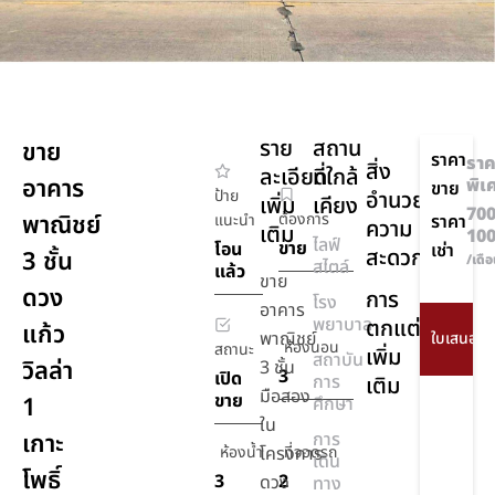
ราย
สถาน
ขาย
ราคา
ราค
สิ่ง
ละเอียด
ที่ใกล้
อาคาร
พิเ
ขาย
ป้าย
อำนวย
เพิ่ม
เคียง
700
พาณิชย์
ต้องการ
แนะนำ
ราคา
ความ
เติม
10
ไลฟ์
ขาย
โอน
เช่า
สะดวก
3 ชั้น
/เดื
สไตล์
แล้ว
ขาย
ดวง
การ
โรง
อาคาร
พยาบาล
ตกแต่ง
แก้ว
พาณิชย์
ห้องนอน
สถานะ
เพิ่ม
สถาบัน
วิลล่า
3 ชั้น
3
เปิด
การ
เติม
มือสอง
ขาย
1
ศึกษา
ใน
เกาะ
การ
ห้องน้ำ
โครงการ
ที่จอดรถ
เดิน
โพธิ์
3
2
ดวง
ทาง