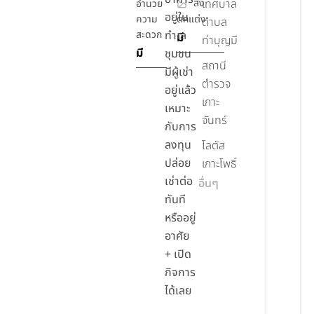
สิ่ง
เทศบาล
อำนวย
อยู่ใน
ความ
ตกแต่ง
ตำบล
สะดวก
ทำเล
มี
ท่าบุญมี
มี
ชุมชน
สถานี
มีผู้เช่า
ตำรวจ
อยู่แล้ว
เกาะ
เหมาะ
จันทร์
กับการ
ลงทุน
โลตัส
ปล่อย
เกาะโพธิ์
เช่าต่อ
อื่นๆ
ทันที
หรืออยู่
อาศัย
+ เปิด
กิจการ
ได้เลย