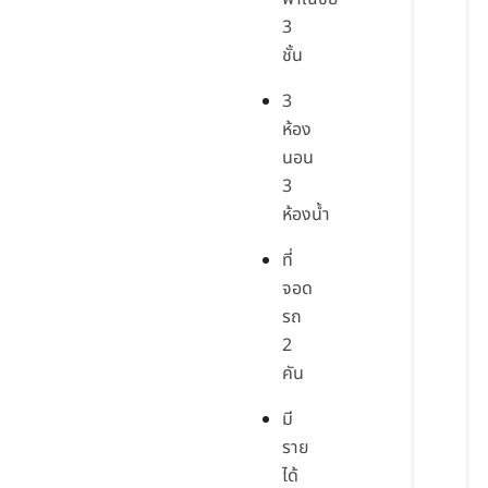
3
ชั้น
3
ห้อง
นอน
3
ห้องน้ำ
ที่
จอด
รถ
2
คัน
มี
ราย
ได้