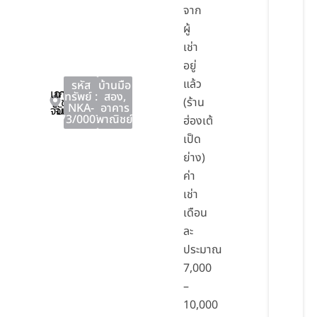
จาก
ผู้
เช่า
อยู่
แล้ว
รหัส
บ้านมือ
เกาะ
เกาะ
ทรัพย์ :
สอง
,
ชลบุรี
(ร้าน
NKA-
อาคาร
จันทร์
จันทร์
73/0007
พาณิชย์
ฮ่องเต้
เป็ด
ย่าง)
ค่า
เช่า
เดือน
ละ
ประมาณ
7,000
–
10,000