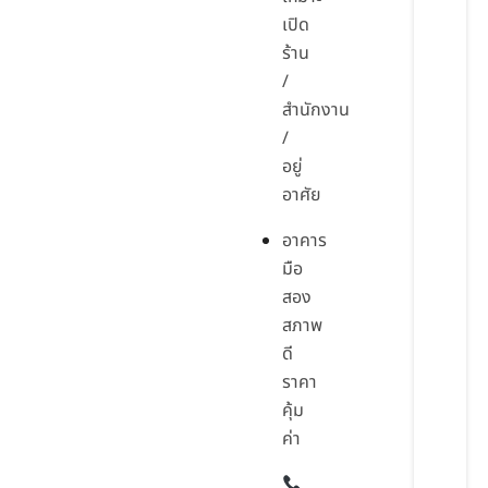
เปิด
ร้าน
/
สำนักงาน
/
อยู่
อาศัย
อาคาร
มือ
สอง
สภาพ
ดี
ราคา
คุ้ม
ค่า