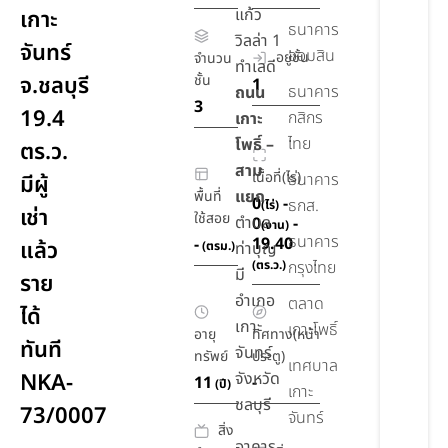
แก้ว
เกาะ
ธนาคาร
วิลล่า 1
จันทร์
ออมสิน
อยู่ชั้น
จำนวน
ทำเลดี
จ.ชลบุรี
ชั้น
1
ธนาคาร
ถนน
3
19.4
กสิกร
เกาะ
ไทย
โพธิ์ –
ตร.ว.
สาม
เนื้อที่(ไร่)
ธนาคาร
มีผู้
แยก
พื้นที่
0
-
ธกส.
(ไร่)
เช่า
ใช้สอย
ตำบล
0
-
(งาน)
ธนาคาร
19.40
-
แล้ว
(ตรม.)
ท่าบุญ
(ตร.ว.)
กรุงไทย
มี
ราย
อำเภอ
ตลาด
ได้
เกาะ
เกาะโพธิ์
อายุ
ทิศทาง(หน้า
ทันที
จันทร์
ทรัพย์
ประตู)
เทศบาล
NKA-
จังหวัด
11
-
(ปี)
เกาะ
ชลบุรี
73/0007
จันทร์
สิ่ง
อาคาร