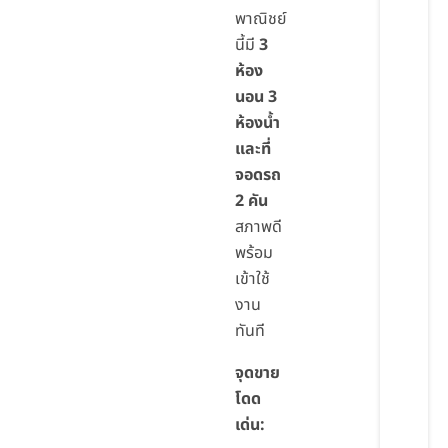
พาณิชย์
นี้มี
3
ห้อง
นอน 3
ห้องน้ำ
และที่
จอดรถ
2 คัน
สภาพดี
พร้อม
เข้าใช้
งาน
ทันที
จุดขาย
โดด
เด่น: