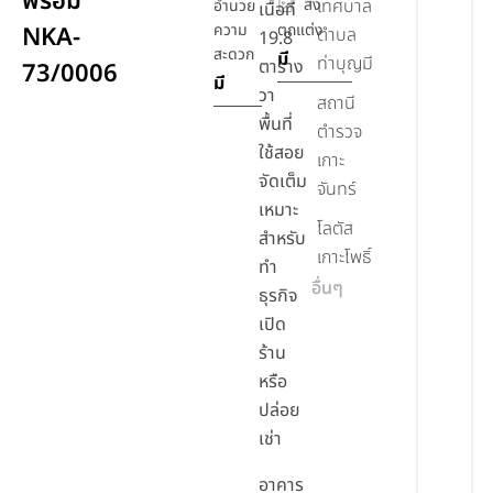
พร้อม
สิ่ง
เทศบาล
อำนวย
เนื้อที่
ความ
ตกแต่ง
NKA-
ตำบล
19.8
สะดวก
มี
ท่าบุญมี
ตาราง
73/0006
มี
วา
สถานี
พื้นที่
ตำรวจ
ใช้สอย
เกาะ
จัดเต็ม
จันทร์
เหมาะ
โลตัส
สำหรับ
เกาะโพธิ์
ทำ
อื่นๆ
ธุรกิจ
เปิด
ร้าน
หรือ
ปล่อย
เช่า
อาคาร