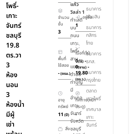
แก้ว
โพธิ์-
ธนาคาร
วิลล่า 1
เกาะ
ออมสิน
อยู่ชั้น
จำนวน
ทำเลดี
จันทร์
ชั้น
1
ธนาคาร
บน
3
ชลบุรี
กสิกร
ถนน
ไทย
เกาะ
19.8
โพธิ์-
เนื้อที่(ไร่)
ธนาคาร
ตร.วา
สาม
พื้นที่
0
-
ธกส.
(ไร่)
3
ใช้สอย
แยก
0
-
(งาน)
ธนาคาร
19.80
-
ห้อง
(ตรม.)
ตำบล
(ตร.ว.)
กรุงไทย
ท่าบุญ
นอน
มี
ตลาด
3
อำเภอ
เกาะโพธิ์
อายุ
ทิศทาง(หน้า
ห้องน้ำ
เกาะ
ทรัพย์
ประตู)
เทศบาล
มีผู้
จันทร์
11
-
(ปี)
เกาะ
จังหวัด
เช่า
จันทร์
ชลบุรี
สิ่ง