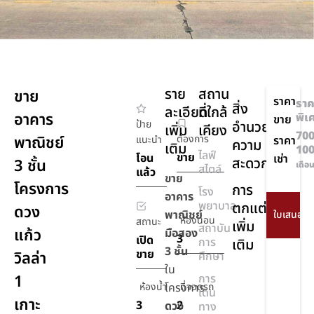
ราย
สถาน
ขาย
ราคา
ราค
สิ่ง
ละเอียด
ที่ใกล้
อาคาร
พิเ
ขาย
ป้าย
อำนวย
เพิ่ม
เคียง
700
พาณิชย์
ต้องการ
แนะนำ
ราคา
ความ
เติม
10
ไลฟ์
ขาย
โอน
เช่า
สะดวก
3 ชั้น
เดือ
สไตล์
แล้ว
ขาย
โครงการ
การ
โรง
อาคาร
พยาบาล
ตกแต่ง
ดวง
พาณิชย์
ห้องนอน
สถานะ
เพิ่ม
สถาบัน
แก้ว
มือสอง
3
เปิด
การ
เติม
3 ชั้น
ขาย
วิลล่า
ศึกษา
ใน
1
การ
ห้องน้ำ
โครงการ
ที่จอดรถ
เดิน
เกาะ
3
2
ดวง
ทาง