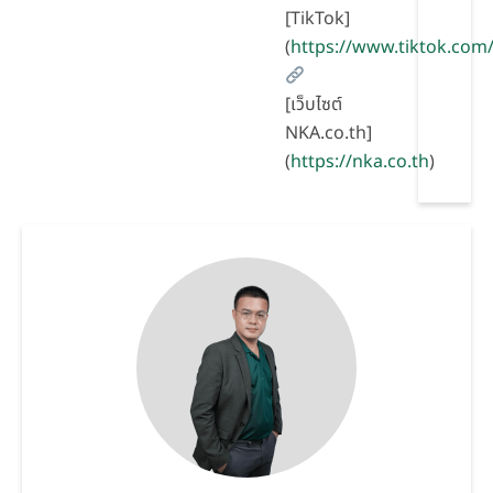
[TikTok]
(
https://www.tiktok.co
[เว็บไซต์
NKA.co.th]
(
https://nka.co.th
)