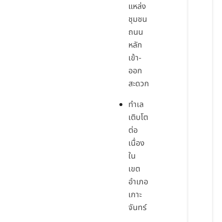
แหล่ง
ชุมชน
ถนน
หลัก
เข้า-
ออก
สะดวก
ทำเล
เติบโต
ต่อ
เนื่อง
ใน
เขต
อำเภอ
เกาะ
จันทร์