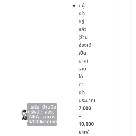
มีผู้
เช่า
อยู่
แล้ว
(ร้าน
ฮ่องเต้
เป็ด
ย่าง)
ราย
ได้
ค่า
เช่า
ประมาณ
รหัส
บ้านมือ
7,000
เกาะ
เกาะ
ทรัพย์ :
สอง
,
ชลบุรี
–
NKA-
อาคาร
จันทร์
จันทร์
73/0006
พาณิชย์
10,000
บาท/