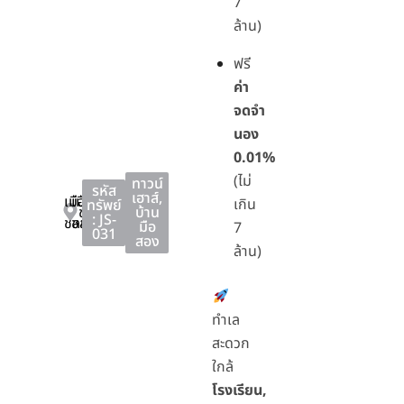
7
ล้าน)
ฟรี
ค่า
จดจำ
นอง
0.01%
(ไม่
ทาวน์
รหัส
เฮาส์
,
เมือง
เมือง
เกิน
ทรัพย์
ชลบุรี
บ้าน
: JS-
ชลบุรี
ชลบุรี
มือ
7
031
สอง
ล้าน)
ทำเล
สะดวก
ใกล้
โรงเรียน,