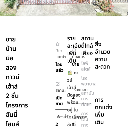
ราย
สถาน
ขาย
สิ่ง
ละเอียด
ที่ใกล้
บ้าน
ป้าย
อำนวย
เพิ่ม
เคียง
มือ
ต้องการ
แนะนำ
ความ
เติม
ไลฟ์
ขาย
โอน
สะดวก
สอง
สไตล์
แล้ว
ทา
ทาวน์
โรง
เครื่อง
วน์
พยาบาล
เฮ้าส์
ปรับ
เฮ้าส์
ห้องนอน
สถานะ
อากาศ
สถาบัน
2 ชั้น
มือสอง
2
เปิด
การ
การ
พร้อม
ขาย
โครงการ
ศึกษา
ตกแต่ง
อยู่
ใน
ซันนี่
การ
เพิ่ม
ห้องน้ำ
โครงการ
ที่จอดรถ
เดิน
เติม
โฮมส์
2
1
ซันนี่
ทาง