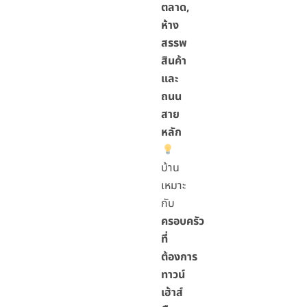
ตลาด,
ห้าง
สรรพ
สินค้า
และ
ถนน
สาย
หลัก
บ้าน
เหมาะ
กับ
ครอบครัว
ที่
ต้องการ
ทาวน์
เฮ้าส์