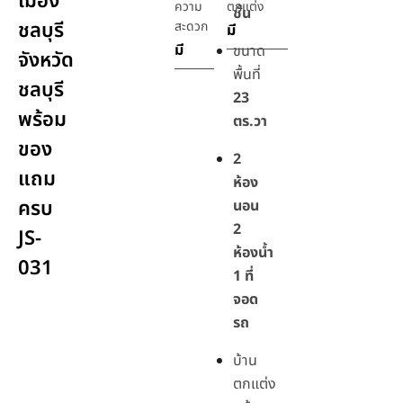
เมือง
ความ
ตกแต่ง
ชั้น
ชลบุรี
สะดวก
มี
มี
ขนาด
จังหวัด
พื้นที่
ชลบุรี
23
พร้อม
ตร.วา
ของ
2
แถม
ห้อง
ครบ
นอน
2
JS-
ห้องน้ำ
031
1 ที่
จอด
รถ
บ้าน
ตกแต่ง