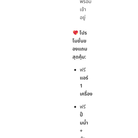
พร้อม
เข้า
อยู่
โปร
โมชั่นข
องแถม
สุดคุ้ม:
ฟรี
แอร์
1
เครื่อง
ฟรี
ปั้
มน้ำ
+