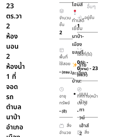
โฮมส์
23
อื่นๆ
ตร.วา
อยู่ชั้น
จำนวน
ทำเลดี
2
ชั้น
1
เยี่ยม
2
ห้อง
นาป่า-
เมือง
นอน
ชลบุรี
เนื้อที่(ไร่)
2
พื้นที่
0
-
(ไร่)
ใช้สอย
ราย
ห้องน้ำ
0
- 23
(งาน)
-
(ตรม.)
ละเอียด
1 ที่
(ตร.ว.)
บ้าน:
จอด
แบบ
รถ
อายุ
ทิศทาง(หน้า
บ้าน
ทรัพย์
ประตู)
ตำบล
ทา
-
-
(ปี)
นาป่า
วน์
เฮ้าส์
สิ่ง
อำเภอ
สิ่ง
อำนวย
2