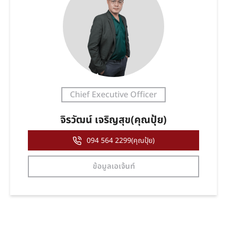
Chief Executive Officer
จิรวัฒน์ เจริญสุข(คุณปุ้ย)
094 564 2299(คุณปุ้ย)
ข้อมูลเอเจ้นท์