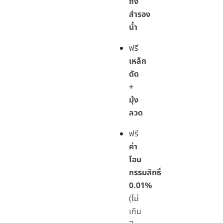
ถัง
สำรอง
น้ำ
ฟรี
เหล็ก
ดัด
+
มุ้ง
ลวด
ฟรี
ค่า
โอน
กรรมสิทธิ์
0.01%
(ไม่
เกิน