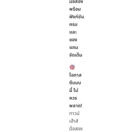
มือสอง
พร้อม
ฟังก์ชัน
ครบ
และ
ของ
แถม
จัดเต็ม
โอกาส
ดีแบบ
นี้ ไม่
ควร
พลาด!
ทาวน์
เฮ้าส์
มือสอง