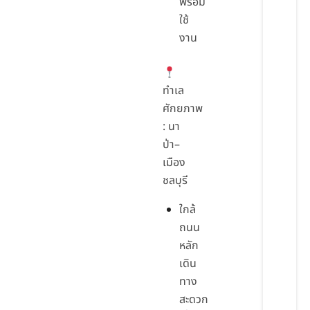
พร้อม
ใช้
งาน
ทำเล
ศักยภาพ
: นา
ป่า–
เมือง
ชลบุรี
ใกล้
ถนน
หลัก
เดิน
ทาง
สะดวก