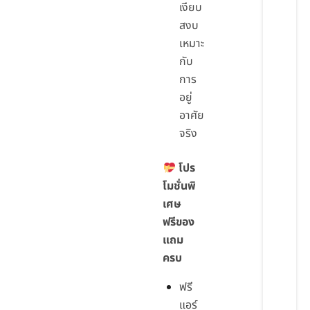
เงียบ
สงบ
เหมาะ
กับ
การ
อยู่
อาศัย
จริง
โปร
โมชั่นพิ
เศษ
ฟรีของ
แถม
ครบ
ฟรี
แอร์