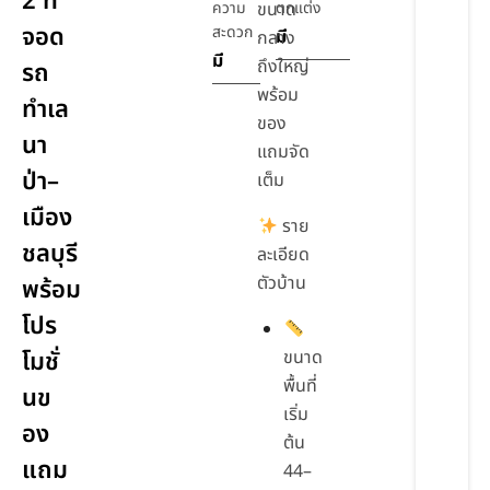
2 ที่
ความ
ขนาด
ตกแต่ง
จอด
สะดวก
มี
กลาง
มี
ถึงใหญ่
รถ
พร้อม
ทำเล
ของ
นา
แถมจัด
ป่า–
เต็ม
เมือง
ราย
ชลบุรี
ละเอียด
ตัวบ้าน
พร้อม
โปร
โมชั่
ขนาด
พื้นที่
นข
เริ่ม
อง
ต้น
แถม
44–