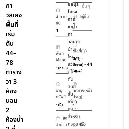
ชลบุรี
ภา
อื่นๆ
โครง
วิลเลจ
อยู่ชั้น
จำนวน
การ
พื้นที่
ชั้น
1
ชญา
1
เริ่ม
ภา
วิลเลจ
ต้น
บ้าน
เนื้อที่(ไร่)
44–
พื้นที่
ใหม่
0
-
(ไร่)
ใช้สอย
78
สวย
0
- 44
(งาน)
-
(ตรม.)
ตาราง
(ตร.ว.)
ดีไซน์
ทัน
วา 3
สมัย
ห้อง
อายุ
ทิศทาง(หน้า
ชั้น
ทรัพย์
ประตู)
นอน
เดียว
-
-
(ปี)
2
เหมาะ
สำหรับ
สิ่ง
ห้องน้ำ
ครอบครัว
สิ่ง
อำนวย