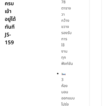
78
ครบ
ตาราง
เข้า
วา
อยู่ได้
กว้าง
ทันที
ขวาง
รองรับ
JS-
การ
159
ใช้
งาน
ทุก
ฟังก์ชัน
3
ห้อง
นอน
ออกแบบ
โปร่ง