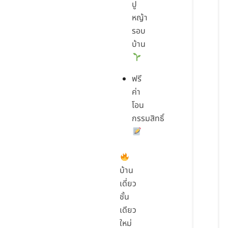
ปู
หญ้า
รอบ
บ้าน
ฟรี
ค่า
โอน
กรรมสิทธิ์
บ้าน
เดี่ยว
ชั้น
เดียว
ใหม่