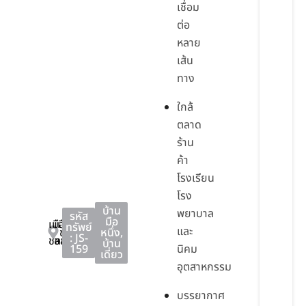
เชื่อม
ต่อ
หลาย
เส้น
ทาง
ใกล้
ตลาด
ร้าน
ค้า
โรงเรียน
โรง
บ้าน
พยาบาล
รหัส
มือ
เมือง
เมือง
ทรัพย์
และ
ชลบุรี
หนึ่ง
,
: JS-
ชลบุรี
ชลบุรี
บ้าน
159
นิคม
เดี่ยว
อุตสาหกรรม
บรรยากาศ