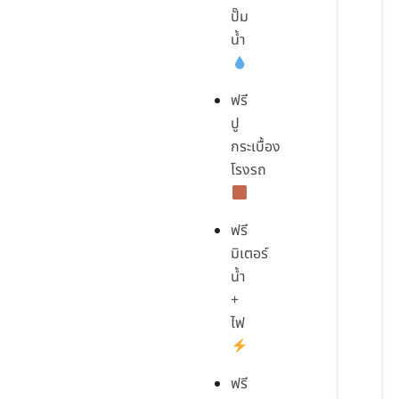
ปั๊ม
น้ำ
ฟรี
ปู
กระเบื้อง
โรงรถ
ฟรี
มิเตอร์
น้ำ
+
ไฟ
ฟรี