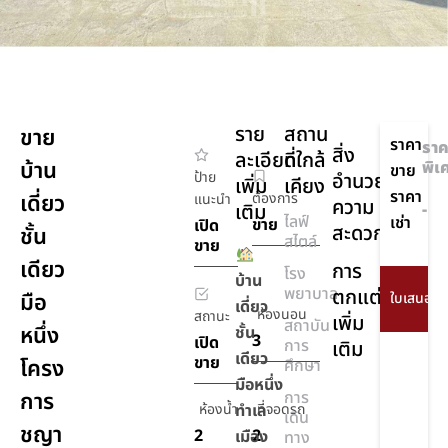
ราย
สถาน
ขาย
ราคา
ราค
สิ่ง
ละเอียด
ที่ใกล้
บ้าน
พิเ
ขาย
ป้าย
อำนวย
เพิ่ม
เคียง
ราคา
เดี่ยว
ต้องการ
แนะนำ
ความ
เติม
-
ไลฟ์
เช่า
ขาย
เปิด
สะดวก
ชั้น
สไตล์
ขาย
เดียว
การ
โรง
บ้าน
พยาบาล
ตกแต่ง
มือ
เดี่ยว
ห้องนอน
สถานะ
เพิ่ม
สถาบัน
หนึ่ง
ชั้น
3
เปิด
การ
เติม
เดียว
ขาย
โครง
ศึกษา
มือหนึ่ง
การ
การ
ห้องน้ำ
ทำเล
ที่จอดรถ
เดิน
ชญา
2
2
เมือง
ทาง