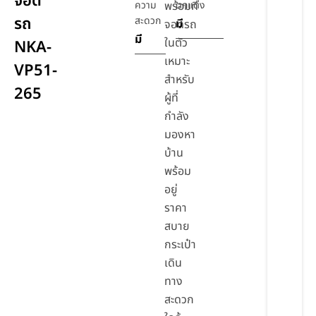
จอด
ความ
พร้อมที่
ตกแต่ง
รถ
สะดวก
มี
จอดรถ
มี
ในตัว
NKA-
เหมาะ
VP51-
สำหรับ
265
ผู้ที่
กำลัง
มองหา
บ้าน
พร้อม
อยู่
ราคา
สบาย
กระเป๋า
เดิน
ทาง
สะดวก