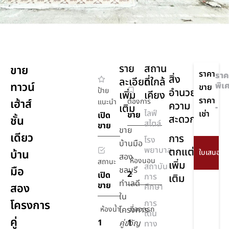
ราย
สถาน
ขาย
ราคา
ราค
สิ่ง
ละเอียด
ที่ใกล้
ทาวน์
พิเ
ขาย
ป้าย
อำนวย
เพิ่ม
เคียง
ราคา
เฮ้าส์
ต้องการ
แนะนำ
ความ
เติม
-
ไลฟ์
เช่า
ขาย
เปิด
สะดวก
ชั้น
สไตล์
ขาย
ขาย
เดียว
การ
โรง
บ้านมือ
พยาบาล
ตกแต่ง
บ้าน
สอง
ห้องนอน
สถานะ
เพิ่ม
สถาบัน
มือ
ชลบุรี
2
เปิด
การ
เติม
ทำเลดี
ขาย
สอง
ศึกษา
ใน
โครงการ
การ
ห้องน้ำ
โครงการ
ที่จอดรถ
เดิน
คู่
1
1
คู่ขวัญ
ทาง