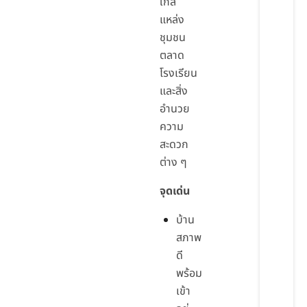
ใกล้
แหล่ง
ชุมชน
ตลาด
โรงเรียน
และสิ่ง
อำนวย
ความ
สะดวก
ต่าง ๆ
จุดเด่น
บ้าน
สภาพ
ดี
พร้อม
เข้า