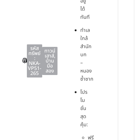
อยู่
ได้
ทันที
ทำเล
ใกล้
สำนัก
รหัส
ทาวน์
ทรัพย์
บก
เฮาส์
,
:
บ้านบึง
บ้านบึง
ชลบุรี
บ้าน
–
NKA-
มือ
VP51-
สอง
หนอง
265
ซ้ำซาก
โปร
โม
ชั่น
สุด
คุ้ม:
ฟรี