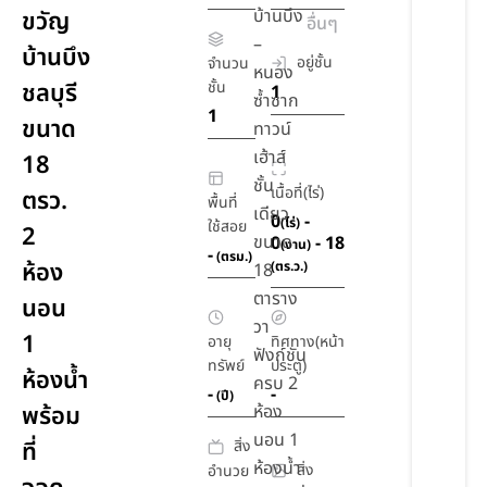
บ้านบึง
ขวัญ
อื่นๆ
–
บ้านบึง
อยู่ชั้น
จำนวน
หนอง
ชลบุรี
ชั้น
1
ซ้ำซาก
1
ขนาด
ทาวน์
เฮ้าส์
18
ชั้น
เนื้อที่(ไร่)
ตรว.
พื้นที่
เดียว
0
-
(ไร่)
ใช้สอย
2
ขนาด
0
- 18
(งาน)
-
(ตรม.)
ห้อง
(ตร.ว.)
18
ตาราง
นอน
วา
1
อายุ
ทิศทาง(หน้า
ฟังก์ชัน
ทรัพย์
ประตู)
ห้องน้ำ
ครบ 2
-
-
(ปี)
พร้อม
ห้อง
นอน 1
สิ่ง
ที่
ห้องน้ำ
สิ่ง
อำนวย