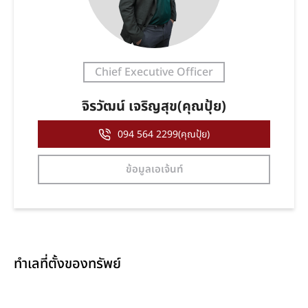
Chief Executive Officer
จิรวัฒน์ เจริญสุข(คุณปุ้ย)
094 564 2299(คุณปุ้ย)
ข้อมูลเอเจ้นท์
ทำเลที่ตั้งของทรัพย์