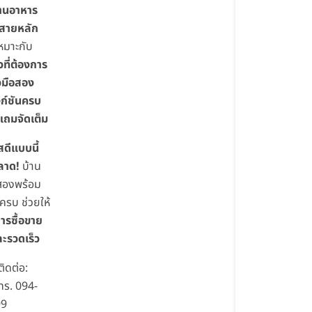
ร้านอาหาร
สายหลัก
หมาะกับ
ที่ต้องการ
ยวมือสอง
งก์ชันครบ
ถมจัดเต็ม
ดีแบบนี้
ลาด!
บ้าน
อสองพร้อม
นครบ ช่วยให้
ารซื้อขาย
ละรวดเร็ว
ิดต่อ:
โทร. 094-
99