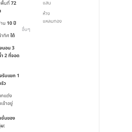
แสน
ื้นที่
72
า
ห้าง
แหลมทอง
บ้าน
10 ปี
อื่นๆ
น้าทิศ
ใต้
องนอน 3
้ำ 2 ที่จอด
องรับแขก 1
รัว
ตกแต่ง
เข้าอยู่
มชั่นของ
้ม: