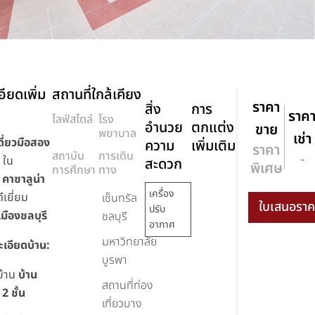
ียดเพิ่ม
สถานที่ใกล้เคียง
ราคา
สิ่ง
การ
ราค
ไลฟ์สไตล์
โรง
อำนวย
ตกแต่ง
ขาย
พยาบาล
เช่า
ดี่ยวมือสอง
ความ
เพิ่มเติม
ราคา
สถาบัน
การเดิน
-
่
ใน
สะดวก
พิเศษ
การศึกษา
ทาง
ร
คาซาลูน่า
เครื่อง
ีเยี่ยม
เซ็นทรัล
ปรับ
มืองชลบุรี
ชลบุรี
อากาศ
มหาวิทยาลัย
ะเอียดบ้าน:
บูรพา
บ้าน
บ้าน
สถานที่ท่อง
 2 ชั้น
เที่ยวบาง