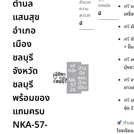
ตำบล
อำนวย
ตกแต่ง
ฟรี
แ
ความ
มี
แสนสุข
เครื่
สะดวก
มี
ฟรี
ผ
อำเภอ
ฟรี
ถ
เมือง
+ ปั๊ม
ชลบุรี
ฟรี
เ
รหัส
มุ้งล
จังหวัด
บ้าน
ทรัพย์
มือ
เมือง
เมือง
:
ชลบุรี
สอง
,
ฟรี
จ
NKA-
ชลบุรี
ชลบุรี
ชลบุรี
บ้าน
57-
เดี่ยว
ดาวเ
245
พร้อมของ
ฟรี
เ
อุ่น 2
แถมครบ
NKA-57-
ทำเลส
โรงเรียน