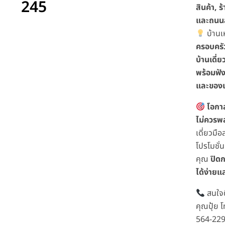
245
สินค้า, 
และถนน
บ้านเ
ครอบครัว
บ้านเดี่
พร้อมฟั
และของแ
โอกาส
ไม่ควรพ
เดี่ยวมื
โปรโมชั่
คุณ
ปิดก
ได้ง่ายแ
สนใจต
คุณปุ้ย 
564-22