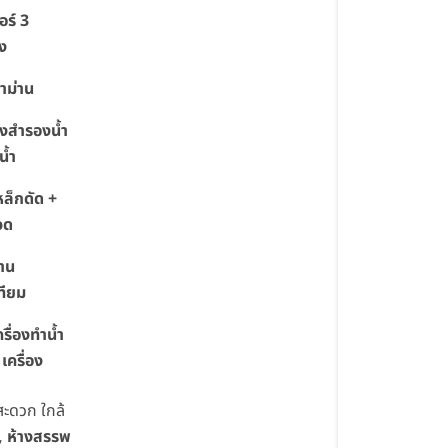
อร์ 3
อง
้าม่าน
ังสำรองน้ำ
น้ำ
หล็กดัด +
วด
าน
ทียม
ครื่องทำน้ำ
 เครื่อง
ะดวก ใกล้
, ห้างสรรพ