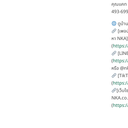
คุณแคท 
493-69
ดูบ้าน
[เพจน
หา NKA]
(
https:
[LIN
(
https:
หรือ @
[TikT
(
https:
[เว็บไ
NKA.co.
(
https:/