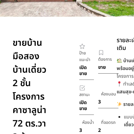
รายละเอ
ขายบ้าน
เติม
มือสอง
ป้าย
ต้องการ
แนะนำ
บ้านเ
บ้านเดี่ยว
ขาย
เปิด
พร้อมอยู
ขาย
โครงกา
2 ชั้น
ทำเลด
แสนสุข-เ
โครงการ
ห้องนอน
สถานะ
3
เปิด
รายล
คาซาลูน่า
ขาย
แบบ
72 ตร.วา
ห้องน้ำ
ที่จอดรถ
เดี่ยว
3
2