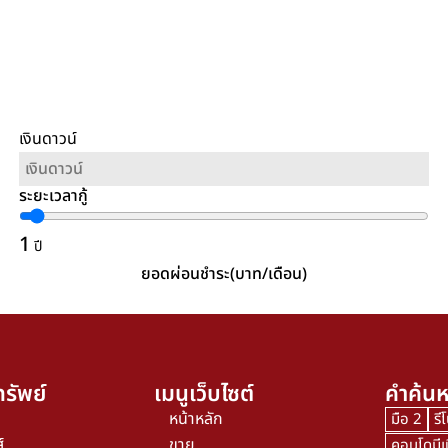
เงินดาวน์
ระยะเวลากู้
1
ปี
ยอดผ่อนชำระ(บาท/เดือน)
รัพย์
เมนูเว็บไซต์
คำค้นห
หน้าหลัก
มือ 2
รี
์
ขาย
คอนโดมีเ