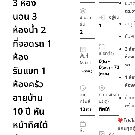
3 ห้อง
ขนาดพ
ตร.ว
นอน 3
อยู่ชั้น
จำนวน
อายุ
ชั้น
1
ห้องน้ำ 2
2
หันห
ที่จอดรถ 1
3 ห้
เนื้อที่(ไร่)
ห้อง
พื้นที่
ห้องน
0
-
(ไร่)
ใช้สอย
รถ
0
- 72
รับแขก 1
(งาน)
-
(ตรม.)
(ตร.ว.)
1 ห้
ห้องครัว
ห้องค
อายุบ้าน
อายุ
ทิศทาง(หน้า
บ้าน
ทรัพย์
ประตู)
พร้อม
10 ปี หัน
10
ทิศใต้
(ปี)
โปรโ
หน้าทิศใต้
แถมสุดคุ
สิ่ง
สิ่ง