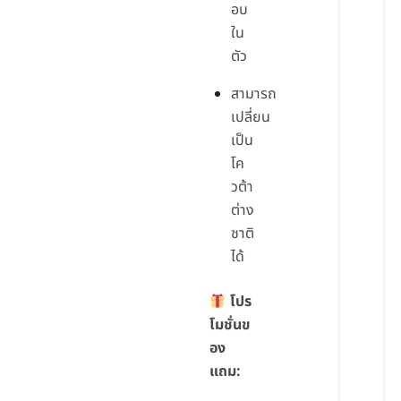
อบ
ใน
ตัว
สามารถ
เปลี่ยน
เป็น
โค
วต้า
ต่าง
ชาติ
ได้
โปร
โมชั่นข
อง
แถม: