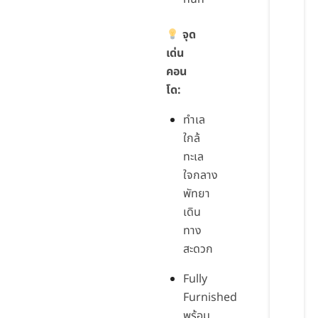
จุด
เด่น
คอน
โด:
ทำเล
ใกล้
ทะเล
ใจกลาง
พัทยา
เดิน
ทาง
สะดวก
Fully
Furnished
พร้อม