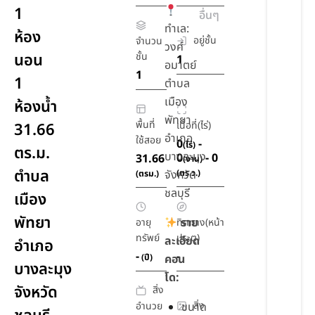
1
อื่นๆ
ทำเล:
ห้อง
อยู่ชั้น
จำนวน
วงศ์
นอน
ชั้น
1
อมาตย์
1
1
ตำบล
เมือง
ห้องน้ำ
พัทยา
พื้นที่
เนื้อที่(ไร่)
31.66
อำเภอ
ใช้สอย
0
-
(ไร่)
ตร.ม.
บางละมุง
0
- 0
31.66
(งาน)
ตำบล
จังหวัด
(ตร.ว.)
(ตรม.)
ชลบุรี
เมือง
พัทยา
ราย
อายุ
ทิศทาง(หน้า
ทรัพย์
ประตู)
ละเอียด
อำเภอ
-
-
(ปี)
คอน
บางละมุง
โด:
จังหวัด
สิ่ง
สิ่ง
อำนวย
ขนาด