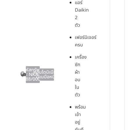
แอร์
Daikin
2
ตัว
เฟอร์นิเจอร์
ครบ
เครื่อง
ซัก
รหัสทรัพย์
คอนโดมิเนียม
,
ผ้า
บางละมุง
บางละมุง
ชลบุรี
: NKA-
บ้านมือหนึ่ง
288/0001
อบ
ใน
ตัว
พร้อม
เข้า
อยู่
ทันที