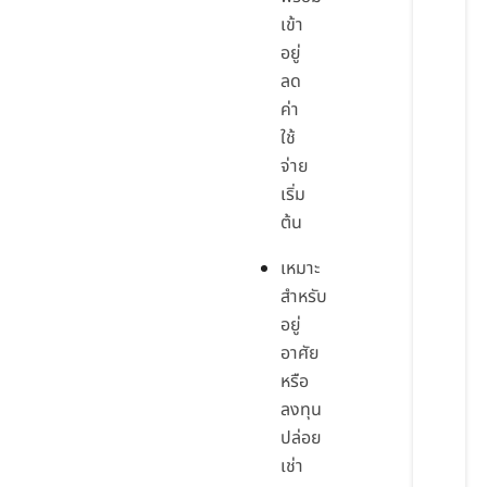
เข้า
อยู่
ลด
ค่า
ใช้
จ่าย
เริ่ม
ต้น
เหมาะ
สำหรับ
อยู่
อาศัย
หรือ
ลงทุน
ปล่อย
เช่า