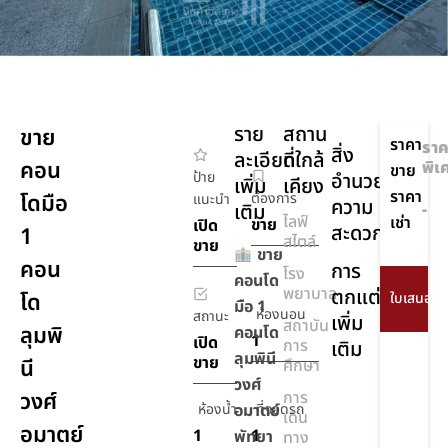
ราย
สถาน
ขาย
ราคา
ราค
สิ่ง
ละเอียด
ที่ใกล้
คอน
พิเ
ขาย
ป้าย
อำนวย
เพิ่ม
เคียง
ราคา
โดมือ
ต้องการ
แนะนำ
ความ
เติม
-
ไลฟ์
เช่า
ขาย
เปิด
สะดวก
1
สไตล์
ขาย
ขาย
คอน
การ
โรง
คอนโด
พยาบาล
ตกแต่ง
โด
มือ 1
ห้องนอน
สถานะ
เพิ่ม
สถาบัน
ลุมพิ
คอนโด
1
เปิด
การ
เติม
ลุมพินี
ขาย
นี
ศึกษา
วงศ์
วงศ์
การ
ห้องน้ำ
อมาตย์
ที่จอดรถ
เดิน
อมาตย์
1
1
พัทยา
ทาง