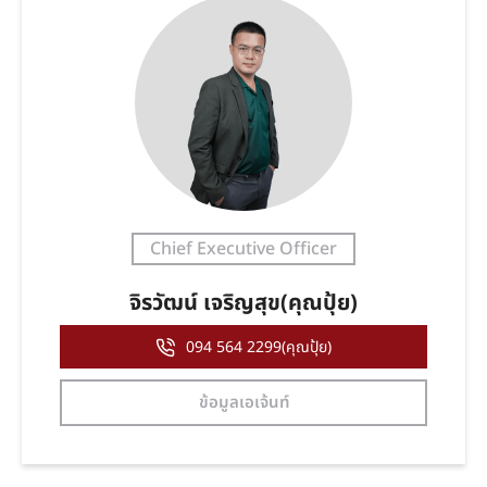
Chief Executive Officer
จิรวัฒน์ เจริญสุข(คุณปุ้ย)
094 564 2299(คุณปุ้ย)
ข้อมูลเอเจ้นท์