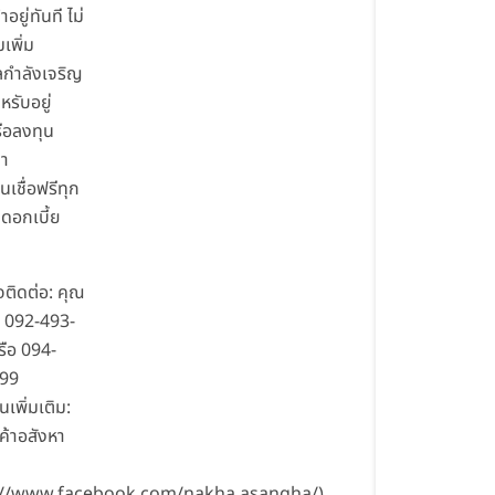
าอยู่ทันที ไม่
เพิ่ม
กำลังเจริญ
หรับอยู่
ือลงทุน
่า
นเชื่อฟรีทุก
 ดอกเบี้ย
ติดต่อ: คุณ
ร. 092-493-
รือ 094-
299
นเพิ่มเติม:
ค้าอสังหา
://www.facebook.com/nakha.asangha/)