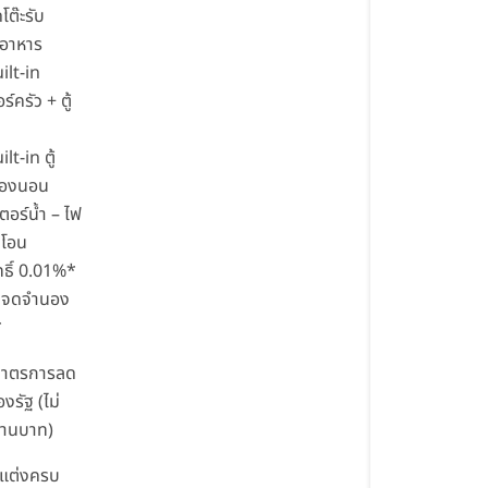
ดโต๊ะรับ
อาหาร
ilt-in
ร์ครัว + ตู้
ilt-in ตู้
าห้องนอน
เตอร์น้ำ – ไฟ
่าโอน
ธิ์ 0.01%*
่าจดจำนอง
*
มาตรการลด
งรัฐ (ไม่
ล้านบาท)
แต่งครบ