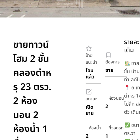
รายละเ
ขายทาวน์
เติม
โฮม 2 ชั้น
ป้าย
ต้องการ
แนะนำ
ขายท
คลองตำห
ขาย
โอน
ชั้น บ้
แล้ว
ทำเลดีใ
รุ 23 ตรว.
ถ.เ
ตำหรุ 1
2 ห้อง
ห้องนอน
สถานะ
ไม่ลึก 
2
เปิด
นอน 2
ตัว เดิ
ขาย
ขนาด
ห้องน้ำ 1
ห้องน้ำ
ที่จอดรถ
ตร.วา
2
1