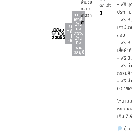
อำนวย
– ฟรี ชุ
ตกแต่ง
ความ
ประทาน
มี
ทาวน์
สะดวก
เฮาส์
,
– ฟรี Bu
มี
บ้าน
รหัส
เคาน์เตอ
มือ
เมือง
เมือง
ทรัพย์
ชลบุรี
สอง
,
ลอย
: JS-
ชลบุรี
ชลบุรี
บ้าน
065
– ฟรี Bu
มือ
สอง
เสื้อผ้
ชลบุรี
– ฟรี มิ
– ฟรี ค
กรรมสิท
– ฟรี ค
0.01%
\*ตาม
หย่อนขอ
เกิน 7 
บ้าน