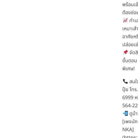
พร้อมเข้
ต้องซ่อม
ทำเล
เหมาะสำ
อาศัยหร
ปล่อยเช
จัดสิ
ขั้นตอน
พิเศษ!
สนใจ
ปุ้ย โท
6999 ห
564-2
ดูบ้า
[เพจนัก
NKA]
(https