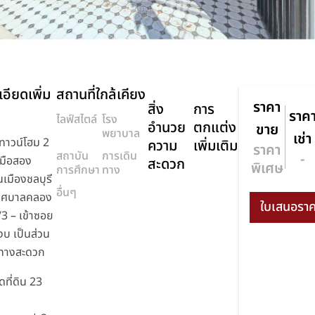
อียดเพิ่ม
สถานที่ใกล้เคียง
ราคา
สิ่ง
การ
ราค
ไลฟ์สไตล์
โรง
อำนวย
ตกแต่ง
ขาย
พยาบาล
เช่า
าวน์โฮม 2
ความ
เพิ่มเติม
ราคา
สถาบัน
การเดิน
-
านมือสอง
สะดวก
พิเศษ
การศึกษา
ทาง
นเมืองชลบุรี
อื่นๆ
ทศบาลคลอง
/3 – เข้าซอย
สงบ เป็นส่วน
นทางสะดวก
ที่ดิน 23