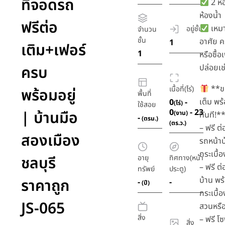
ที่จอดรถ
2 ห้
ห้องน้ำ
ฟรีต่อ
เหมา
อยู่ชั้น
จำนวน
ชั้น
อาศัย ค
1
เติม+เฟอร์
1
หรือซื้อ
ครบ
ปล่อยเช่
**ข
เนื้อที่(ไร่)
พร้อมอยู่
พื้นที่
เต็ม พร้
0
-
(ไร่)
ใช้สอย
0
- 23
| บ้านมือ
(งาน)
ทันที!*
-
(ตรม.)
(ตร.ว.)
– ฟรี ต
สองเมือง
รถหน้าบ
กระเบื้อ
ชลบุรี
อายุ
ทิศทาง(หน้า
– ฟรี ต่
ทรัพย์
ประตู)
บ้าน พร
ราคาถูก
-
-
(ปี)
กระเบื้อง
JS-065
สวนหรื
สิ่ง
– ฟรี โ
สิ่ง