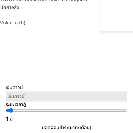
์นักค้าอสัง
//nka.co.th)
เงินดาวน์
ระยะเวลากู้
1
ปี
ยอดผ่อนชำระ(บาท/เดือน)