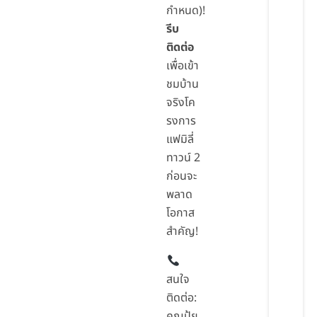
กำหนด)!
รีบ
ติดต่อ
เพื่อเข้า
ชมบ้าน
จริงโค
รงการ
แฟมิลี่
ทาวน์ 2
ก่อนจะ
พลาด
โอกาส
สำคัญ!
สนใจ
ติดต่อ:
คุณปุ้ย