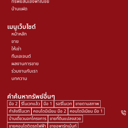
ทรัพย์สินเชิงพาณิชย์
บ้านแฝด
เมนูเว็บไซต์
หน้าหลัก
ขาย
ให้เช่า
ทีมเอเจนต์
ผลงานการขาย
ร่วมงานกับเรา
บทความ
คำค้นหาทรัพย์อื่นๆ
มือ 2
รีโนเวทแล้ว
มือ 1
รอรีโนเวท
ขายตามสภาพ
กำลังรีโนเวท
คอนโดมีเนียม มือ 2
คอนโดมีเนียม มือ 1
บ้านเดี่ยวนอกโครงการ
ขายที่ดินแปลงสวย
ขายคอนโดติดรถไฟฟ้า
ขายอพาร์ทเม้นท์