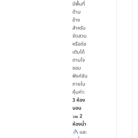
มีพื้นที่
ด้าน
ข้าง
สำหรับ
จัดสวน
หรือต่อ
เติมได้
ตามใจ
ชอบ
ฟังก์ชัน
ภายใน
คุ้มค่า:
3 ห้อง
นอน
2
ห้องน้ำ
และ