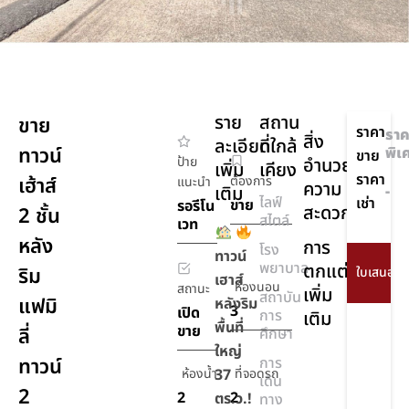
ราย
สถาน
ขาย
ราคา
ราค
สิ่ง
ละเอียด
ที่ใกล้
ทาวน์
พิเ
ขาย
ป้าย
อำนวย
เพิ่ม
เคียง
ราคา
เฮ้าส์
ต้องการ
แนะนำ
ความ
เติม
-
ไลฟ์
เช่า
ขาย
รอรีโน
สะดวก
2 ชั้น
สไตล์
เวท
หลัง
การ
โรง
ทาวน์
พยาบาล
ตกแต่ง
ริม
เฮาส์
ห้องนอน
สถานะ
เพิ่ม
สถาบัน
แฟมิ
หลังริม
3
เปิด
การ
เติม
พื้นที่
ขาย
ลี่
ศึกษา
ใหญ่
ทาวน์
การ
ห้องน้ำ
37
ที่จอดรถ
เดิน
2
2
2
ตร.ว.!
ทาง