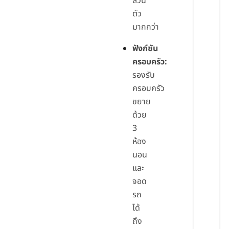
ส่วน
ตัว
มากกว่า
ฟังก์ชัน
ครอบครัว:
รองรับ
ครอบครัว
ขยาย
ด้วย
3
ห้อง
นอน
และ
จอด
รถ
ได้
ถึง