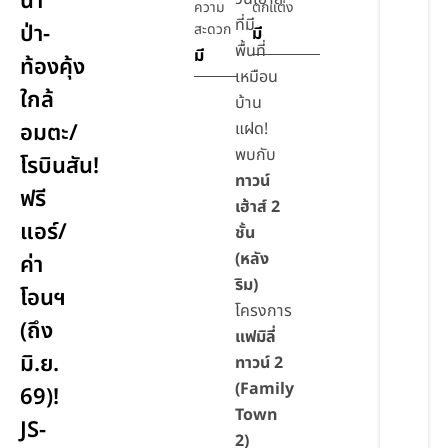
นา
ความ
ตกแต่ง
ที่มี
ป่า-
สะดวก
มี
พื้นที่
มี
ท้องคุ้ง
เหมือน
ใกล้
บ้าน
อมตะ/
แฝด!
พบกับ
โรบินสัน!
ทาวน์
ฟรี
เฮ้าส์ 2
แอร์/
ชั้น
(หลัง
ค่า
ริม)
โอนฯ
โครงการ
(ถึง
แฟมิลี่
มิ.ย.
ทาวน์ 2
(Family
69)!
Town
JS-
2)