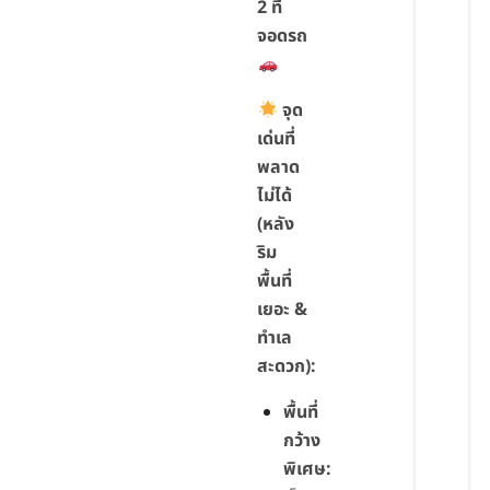
2 ที่
จอดรถ
จุด
เด่นที่
พลาด
ไม่ได้
(หลัง
ริม
พื้นที่
เยอะ &
ทำเล
สะดวก):
พื้นที่
กว้าง
พิเศษ: