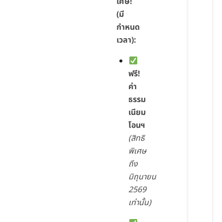
เศษ!
(มี
กำหนด
เวลา):
ฟรี!
ค่า
ธรรม
เนียม
โอนฯ
(สิทธิ
พิเศษ
ถึง
มิถุนายน
2569
เท่านั้น)