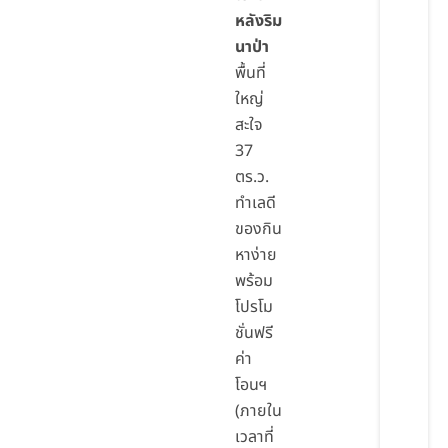
หลังริม
นาป่า
พื้นที่
ใหญ่
สะใจ
37
ตร.ว.
ทำเลดี
ของกิน
หาง่าย
พร้อม
โปรโม
ชั่นฟรี
ค่า
โอนฯ
(ภายใน
เวลาที่