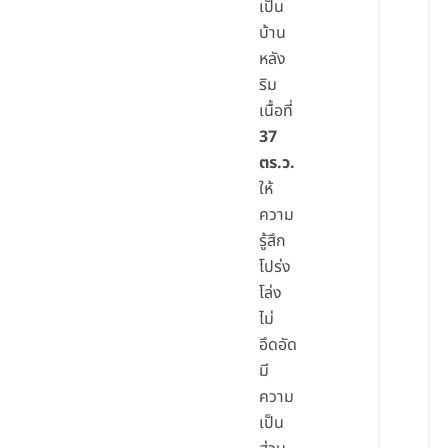
เป็น
บ้าน
หลัง
ริม
เนื้อที่
37
ตร.ว.
ให้
ความ
รู้สึก
โปร่ง
โล่ง
ไม่
อึดอัด
มี
ความ
เป็น