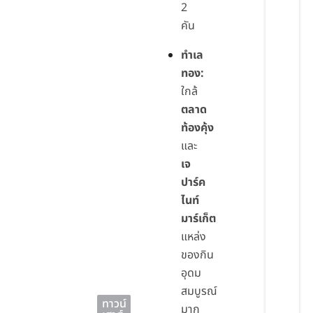
2
คัน
ทำเล
ทอง:
ใกล้
ตลาด
ท้องคุ้ง
และ
เจ
ปาร์ค
ไนท์
มาร์เก็ต
แหล่ง
ของกิน
อุดม
สมบูรณ์
ทาวน์
มาก