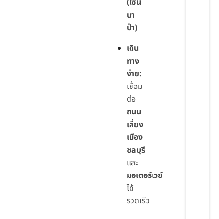
(โซน
นา
ป่า)
เดิน
ทาง
ง่าย:
เชื่อม
ต่อ
ถนน
เลี่ยง
เมือง
ชลบุรี
และ
มอเตอร์เวย์
ได้
รวดเร็ว