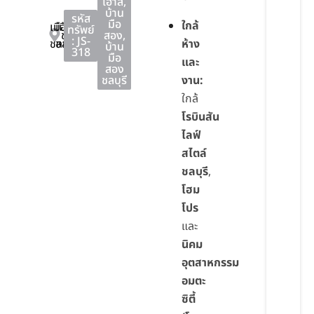
เฮาส์
,
บ้าน
รหัส
มือ
ใกล้
เมือง
เมือง
ทรัพย์
ชลบุรี
สอง
,
: JS-
ชลบุรี
ชลบุรี
ห้าง
บ้าน
318
มือ
และ
สอง
ชลบุรี
งาน:
ใกล้
โรบินสัน
ไลฟ์
สไตล์
ชลบุรี
,
โฮม
โปร
และ
นิคม
อุตสาหกรรม
อมตะ
ซิตี้