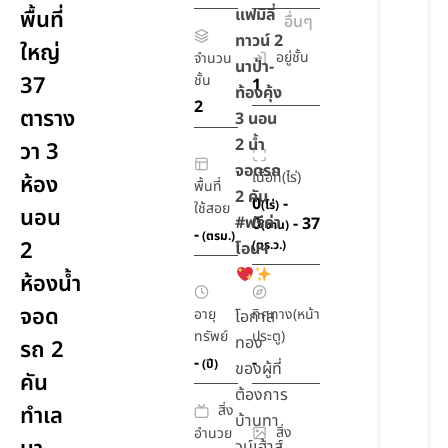
แฟมิลี่
พื้นที่
อื่นๆ
ทาวน์ 2
ใหญ่
อยู่ชั้น
จำนวน
นาป่า-
37
ชั้น
1
ท้องคุ้ง
2
ตาราง
3 นอน
2 น้ำ
วา 3
จอดรถ
เนื้อที่(ไร่)
ห้อง
พื้นที่
2 คัน
0
-
(ไร่)
ใช้สอย
นอน
#ฟรีค่า
0
- 37
(งาน)
-
(ตรม.)
2
(ตร.ว.)
โอนฯ
ห้องน้ำ
จอด
อายุ
ทิศทาง(หน้า
โอกาส
ทรัพย์
ประตู)
ทอง
รถ 2
-
-
(ปี)
ของผู้ที่
คัน
ต้องการ
สิ่ง
ทำเล
บ้านทา
สิ่ง
อำนวย
วน์เฮ้าส์