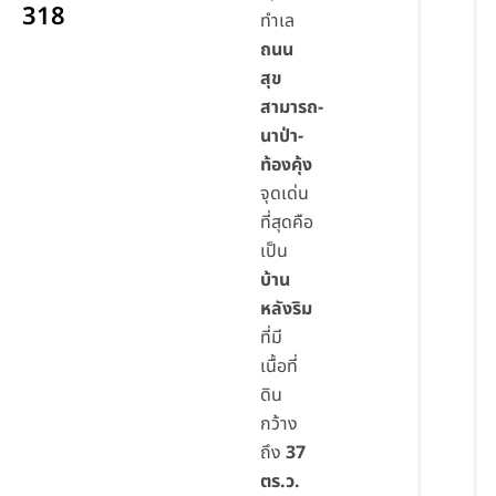
318
ทำเล
ถนน
สุข
สามารถ-
นาป่า-
ท้องคุ้ง
จุดเด่น
ที่สุดคือ
เป็น
บ้าน
หลังริม
ที่มี
เนื้อที่
ดิน
กว้าง
ถึง
37
ตร.ว.