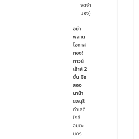
จดจำ
นอง)
อย่า
พลาด
โอกาส
ทอง!
ทาวน์
เฮ้าส์ 2
ชั้น มือ
สอง
นาป่า
ชลบุรี
ทำเลดี
ใกล้
อมตะ
นคร