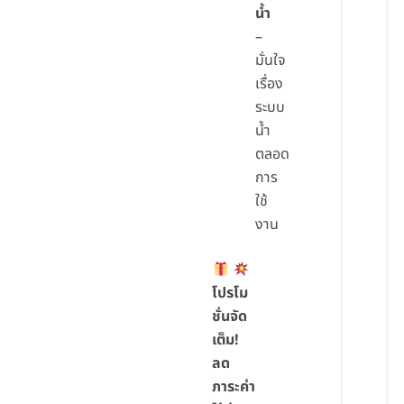
น้ำ
–
มั่นใจ
เรื่อง
ระบบ
น้ำ
ตลอด
การ
ใช้
งาน
โปรโม
ชั่นจัด
เต็ม!
ลด
ภาระค่า