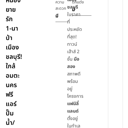
หนอง
ความ
ตกแต่ง
ชลบุรี
ยาย
สะดวก
มี
ในราคา
มี
รัก
ที่
1-นา
ประหยัด
ป่า
ที่สุด!
ทาวน์
เมือง
เฮ้าส์ 2
ชลบุรี!
ชั้น
มือ
ใกล้
สอง
สภาพดี
อมตะ
พร้อม
นคร
อยู่
ฟรี
โครงการ
แอร์
แฟมิลี่
แลนด์
ปั๊ม
ตั้งอยู่
น้ำ/
ในทำเล