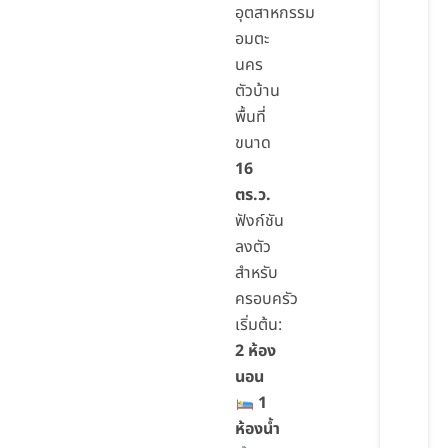
อุตสาหกรรม
อมตะ
นคร
ตัวบ้าน
พื้นที่
ขนาด
16
ตร.ว.
ฟังก์ชัน
ลงตัว
สำหรับ
ครอบครัว
เริ่มต้น:
2 ห้อง
นอน
1
ห้องน้ำ