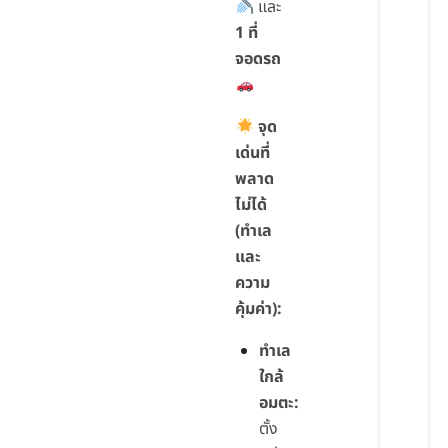
และ
1 ที่
จอดรถ
จุด
เด่นที่
พลาด
ไม่ได้
(ทำเล
และ
ความ
คุ้มค่า):
ทำเล
ใกล้
อมตะ:
ตั้ง