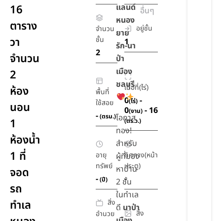
แลนด์
16
อื่นๆ
หนอง
ตาราง
อยู่ชั้น
จำนวน
ยาย
วา
ชั้น
1
รัก-นา
2
จำนวน
ป่า
เมือง
2
ชลบุรี
เนื้อที่(ไร่)
ห้อง
พื้นที่
0
-
(ไร่)
ใช้สอย
นอน
0
- 16
(งาน)
-
(ตรม.)
โอกาส
1
(ตร.ว.)
ทอง!
ห้องน้ำ
สำหรับ
1 ที่
อายุ
ทิศทาง(หน้า
ผู้ที่มอง
ทรัพย์
ประตู)
หาบ้าน
จอด
-
-
(ปี)
2 ชั้น
รถ
ในทำเล
สิ่ง
ทำเล
ดี
นาป่า
สิ่ง
อำนวย
เมือง