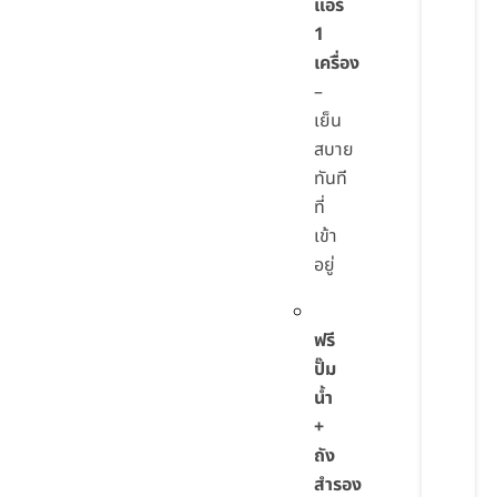
แอร์
1
เครื่อง
–
เย็น
สบาย
ทันที
ที่
เข้า
อยู่
ฟรี
ปั๊ม
น้ำ
+
ถัง
สำรอง