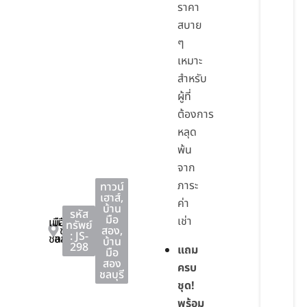
ราคา
สบาย
ๆ
เหมาะ
สำหรับ
ผู้ที่
ต้องการ
หลุด
พ้น
จาก
ภาระ
ทาวน์
เฮาส์
,
ค่า
บ้าน
รหัส
มือ
เช่า
เมือง
เมือง
ทรัพย์
ชลบุรี
สอง
,
: JS-
ชลบุรี
ชลบุรี
บ้าน
298
แถม
มือ
สอง
ครบ
ชลบุรี
ชุด!
พร้อม