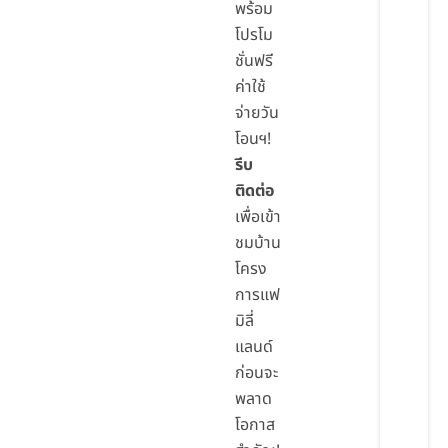
พร้อม
โปรโม
ชั่นฟรี
ค่าใช้
จ่ายวัน
โอนฯ!
รีบ
ติดต่อ
เพื่อเข้า
ชมบ้าน
โครง
การแฟ
มิลี่
แลนด์
ก่อนจะ
พลาด
โอกาส