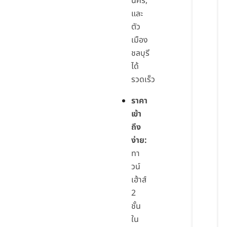
นคร,
และ
ตัว
เมือง
ชลบุรี
ได้
รวดเร็ว
ราคา
เข้า
ถึง
ง่าย:
ทา
วน์
เฮ้าส์
2
ชั้น
ใน