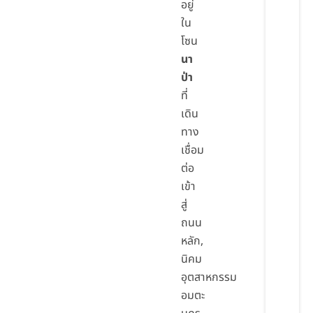
อยู่
ใน
โซน
นา
ป่า
ที่
เดิน
ทาง
เชื่อม
ต่อ
เข้า
สู่
ถนน
หลัก,
นิคม
อุตสาหกรรม
อมตะ