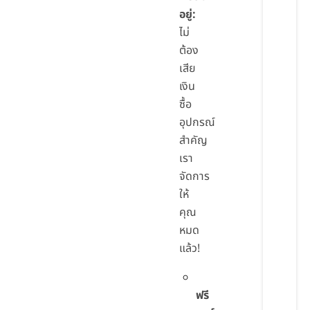
อยู่:
ไม่
ต้อง
เสีย
เงิน
ซื้อ
อุปกรณ์
สำคัญ
เรา
จัดการ
ให้
คุณ
หมด
แล้ว!
ฟรี