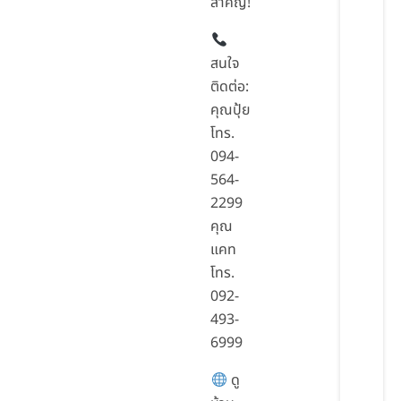
สำคัญ!
สนใจ
ติดต่อ:
คุณปุ้ย
โทร.
094-
564-
2299
คุณ
แคท
โทร.
092-
493-
6999
ดู