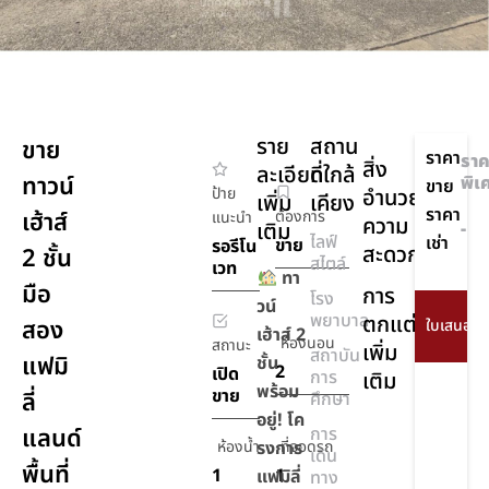
ราย
สถาน
ขาย
ราคา
ราค
สิ่ง
ละเอียด
ที่ใกล้
ทาวน์
พิเ
ขาย
ป้าย
อำนวย
เพิ่ม
เคียง
ราคา
เฮ้าส์
ต้องการ
แนะนำ
ความ
เติม
-
ไลฟ์
เช่า
ขาย
รอรีโน
สะดวก
2 ชั้น
สไตล์
เวท
ทา
มือ
การ
โรง
วน์
พยาบาล
ตกแต่ง
สอง
เฮ้าส์ 2
ห้องนอน
สถานะ
เพิ่ม
สถาบัน
แฟมิ
ชั้น
2
เปิด
การ
เติม
พร้อม
ขาย
ลี่
ศึกษา
อยู่! โค
แลนด์
การ
ห้องน้ำ
รงการ
ที่จอดรถ
เดิน
พื้นที่
1
1
แฟมิลี่
ทาง