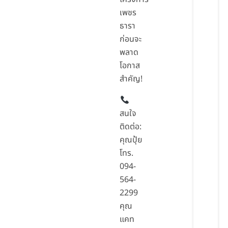
เพชร
ธารา
ก่อนจะ
พลาด
โอกาส
สำคัญ!
สนใจ
ติดต่อ:
คุณปุ้ย
โทร.
094-
564-
2299
คุณ
แคท