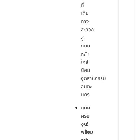
ที่
เดิน
ทาง
สะดวก
สู่
ถนน
หลัก
ใกล้
นิคม
อุตสาหกรรม
อมตะ
นคร
แถม
ครบ
ชุด!
พร้อม