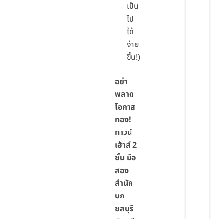
เป็น
ไป
ได้
ง่าย
ขึ้น!)
อย่า
พลาด
โอกาส
ทอง!
ทาวน์
เฮ้าส์ 2
ชั้น มือ
สอง
สำนัก
บก
ชลบุรี