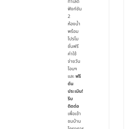
ทำเลดี
ฟังก์ชัน
2
ห้องน้ำ
พร้อม
โปรโม
ชั่นฟรี
ค่าใช้
จ่ายวัน
โอนฯ
และ
ฟรี
ดัน
ประเมิน!
รีบ
ติดต่อ
เพื่อเข้า
ชมบ้าน
โครงการ