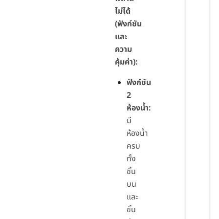
ไม่ได้
(ฟังก์ชัน
และ
ความ
คุ้มค่า):
ฟังก์ชัน
2
ห้องน้ำ:
มี
ห้องน้ำ
ครบ
ทั้ง
ชั้น
บน
และ
ชั้น