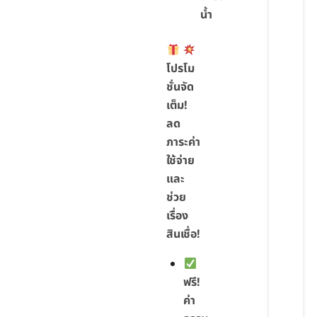
น้ำ
โปรโม
ชั่นจัด
เต็ม!
ลด
ภาระค่า
ใช้จ่าย
และ
ช่วย
เรื่อง
สินเชื่อ!
ฟรี!
ค่า