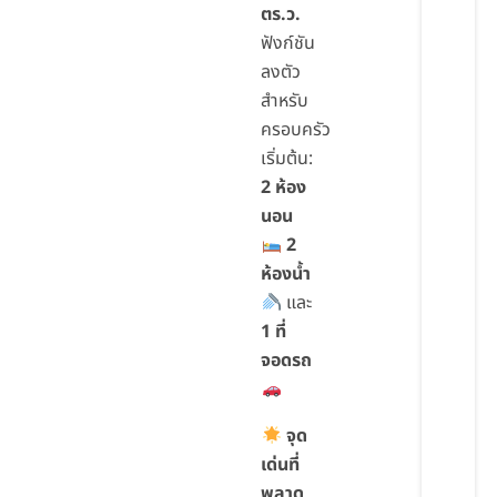
ตร.ว.
ฟังก์ชัน
ลงตัว
สำหรับ
ครอบครัว
เริ่มต้น:
2 ห้อง
นอน
2
ห้องน้ำ
และ
1 ที่
จอดรถ
จุด
เด่นที่
พลาด