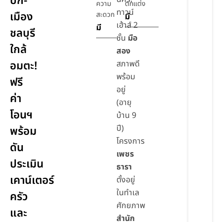
บก-
ความ
ตกแต่ง
ทาวน์
เมือง
สะดวก
มี
เฮ้าส์ 2
มี
ชลบุรี
ชั้น
มือ
ใกล้
สอง
อมตะ!
สภาพดี
พร้อม
ฟรี
อยู่
ค่า
(อายุ
โอนฯ
บ้าน 9
ปี)
พร้อม
โครงการ
ดัน
เพชร
ประเมิน
ธารา
เคาน์เตอร์
ตั้งอยู่
ในทำเล
ครัว
ศักยภาพ
และ
สำนัก