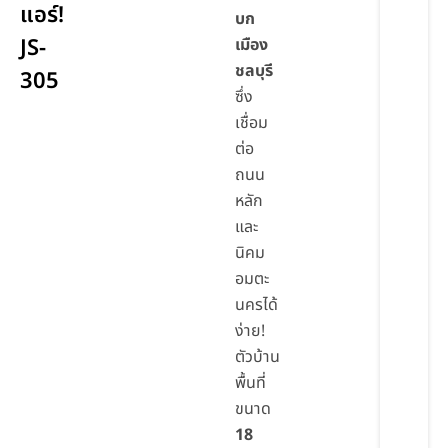
แอร์!
บก
JS-
เมือง
ชลบุรี
305
ซึ่ง
เชื่อม
ต่อ
ถนน
หลัก
และ
นิคม
อมตะ
นครได้
ง่าย!
ตัวบ้าน
พื้นที่
ขนาด
18