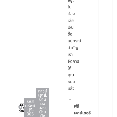
อยู่:
ไม่
ต้อง
เสีย
เงิน
ซื้อ
อุปกรณ์
สำคัญ
เรา
จัดการ
ให้
คุณ
หมด
แล้ว!
ทาวน์
เฮาส์
,
บ้าน
รหัส
มือ
เมือง
เมือง
ทรัพย์
ฟรี
ชลบุรี
สอง
,
: JS-
ชลบุรี
ชลบุรี
บ้าน
เคาน์เตอร์
305
มือ