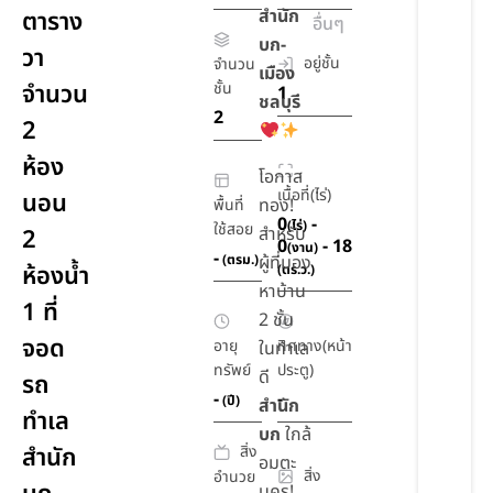
สำนัก
ตาราง
อื่นๆ
บก-
วา
อยู่ชั้น
จำนวน
เมือง
จำนวน
ชั้น
1
ชลบุรี
2
2
ห้อง
โอกาส
เนื้อที่(ไร่)
นอน
ทอง!
พื้นที่
0
-
(ไร่)
ใช้สอย
สำหรับ
2
0
- 18
(งาน)
-
(ตรม.)
ผู้ที่มอง
ห้องน้ำ
(ตร.ว.)
หาบ้าน
1 ที่
2 ชั้น
จอด
อายุ
ทิศทาง(หน้า
ในทำเล
ทรัพย์
ประตู)
ดี
รถ
-
-
(ปี)
สำนัก
ทำเล
บก
ใกล้
สิ่ง
สำนัก
อมตะ
สิ่ง
อำนวย
นคร!