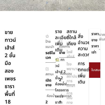
ราย
สถาน
ขาย
ราคา
ราค
สิ่ง
ละเอียด
ที่ใกล้
ทาวน์
พิเ
ขาย
ป้าย
อำนวย
เพิ่ม
เคียง
ราคา
เฮ้าส์
ต้องการ
แนะนำ
ความ
เติม
-
ไลฟ์
เช่า
ขาย
รอรีโน
สะดวก
2 ชั้น
สไตล์
เวท
ทา
มือ
การ
โรง
วน์
พยาบาล
ตกแต่ง
สอง
เฮ้าส์ 2
ห้องนอน
สถานะ
เพิ่ม
สถาบัน
เพชร
ชั้น 2
2
เปิด
การ
เติม
ห้องน้ำ!
ขาย
ธารา
ศึกษา
โครงการ
พื้นที่
การ
ห้องน้ำ
เพชร
ที่จอดรถ
เดิน
18
2
1
ธารา
ทาง