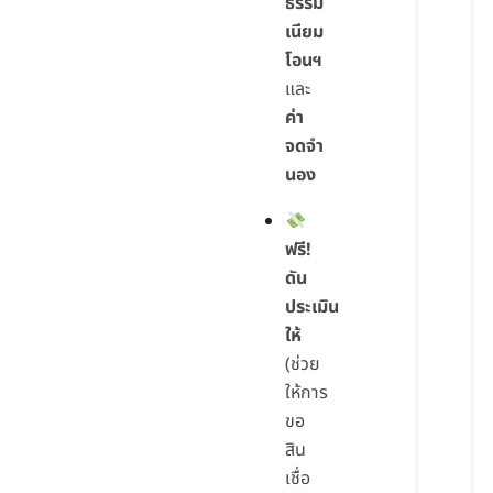
ธรรม
เนียม
โอนฯ
และ
ค่า
จดจำ
นอง
ฟรี!
ดัน
ประเมิน
ให้
(ช่วย
ให้การ
ขอ
สิน
เชื่อ