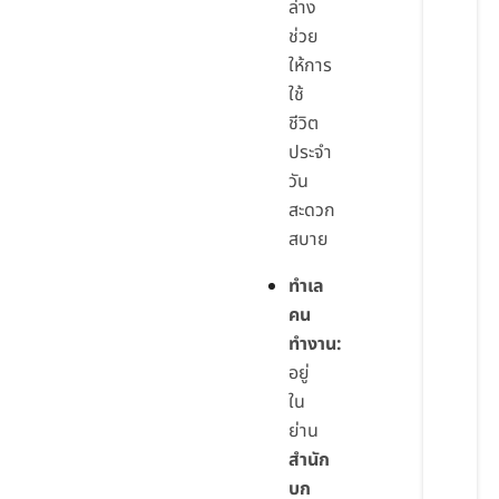
ล่าง
ช่วย
ให้การ
ใช้
ชีวิต
ประจำ
วัน
สะดวก
สบาย
ทำเล
คน
ทำงาน:
อยู่
ใน
ย่าน
สำนัก
บก