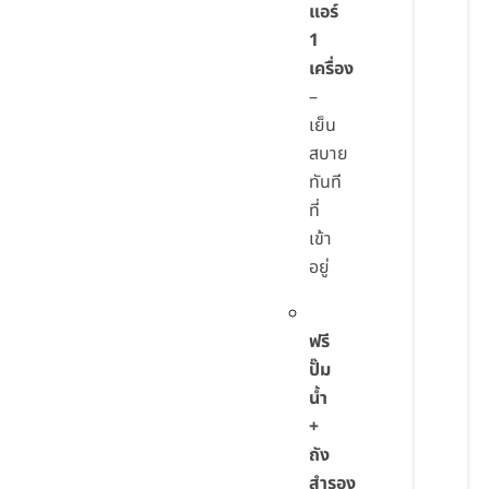
แอร์
1
เครื่อง
–
เย็น
สบาย
ทันที
ที่
เข้า
อยู่
ฟรี
ปั๊ม
น้ำ
+
ถัง
สำรอง