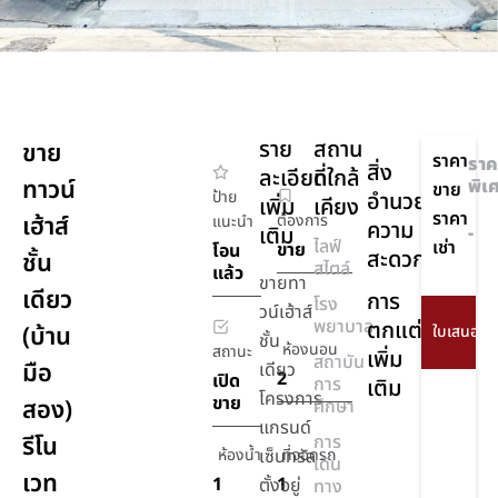
ราย
สถาน
ขาย
ราคา
ราค
สิ่ง
ละเอียด
ที่ใกล้
ทาวน์
พิเ
ขาย
ป้าย
อำนวย
เพิ่ม
เคียง
ราคา
เฮ้าส์
ต้องการ
แนะนำ
ความ
เติม
-
ไลฟ์
เช่า
ขาย
โอน
สะดวก
ชั้น
สไตล์
แล้ว
ขายทา
เดียว
การ
โรง
วน์เฮ้าส์
พยาบาล
ตกแต่ง
(บ้าน
ชั้น
ห้องนอน
สถานะ
เพิ่ม
สถาบัน
มือ
เดียว
2
เปิด
การ
เติม
โครงการ
ขาย
สอง)
ศึกษา
แกรนด์
รีโน
การ
ห้องน้ำ
เซ็นทรัล
ที่จอดรถ
เดิน
เวท
1
1
ตั้งอยู่
ทาง