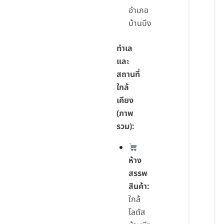
อำเภอ
บ้านบึง
ทำเล
และ
สถานที่
ใกล้
เคียง
(ภาพ
รวม):
ห้าง
สรรพ
สินค้า:
ใกล้
โลตัส