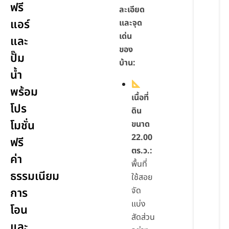
ฟรี
ละเอียด
แอร์
และจุด
เด่น
และ
ของ
ปั๊ม
บ้าน:
น้ำ
พร้อม
เนื้อที่
โปร
ดิน
โมชั่น
ขนาด
22.00
ฟรี
ตร.ว.:
ค่า
พื้นที่
ธรรมเนียม
ใช้สอย
จัด
การ
แบ่ง
โอน
สัดส่วน
และ