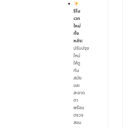
รีโน
เวท
ใหม่
ทั้ง
หลัง:
ปรับปรุง
ใหม่
ให้ดู
ทัน
สมัย
และ
สะอาด
ตา
พร้อม
ตรวจ
สอบ