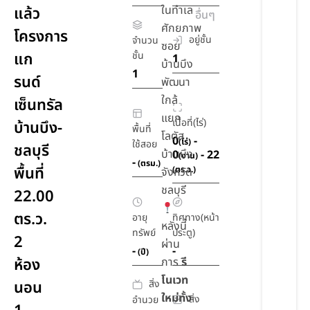
ในทำเล
แล้ว
อื่นๆ
ศักยภาพ
โครงการ
อยู่ชั้น
จำนวน
ซอย
แก
ชั้น
1
บ้านบึง
1
รนด์
พัฒนา
ใกล้
เซ็นทรัล
แยก
เนื้อที่(ไร่)
บ้านบึง-
พื้นที่
โลตัส
0
-
(ไร่)
ใช้สอย
ชลบุรี
บ้านบึง
0
- 22
(งาน)
-
(ตรม.)
พื้นที่
(ตร.ว.)
จังหวัด
ชลบุรี
22.00
ตร.ว.
อายุ
ทิศทาง(หน้า
หลังนี้
ทรัพย์
ประตู)
2
ผ่าน
-
-
(ปี)
ห้อง
การ
รี
โนเวท
สิ่ง
นอน
ใหม่ทั้ง
สิ่ง
อำนวย