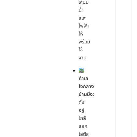
ระบบ
น้ำ
และ
ไฟฟ้า
ให้
พร้อม
ใช้
งาน
ทำเล
ใจกลาง
บ้านบึง:
ตั้ง
อยู่
ใกล้
แยก
โลตัส