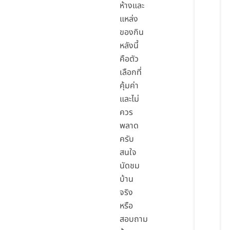
ห้างและ
แหล่ง
ของกิน
หลังนี้
คือตัว
เลือกที่
คุ้มค่า
และไม่
ควร
พลาด
ครับ
สนใจ
นัดชม
บ้าน
จริง
หรือ
สอบถาม