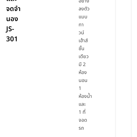
อย่าง
จดจำ
ลงตัว
แบบ
นอง
ทา
JS-
วน์
301
เฮ้าส์
ชั้น
เดียว
มี 2
ห้อง
นอน
1
ห้องน้ำ
และ
1 ที่
จอด
รถ