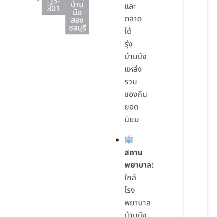
: JS-
บ้าน
และ
301
มือ
ตลาด
สอง
ชลบุรี
โต้
รุ่ง
บ้านบึง
แหล่ง
รวม
ของกิน
ยอด
นิยม
สถาน
พยาบาล:
ใกล้
โรง
พยาบาล
บ้านบึง