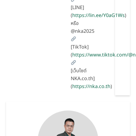
[LINE]
(
https://lin.ee/Y0aG1Ws
)
หรือ
@nka2025
[TikTok]
(
https://www.tiktok.com/@
[เว็บไซต์
NKA.co.th]
(
https://nka.co.th
)