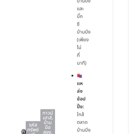
บ้านบึง
และ
บิ๊ก
ซี
บ้านบึง
(เพียง
ไม่
กี่
นาที)
แห
ล่ง
ช้อป
ปิ้ง:
ทาวน์
ใกล้
เฮาส์
,
ตลาด
บ้าน
รหัส
มือ
ทรัพย์
บ้านบึง
บ้านบึง
บ้านบึง
ชลบุรี
สอง
,