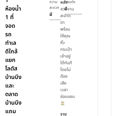
1
ความ
หลัง
ตกแต่ง
ห้องน้ำ
สะดวก
มี
สวยงาม
มี
สะอาด
1 ที่
ตา
จอด
พร้อม
รถ
ให้คุณ
ทำเล
หิ้ว
กระเป๋า
ดีใกล้
เข้าอยู่
แยก
ได้ทันที
โลตัส
โดยไม่
บ้านบึง
ต้อง
เสีย
และ
เวลา
ตลาด
ซ่อมแซม
บ้านบึง
แถม
ราย