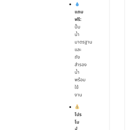
แถม
ฟรี:
ปั๊ม
น้ำ
มาตรฐาน
และ
ถัง
สำรอง
น้ำ
พร้อม
ใช้
งาน
โปร
โม
ชั่