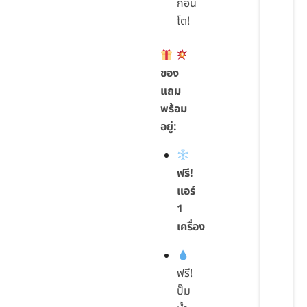
ก้อน
โต!
ของ
แถม
พร้อม
อยู่:
ฟรี!
แอร์
1
เครื่อง
ฟรี!
ปั๊ม