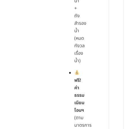
น้ำ
+
ถัง
สำรอง
น้ำ
(หมด
กังวล
เรื่อง
น้ำ)
ฟรี!
ค่า
ธรรม
เนียม
โอนฯ
(ตาม
มาตรการ