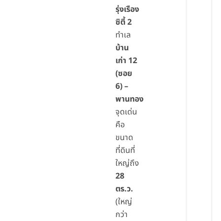
รุ่งเรือง
ซิตี้ 2
ทำเล
บ้าน
เก่า 12
(ซอย
6) –
พานทอง
จุดเด่น
คือ
ขนาด
ที่ดินที่
ใหญ่ถึง
28
ตร.ว.
(ใหญ่
กว่า