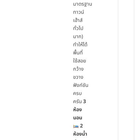
มาตรฐาน
ทาวน์
เฮ้าส์
ทั่วไป
มาก)
ทำให้ได้
พื้นที่
ใช้สอย
กว้าง
ขวาง
ฟังก์ชัน
ครบ
ครัน
3
ห้อง
นอน
2
ห้องน้ำ