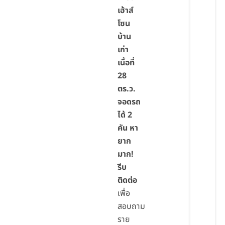
เฮ้าส์
โซน
บ้าน
เก่า
เนื้อที่
28
ตร.ว.
จอดรถ
ได้ 2
คัน หา
ยาก
มาก!
รีบ
ติดต่อ
เพื่อ
สอบถาม
ราย