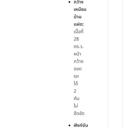
กว้าง
เหมือน
บ้าน
แฝด:
เนื้อที่
28
ตร.ว.
หน้า
กว้าง
จอด
รถ
ได้
2
คัน
ไม่
อึดอัด
ฟังก์ชัน