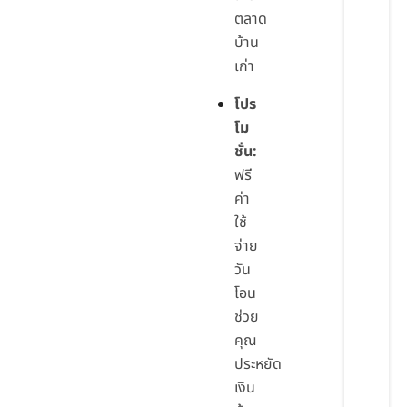
ตลาด
บ้าน
เก่า
โปร
โม
ชั่น:
ฟรี
ค่า
ใช้
จ่าย
วัน
โอน
ช่วย
คุณ
ประหยัด
เงิน