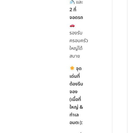
และ
2 ที่
จอดรถ
รองรับ
ครอบครัว
ใหญ่ได้
สบาย
จุด
เด่นที่
ต้องรีบ
จอง
(เนื้อที่
ใหญ่ &
ทำเล
อมตะ):