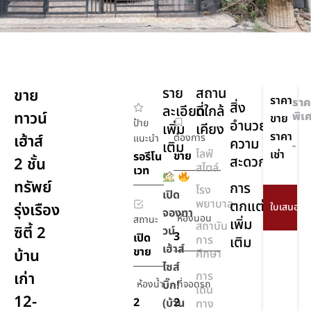
ราย
สถาน
ขาย
ราคา
ราค
สิ่ง
ละเอียด
ที่ใกล้
ทาวน์
พิเ
ขาย
ป้าย
อำนวย
เพิ่ม
เคียง
ราคา
เฮ้าส์
ต้องการ
แนะนำ
ความ
เติม
-
ไลฟ์
เช่า
ขาย
รอรีโน
สะดวก
2 ชั้น
สไตล์
เวท
ทรัพย์
การ
โรง
เปิด
พยาบาล
ตกแต่ง
รุ่งเรือง
จองทา
ห้องนอน
สถานะ
เพิ่ม
สถาบัน
ซิตี้ 2
วน์
3
เปิด
การ
เติม
เฮ้าส์
ขาย
บ้าน
ศึกษา
ไซส์
เก่า
การ
ห้องน้ำ
บิ๊ก!
ที่จอดรถ
เดิน
12-
2
2
(บ้าน
ทาง