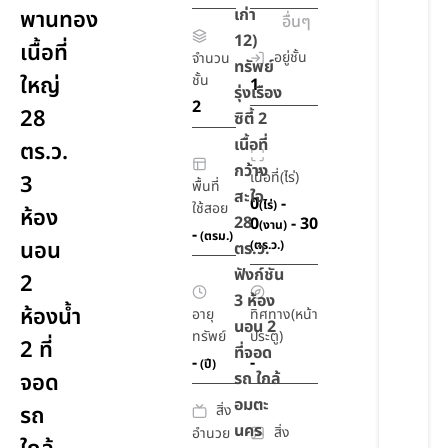
เก่า
พานทอง
อื่นๆ
12)
เนื้อที่
อยู่ชั้น
จำนวน
ทรัพย์
ใหญ่
ชั้น
1
รุ่งเรือง
2
28
ซิตี้ 2
เนื้อที่
ตร.ว.
กว้าง
เนื้อที่(ไร่)
3
พื้นที่
สะใจ
0
-
(ไร่)
ใช้สอย
ห้อง
28
0
- 30
(งาน)
-
(ตรม.)
นอน
(ตร.ว.)
ตร.ว.
ฟังก์ชัน
2
3 ห้อง
ห้องน้ำ
อายุ
ทิศทาง(หน้า
นอน 2
ทรัพย์
ประตู)
2 ที่
ที่จอด
-
-
(ปี)
จอด
รถ ใกล้
อมตะ
สิ่ง
รถ
นคร
สิ่ง
อำนวย