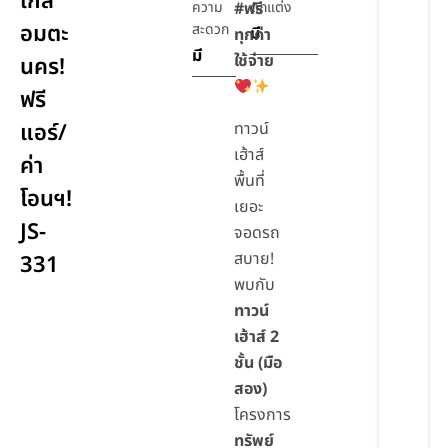
ใกล้
ความ
#ฟรี
ตกแต่ง
อมตะ
สะดวก
มี
ทุกค่า
มี
ใช้จ่าย
นคร!
ฟรี
แอร์/
ทาวน์
เฮ้าส์
ค่า
พื้นที่
โอนฯ!
เยอะ
JS-
จอดรถ
สบาย!
331
พบกับ
ทาวน์
เฮ้าส์ 2
ชั้น (มือ
สอง)
โครงการ
ทรัพย์