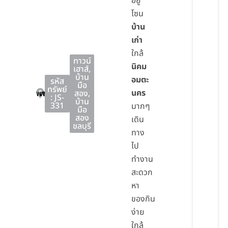
อยู่
โซน
บ้าน
เก่า
ใกล้
ทาวน์
นิคม
เฮาส์
,
บ้าน
อมตะ
รหัส
มือ
ทรัพย์
นคร
พานทอง
พานทอง
ชลบุรี
สอง
,
: JS-
บ้าน
331
มากๆ
มือ
สอง
เดิน
ชลบุรี
ทาง
ไป
ทำงาน
สะดวก
หา
ของกิน
ง่าย
ใกล้