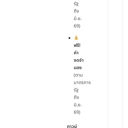
รัฐ
ถึง
มิ.ย.
69)
ฟรี!
ค่า
จดจำ
นอง
(ตาม
มาตรการ
รัฐ
ถึง
มิ.ย.
69)
ทาวน์