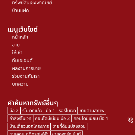
ทรัพย์สินเชิงพาณิชย์
บ้านแฝด
เมนูเว็บไซต์
หน้าหลัก
ขาย
ให้เช่า
ทีมเอเจนต์
ผลงานการขาย
ร่วมงานกับเรา
บทความ
คำค้นหาทรัพย์อื่นๆ
มือ 2
รีโนเวทแล้ว
มือ 1
รอรีโนเวท
ขายตามสภาพ
กำลังรีโนเวท
คอนโดมีเนียม มือ 2
คอนโดมีเนียม มือ 1
บ้านเดี่ยวนอกโครงการ
ขายที่ดินแปลงสวย
ขายคอนโดติดรถไฟฟ้า
ขายอพาร์ทเม้นท์