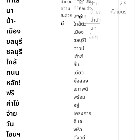
ทำเล
สิ่ง
อำนวย
ส่วน
2.5
ทาง
ความ
ตกแต่ง
นา
ตำบล
กิโลเมตร
สะดวก
สะดวก
มี
ป่า-
สำนัก
มี
ใกล้ตัว
บก
เมือง
เมือง
อื่นๆ
ชลบุรี
ชลบุรี!
ทาวน์
ชลบุรี
เฮ้าส์
ใกล้
ชั้น
ถนน
เดียว
มือสอง
หลัก!
สภาพดี
ฟรี
พร้อม
ค่าใช้
อยู่
จ่าย
โครงการ
ดิ เอ
วัน
พริว
โอนฯ
ตั้งอยู่