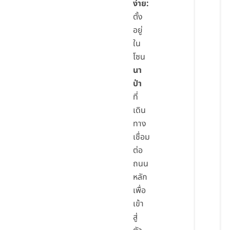
ง่าย:
ตั้ง
อยู่
ใน
โซน
นา
ป่า
ที่
เดิน
ทาง
เชื่อม
ต่อ
ถนน
หลัก
เพื่อ
เข้า
สู่