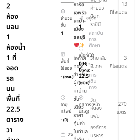
พยาบาล
13
การดิ
2
ค่ายนว
กิโลเมตร
เอพริว
ห้อง
มินท
อยู่ชั้น
จำนวน
นาป่า-
ราชินี
นอน
ชั้น
1
เมือง
สถาบัน
1
1
ชลบุรี
การ
ศึกษา
ห้องน้ำ
เนื้อที่(ไร่)
1 ที่
วิทยาลัย
3
โอกาส
พื้นที่
0
-
(ไร่)
อี.เทค
กิโลเมตร
ทอง!
จอด
ใช้สอย
0
-
(งาน)
สำหรับ
การ
22.5
-
รถ
(ตรม.)
เดิน
ผู้ที่มอง
(ตร.ว.)
บน
ทาง
หาบ้าน
พื้นที่
ชั้น
วัด
270
อายุ
ทิศทาง(หน้า
เดียว
22.5
หนอง
ทรัพย์
ประตู)
เมตร
ราคา
แฟบ
ตาราง
-
-
(ปี)
คุ้มค่า
องค์การ
วา
ในทำเล
สิ่ง
บริหาร
ที่เดิน