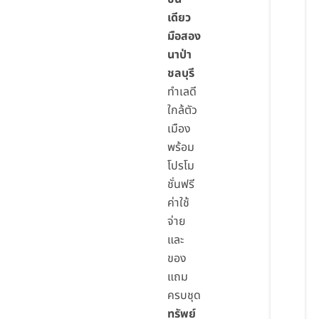
เดียว
มือสอง
นาป่า
ชลบุรี
ทำเลดี
ใกล้ตัว
เมือง
พร้อม
โปรโม
ชั่นฟรี
ค่าใช้
จ่าย
และ
ของ
แถม
ครบชุด
ทรัพย์