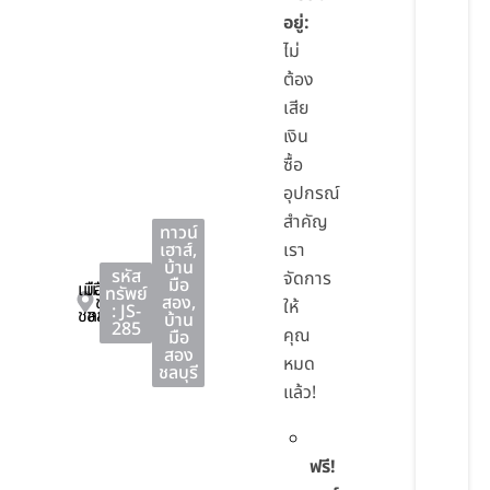
อยู่:
ไม่
ต้อง
เสีย
เงิน
ซื้อ
อุปกรณ์
สำคัญ
ทาวน์
เฮาส์
,
เรา
บ้าน
รหัส
จัดการ
มือ
เมือง
เมือง
ทรัพย์
ชลบุรี
สอง
,
ให้
: JS-
ชลบุรี
ชลบุรี
บ้าน
285
คุณ
มือ
สอง
หมด
ชลบุรี
แล้ว!
ฟรี!