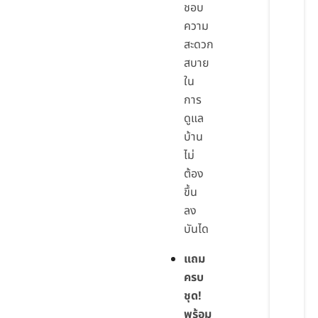
ชอบ
ความ
สะดวก
สบาย
ใน
การ
ดูแล
บ้าน
ไม่
ต้อง
ขึ้น
ลง
บันได
แถม
ครบ
ชุด!
พร้อม