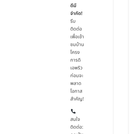
ดีมี
จำกัด!
รีบ
ติดต่อ
เพื่อเข้า
ชมบ้าน
โครง
การดิ
เอพริว
ก่อนจะ
พลาด
โอกาส
สำคัญ!
สนใจ
ติดต่อ: