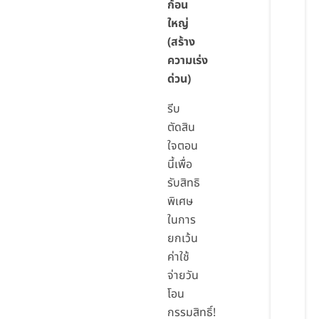
ก้อน
ใหญ่
(สร้าง
ความเร่ง
ด่วน)
รีบ
ตัดสิน
ใจตอน
นี้เพื่อ
รับสิทธิ
พิเศษ
ในการ
ยกเว้น
ค่าใช้
จ่ายวัน
โอน
กรรมสิทธิ์!