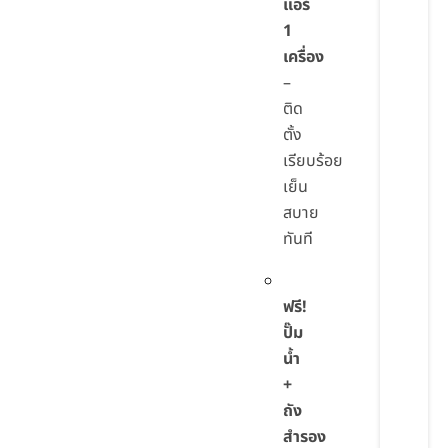
แอร์
1
เครื่อง
–
ติด
ตั้ง
เรียบร้อย
เย็น
สบาย
ทันที
ฟรี!
ปั๊ม
น้ำ
+
ถัง
สำรอง