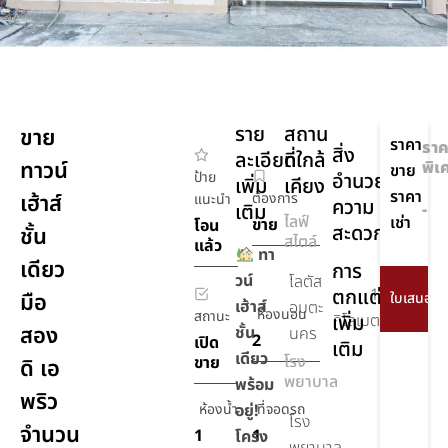
ราย
สถาน
ขาย
ราคา
ราค
สิ่ง
ละเอียด
ที่ใกล้
ทาวน์
พิเ
ขาย
ป้าย
อำนวย
เพิ่ม
เคียง
ราคา
เฮ้าส์
ต้องการ
แนะนำ
ความ
เติม
-
ไลฟ์
เช่า
ขาย
โอน
สะดวก
ชั้น
สไตล์
แล้ว
ทา
เดียว
การ
วน์
โลตัส
ตกแต่ง
15
มือ
เฮ้าส์
อมตะ
ห้องนอน
สถานะ
เพิ่ม
กิโลเมตร
สอง
ชั้น
นคร
2
เปิด
เติม
เดียว
โรง
ขาย
ดิ เอ
พยาบาล
พร้อม
พริว
ห้องน้ำ
อยู่!
ที่จอดรถ
โรง
จำนวน
1
1
โครง