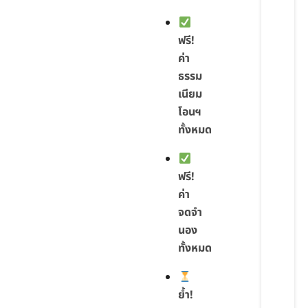
ฟรี!
ค่า
ธรรม
เนียม
โอนฯ
ทั้งหมด
ฟรี!
ค่า
จดจำ
นอง
ทั้งหมด
ย้ำ!