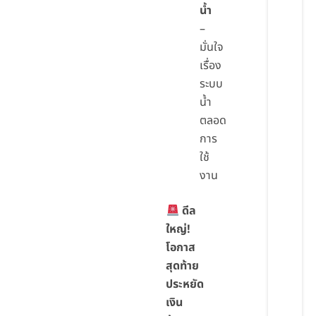
น้ำ
–
มั่นใจ
เรื่อง
ระบบ
น้ำ
ตลอด
การ
ใช้
งาน
ดีล
ใหญ่!
โอกาส
สุดท้าย
ประหยัด
เงิน