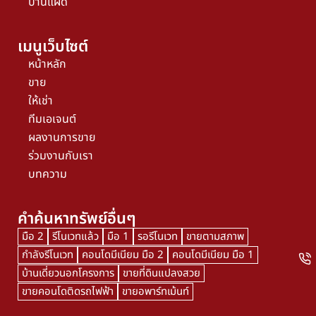
บ้านแฝด
เมนูเว็บไซต์
หน้าหลัก
ขาย
ให้เช่า
ทีมเอเจนต์
ผลงานการขาย
ร่วมงานกับเรา
บทความ
คำค้นหาทรัพย์อื่นๆ
มือ 2
รีโนเวทแล้ว
มือ 1
รอรีโนเวท
ขายตามสภาพ
กำลังรีโนเวท
คอนโดมีเนียม มือ 2
คอนโดมีเนียม มือ 1
บ้านเดี่ยวนอกโครงการ
ขายที่ดินแปลงสวย
ขายคอนโดติดรถไฟฟ้า
ขายอพาร์ทเม้นท์