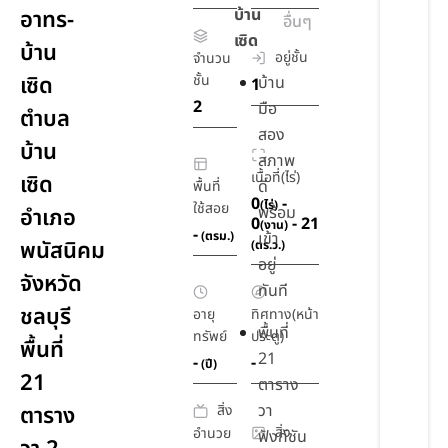
บ้าน
อาทร-
อื่นๆ
เซิด
บ้าน
อยู่ชั้น
จำนวน
เซิด
ชั้น
บ้าน
1
2
มือ
ตำบล
สอง
บ้าน
สภาพ
เนื้อที่(ไร่)
เซิด
ดี
พื้นที่
0
-
(ไร่)
ใช้สอย
พร้อม
อำเภอ
0
- 21
(งาน)
-
(ตรม.)
เข้า
พนัสนิคม
(ตร.ว.)
อยู่
จังหวัด
ทันที
ชลบุรี
อายุ
ทิศทาง(หน้า
พื้นที่
ทรัพย์
ประตู)
พื้นที่
21
-
-
(ปี)
21
ตาราง
วา
สิ่ง
ตาราง
สิ่ง
อำนวย
ฟังก์ชัน