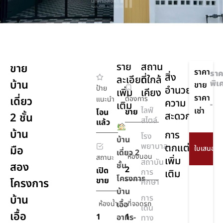
ราย
สถาน
ขาย
ราคา
ราค
สิ่ง
ละเอียด
ที่ใกล้
บ้าน
พิเ
ขาย
ป้าย
อำนวย
เพิ่ม
เคียง
ราคา
เดี่ยว
ต้องการ
แนะนำ
ความ
เติม
-
ไลฟ์
เช่า
ขาย
โอน
สะดวก
2 ชั้น
สไตล์
แล้ว
บ้าน
การ
โรง
บ้าน
พยาบาล
ตกแต่ง
มือ
เดี่ยว 2
ห้องนอน
สถานะ
เพิ่ม
สถาบัน
สอง
ชั้น
2
เปิด
การ
เติม
โครงการ
ขาย
โครงการ
ศึกษา
บ้าน
บ้าน
การ
ห้องน้ำ
เอื้อ
ที่จอดรถ
เดิน
เอื้อ
1
1
อาทร-
ทาง