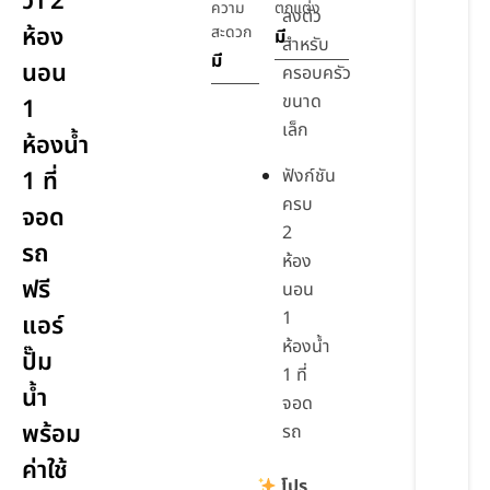
วา 2
ความ
ตกแต่ง
ลงตัว
ห้อง
สะดวก
มี
สำหรับ
มี
นอน
ครอบครัว
ขนาด
1
เล็ก
ห้องน้ำ
ฟังก์ชัน
1 ที่
ครบ
จอด
2
รถ
ห้อง
ฟรี
นอน
1
แอร์
ห้องน้ำ
ปั๊ม
1 ที่
น้ำ
จอด
พร้อม
รถ
ค่าใช้
โปร