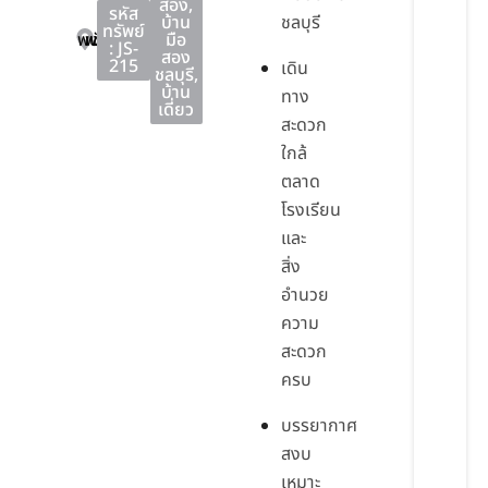
สอง
,
รหัส
บ้าน
ชลบุรี
ทรัพย์
พนัสนิคม
พนัสนิคม
ชลบุรี
มือ
: JS-
สอง
215
เดิน
ชลบุรี
,
บ้าน
ทาง
เดี่ยว
สะดวก
ใกล้
ตลาด
โรงเรียน
และ
สิ่ง
อำนวย
ความ
สะดวก
ครบ
บรรยากาศ
สงบ
เหมาะ