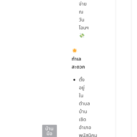
จ่าย
ณ
วัน
โอนฯ
ทำเล
สะดวก
ตั้ง
อยู่
ใน
ตำบล
บ้าน
เซิด
อำเภอ
บ้าน
มือ
พนัสนิคม