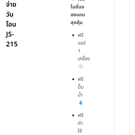
จ่าย
โมชั่นข
วัน
องแถม
สุดคุ้ม
โอน
JS-
ฟรี
215
แอร์
1
เครื่อง
ฟรี
ปั๊ม
น้ำ
ฟรี
ค่า
ใช้