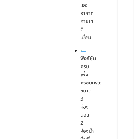
และ
อากาศ
ถ่ายเท
ดี
เยี่ยม
ฟังก์ชัน
ครบ
เพื่อ
ครอบครัว
:
ขนาด
3
ห้อง
นอน
2
ห้องน้ำ