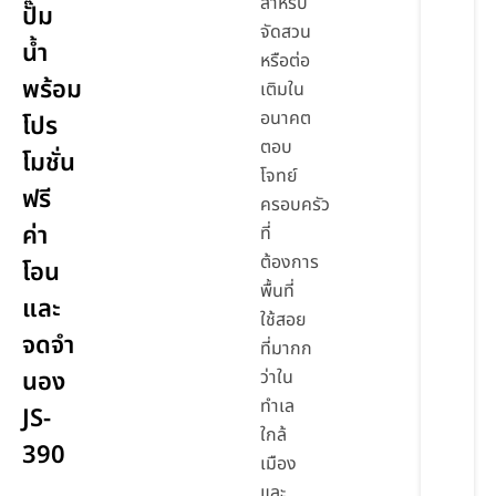
สำหรับ
ปั๊ม
จัดสวน
น้ำ
หรือต่อ
พร้อม
เติมใน
อนาคต
โปร
ตอบ
โมชั่น
โจทย์
ฟรี
ครอบครัว
ค่า
ที่
ต้องการ
โอน
พื้นที่
และ
ใช้สอย
จดจำ
ที่มากก
นอง
ว่าใน
ทำเล
JS-
ใกล้
390
เมือง
และ