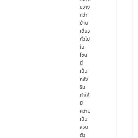
ขวาง
กว่า
บ้าน
เดี่ยว
ทั่วไป
ใน
โซน
นี้
เป็น
หลัง
ริม
ทำให้
มี
ความ
เป็น
ส่วน
ตัว