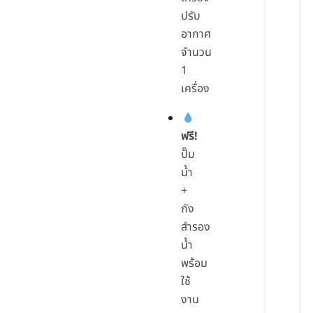
ปรับ
อากาศ
จำนวน
1
เครื่อง
ฟรี!
ปั๊ม
น้ำ
+
ถัง
สำรอง
น้ำ
พร้อม
ใช้
งาน