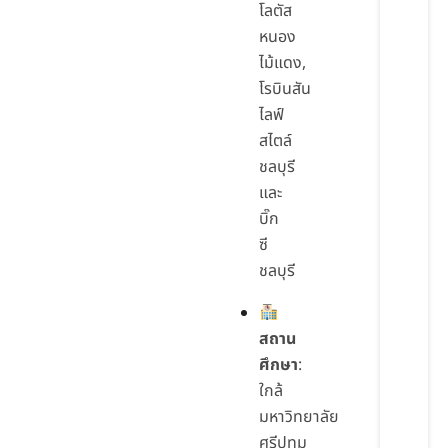
โลตัส
หนอง
ไม้แดง,
โรบินสัน
ไลฟ์
สไตล์
ชลบุรี
และ
บิ๊ก
ซี
ชลบุรี
สถาน
ศึกษา
:
ใกล้
มหาวิทยาลัย
ศรีปทุม