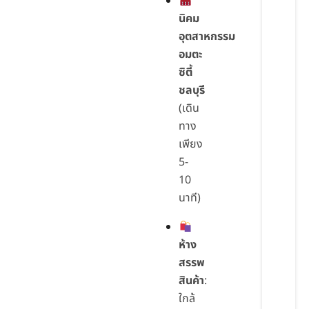
นิคม
อุตสาหกรรม
อมตะ
ซิตี้
ชลบุรี
(เดิน
ทาง
เพียง
5-
10
นาที)
ห้าง
สรรพ
สินค้า
:
ใกล้