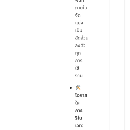
พื้นที่
ภายใน
จัด
แบ่ง
เป็น
สัดส่วน
ลงตัว
ทุก
การ
ใช้
งาน
โอกาส
ใน
การ
รีโน
เวท
: