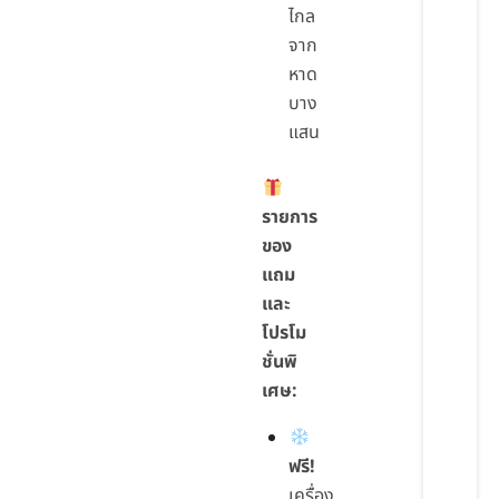
ไกล
จาก
หาด
บาง
แสน
รายการ
ของ
แถม
และ
โปรโม
ชั่นพิ
เศษ:
ฟรี!
เครื่อง