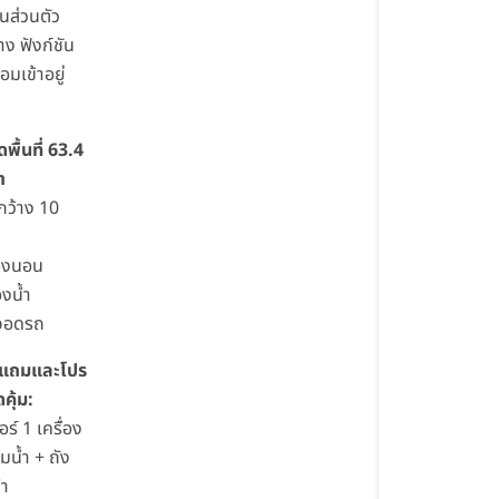
นส่วนตัว
้าง ฟังก์ชัน
อมเข้าอยู่
พื้นที่ 63.4
า
กว้าง 10
้องนอน
องน้ำ
่จอดรถ
แถมและโปร
ดคุ้ม:
ร์ 1 เครื่อง
๊มน้ำ + ถัง
้ำ