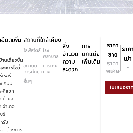
อียดเพิ่ม
สถานที่ใกล้เคียง
ราคา
สิ่ง
การ
ราค
ไลฟ์สไตล์
โรง
อำนวย
ตกแต่ง
ขาย
พยาบาล
เช่า
้านเดี่ยวชั้น
ความ
เพิ่มเติม
ราคา
สถาบัน
การเดิน
-
ครงการไอวี่
สะดวก
พิเศษ
การศึกษา
ทาง
์เรอร์
อื่นๆ
ง ถนน
-สี่แยก
ก ตำบล
ก อำเภอ
ุรี
หรับ
วที่ต้องการ