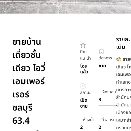
รายละเ
ขายบ้าน
เติม
เดี่ยวชั้น
ป้าย
ต้องการ
แนะนำ
ขายบ
เดียว ไอวี่
ขาย
โอน
เดียว โ
แล้ว
เอมเพอร
เอมเพอร์
ทำเลทอ
มิตรภาพ
เรอร์
ห้องนอน
สถานะ
สำนักบ
3
เปิด
ชลบุรี
สำนักบ
ขาย
เมืองชลบ
63.4
ห้องน้ำ
ที่จอดรถ
เหมาะสำ
2
2
ครอบครั