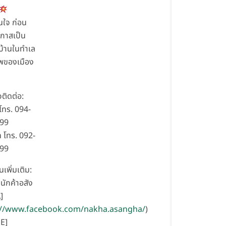
ินใจ ก่อน
กาสเป็น
บ้านในทำเล
พของเมือง
ติดต่อ:
 โทร. 094-
299
 โทร. 092-
999
นเพิ่มเติม:
นักค้าอสัง
]
://www.facebook.com/nakha.asangha/
)
E]