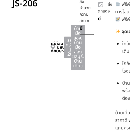
JS-206
สิ่ง
ฟรีค
สิ่ง
อำนวย
ตกแต่ง
การโอนก
ความ
มี
ฟรีค
สะดวก
มี
บ้าน
จุดเ
มือ
สอง
,
รหัส
บ้าน
เมือง
เมือง
ใกล
ทรัพย์
ชลบุรี
มือ
: JS-
ชลบุรี
ชลบุรี
เดิ
สอง
206
ชลบุรี
,
บ้าน
ใกล้
เดี่ยว
โรง
บ้า
พร้อ
ต้อง
บ้านเดี่
ราคาดี
แถมครบ