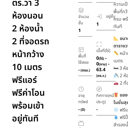
ตร.วา 3
ความเป็
พื้นที่กว
ห้องนอน
อยู่ชั้น
จำนวน
ครบ พร้
ชั้น
1
2 ห้องน้ำ
ทันที
1
2 ที่จอดรถ
ขนาด
ตารางว
เนื้อที่(ไร่)
หน้ากว้าง
หน้า
พื้นที่
0
-
(ไร่)
เมตร
ใช้สอย
0
-
10 เมตร
(งาน)
🛏 3 ห
63.4
-
(ตรม.)
2 ห้
(ตร.ว.)
ฟรีแอร์
2 ที
ฟรีค่าโอน
ของ
อายุ
ทิศทาง(หน้า
ทรัพย์
ประตู)
โมชั่นสุ
พร้อมเข้า
-
-
ฟรีแอ
(ปี)
อยู่ทันที
ฟรีปั
สำรองน