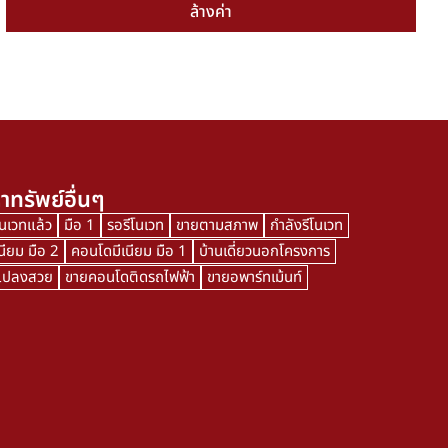
ล้างค่า
าทรัพย์อื่นๆ
โนเวทแล้ว
มือ 1
รอรีโนเวท
ขายตามสภาพ
กำลังรีโนเวท
นียม มือ 2
คอนโดมีเนียม มือ 1
บ้านเดี่ยวนอกโครงการ
นแปลงสวย
ขายคอนโดติดรถไฟฟ้า
ขายอพาร์ทเม้นท์