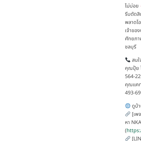
ไม่บ่อย
รีบตัดส
พลาดโอ
เจ้าของ
ศักยภา
ชลบุรี
สนใจ
คุณปุ้ย
564-2
คุณแคท
493-6
ดูบ้า
[เพจ
หา NKA
(
https
[LIN