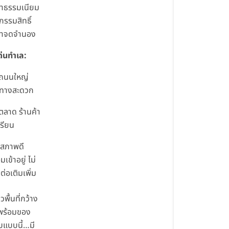
่าธรรมเนียม
รรมสิทธิ์
่าจดจำนอง
ด่นทำเล:
้ถนนใหญ่
นทางสะดวก
ตลาด ร้านค้า
เรียน
นสภาพดี
มเข้าอยู่ ไม่
ต่อเติมเพิ่ม
ยวพื้นที่กว้าง
 พร้อมของ
แบบนี้…มี