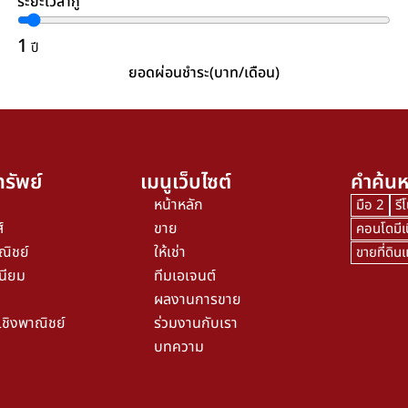
ระยะเวลากู้
1
ปี
ยอดผ่อนชำระ(บาท/เดือน)
รัพย์
เมนูเว็บไซต์
คำค้นห
หน้าหลัก
มือ 2
รี
์
ขาย
คอนโดมีเ
ณิชย์
ให้เช่า
ขายที่ดิ
นียม
ทีมเอเจนต์
ผลงานการขาย
เชิงพาณิชย์
ร่วมงานกับเรา
บทความ