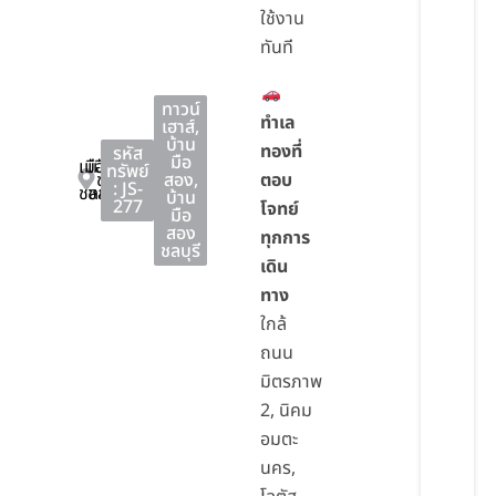
ใช้งาน
ทันที
ทาวน์
ทำเล
เฮาส์
,
บ้าน
ทองที่
รหัส
มือ
เมือง
เมือง
ทรัพย์
ชลบุรี
สอง
,
ตอบ
: JS-
ชลบุรี
ชลบุรี
บ้าน
277
โจทย์
มือ
สอง
ทุกการ
ชลบุรี
เดิน
ทาง
ใกล้
ถนน
มิตรภาพ
2, นิคม
อมตะ
นคร,