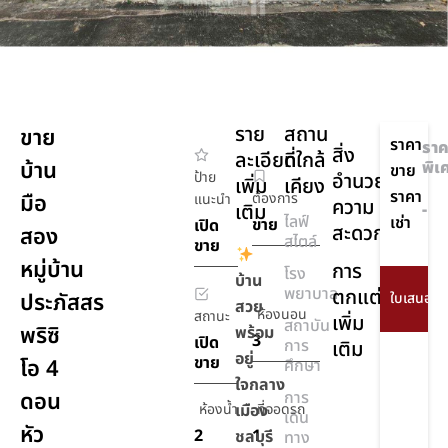
ราย
สถาน
ขาย
ราคา
ราค
สิ่ง
ละเอียด
ที่ใกล้
บ้าน
พิเ
ขาย
ป้าย
อำนวย
เพิ่ม
เคียง
ราคา
มือ
ต้องการ
แนะนำ
ความ
เติม
-
ไลฟ์
เช่า
ขาย
เปิด
สะดวก
สอง
สไตล์
ขาย
หมู่บ้าน
การ
โรง
บ้าน
พยาบาล
ตกแต่ง
ประภัสสร
สวย
ห้องนอน
สถานะ
เพิ่ม
สถาบัน
พริซิ
พร้อม
3
เปิด
การ
เติม
อยู่
ขาย
โอ 4
ศึกษา
ใจกลาง
ดอน
การ
ห้องน้ำ
เมือง
ที่จอดรถ
เดิน
หัว
2
1
ชลบุรี
ทาง