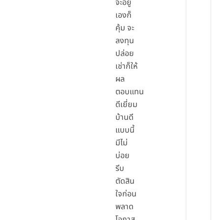
จะอยู่
เองก็
คุ้ม จะ
ลงทุน
ปล่อย
เช่าก็ให้
ผล
ตอบแทน
ดีเยี่ยม
บ้านดี
แบบนี้
มีไม่
บ่อย
รีบ
ตัดสิน
ใจก่อน
พลาด
โอกาส