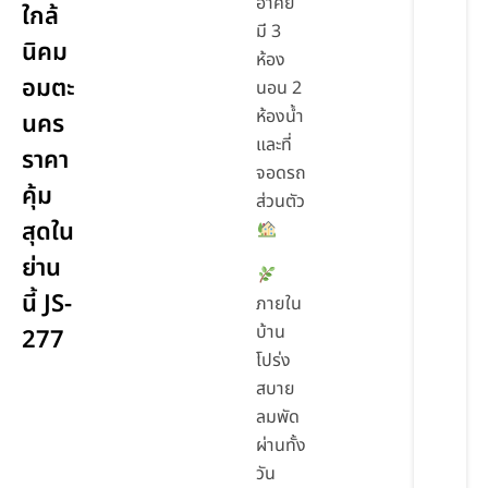
อาศัย
ใกล้
มี 3
นิคม
ห้อง
อมตะ
นอน 2
ห้องน้ำ
นคร
และที่
ราคา
จอดรถ
คุ้ม
ส่วนตัว
สุดใน
ย่าน
นี้ JS-
ภายใน
บ้าน
277
โปร่ง
สบาย
ลมพัด
ผ่านทั้ง
วัน