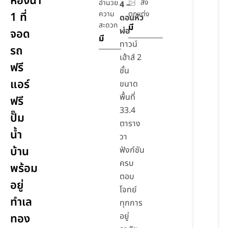
ห้องน้ำ
สิ่ง
อำนวย
4 –
ความ
ตกแต่ง
1 ที่
ดอนหัว
สะดวก
มี
ฬ่อ
จอด
มี
ทาวน์
รถ
เฮ้าส์ 2
ฟรี
ชั้น
แอร์
ขนาด
พื้นที่
ฟรี
33.4
ปั๊ม
ตาราง
น้ำ
วา
บ้าน
ฟังก์ชัน
ครบ
พร้อม
ตอบ
อยู่
โจทย์
ทำเล
ทุกการ
อยู่
ทอง