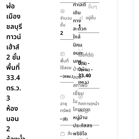
ทำเลดี
ฬ่อ
อื่นๆ
เดิน
เมือง
อยู่ชั้น
จำนวน
ทาง
ชลบุรี
ชั้น
1
สะดวก
2
ทาวน์
ใกล้
นิคม
เฮ้าส์
อมตะ
เนื้อที่(ไร่)
2 ชั้น
นคร
พื้นที่
0
-
(ไร่)
พื้นที่
ใช้สอย
บ้านมือ
0
-
(งาน)
33.40
-
33.4
(ตรม.)
สอง
(ตร.ว.)
สภาพดี
ตร.ว.
เยี่ยม
3
ใน
อายุ
ทิศทาง(หน้า
ห้อง
โครงการ
ทรัพย์
ประตู)
นอน
หมู่บ้าน
-
-
(ปี)
ประภัสสร
2
พริซิโอ
สิ่ง