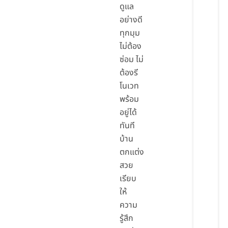
ดูแล
อย่างดี
ทุกมุม
ไม่ต้อง
ซ่อม ไม่
ต้องรี
โนเวท
พร้อม
อยู่ได้
ทันที
บ้าน
ตกแต่ง
สวย
เรียบ
ให้
ความ
รู้สึก