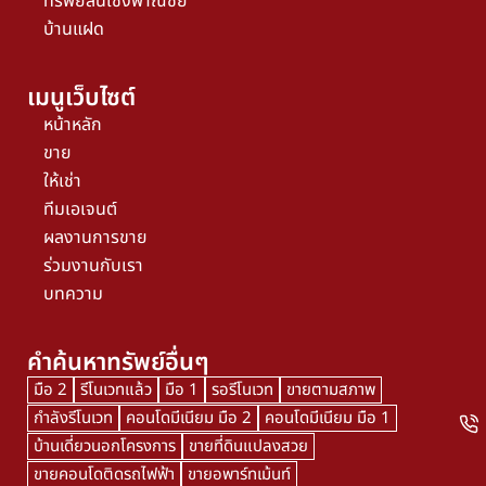
ทรัพย์สินเชิงพาณิชย์
บ้านแฝด
เมนูเว็บไซต์
หน้าหลัก
ขาย
ให้เช่า
ทีมเอเจนต์
ผลงานการขาย
ร่วมงานกับเรา
บทความ
คำค้นหาทรัพย์อื่นๆ
มือ 2
รีโนเวทแล้ว
มือ 1
รอรีโนเวท
ขายตามสภาพ
กำลังรีโนเวท
คอนโดมีเนียม มือ 2
คอนโดมีเนียม มือ 1
บ้านเดี่ยวนอกโครงการ
ขายที่ดินแปลงสวย
ขายคอนโดติดรถไฟฟ้า
ขายอพาร์ทเม้นท์