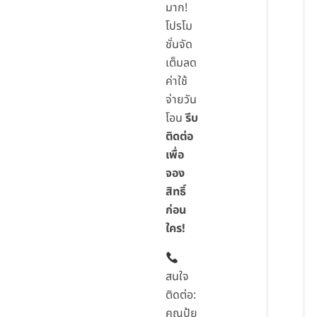
มาก!
โปรโม
ชั่นจัด
เต็มลด
ค่าใช้
จ่ายวัน
โอน
รีบ
ติดต่อ
เพื่อ
จอง
สิทธิ์
ก่อน
ใคร!
สนใจ
ติดต่อ:
คุณปุ้ย