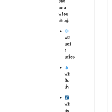
ของ
แถม
พร้อม
เข้าอยู่:
ฟรี!
แอร์
1
เครื่อง
ฟรี!
ปั๊ม
น้ำ
ฟรี!
ถัง