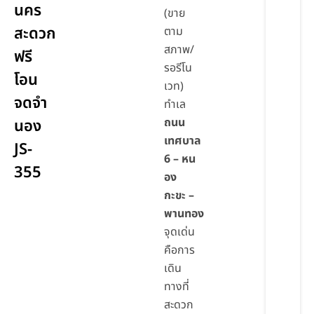
นคร
(ขาย
สะดวก
ตาม
สภาพ/
ฟรี
รอรีโน
โอน
เวท)
จดจำ
ทำเล
ถนน
นอง
เทศบาล
JS-
6 – หน
355
อง
กะขะ –
พานทอง
จุดเด่น
คือการ
เดิน
ทางที่
สะดวก