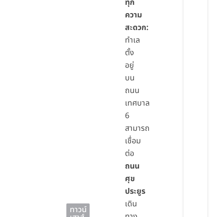
ทุก
ความ
สะดวก:
ทำเล
ตั้ง
อยู่
บน
ถนน
เทศบาล
6
สามารถ
เชื่อม
ต่อ
ถนน
ศุข
ประยูร
เดิน
ทาวน์
ทาง