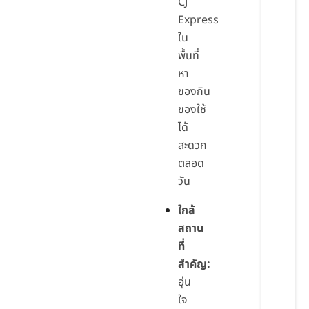
CJ
Express
ใน
พื้นที่
หา
ของกิน
ของใช้
ได้
สะดวก
ตลอด
วัน
ใกล้
สถาน
ที่
สำคัญ:
อุ่น
ใจ