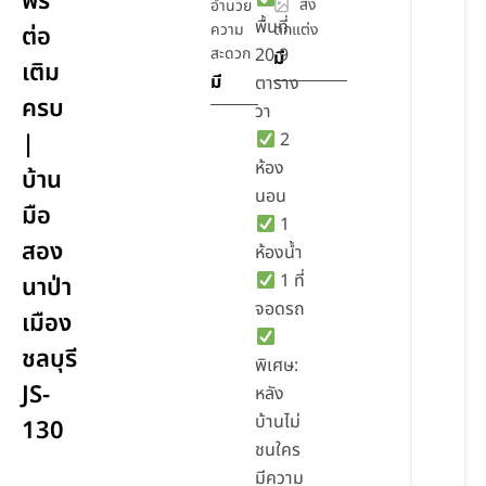
ฟรี
สิ่ง
อำนวย
พื้นที่
ความ
ตกแต่ง
ต่อ
สะดวก
20.9
มี
เติม
มี
ตาราง
ครบ
วา
|
2
ห้อง
บ้าน
นอน
มือ
1
สอง
ห้องน้ำ
1 ที่
นาป่า
จอดรถ
เมือง
ชลบุรี
พิเศษ:
JS-
หลัง
บ้านไม่
130
ชนใคร
มีความ