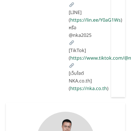
[LINE]
(
https://lin.ee/Y0aG1Ws
)
หรือ
@nka2025
[TikTok]
(
https://www.tiktok.com/
[เว็บไซต์
NKA.co.th]
(
https://nka.co.th
)