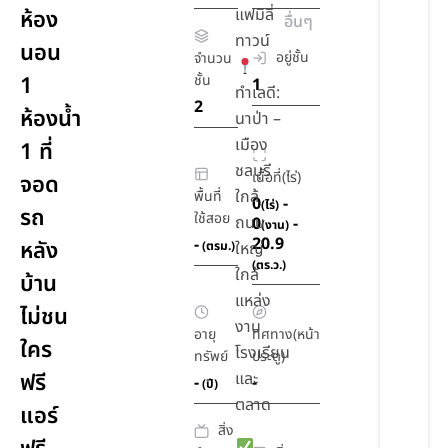
แฟมิลี่
ห้อง
อื่นๆ
ทาวน์
นอน
อยู่ชั้น
จำนวน
1
ชั้น
1
ทำเลดี:
2
ห้องน้ำ
นาป่า –
เมือง
1 ที่
ชลบุรี
เนื้อที่(ไร่)
จอด
ใกล้
พื้นที่
0
-
(ไร่)
รถ
ใช้สอย
ถนน
0
-
(งาน)
20.9
-
หลัง
(ตรม.)
ใหญ่
(ตร.ว.)
ใกล้
บ้าน
แหล่ง
ไม่ชน
งาน
อายุ
ทิศทาง(หน้า
ใคร
โรงเรียน
ทรัพย์
ประตู)
ฟรี
และ
-
-
(ปี)
ตลาด
แอร์
สิ่ง