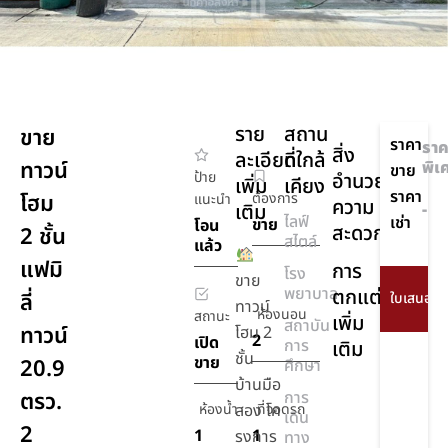
ราย
สถาน
ขาย
ราคา
ราค
สิ่ง
ละเอียด
ที่ใกล้
ทาวน์
พิเ
ขาย
ป้าย
อำนวย
เพิ่ม
เคียง
ราคา
โฮม
ต้องการ
แนะนำ
ความ
เติม
-
ไลฟ์
เช่า
ขาย
โอน
สะดวก
2 ชั้น
สไตล์
แล้ว
แฟมิ
การ
โรง
ขาย
พยาบาล
ตกแต่ง
ลี่
ทาวน์
ห้องนอน
สถานะ
เพิ่ม
สถาบัน
ทาวน์
โฮม 2
2
เปิด
การ
เติม
ชั้น
ขาย
20.9
ศึกษา
บ้านมือ
ตรว.
การ
ห้องน้ำ
สอง โค
ที่จอดรถ
เดิน
2
1
1
รงการ
ทาง