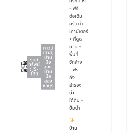
กระเบื้อง
– ฟรี
ต่อเติม
ครัว ทำ
เคาน์เตอร์
+ ที่ดูด
ควัน +
ทาวน์
เฮาส์
,
พื้นที่
บ้าน
รหัส
มือ
ซักล้าง
เมือง
เมือง
ทรัพย์
ชลบุรี
สอง
,
: JS-
– ฟรี
ชลบุรี
ชลบุรี
บ้าน
130
มือ
ถัง
สอง
สำรอง
ชลบุรี
น้ำ
ใต้ดิน +
ปั๊มน้ำ
บ้าน