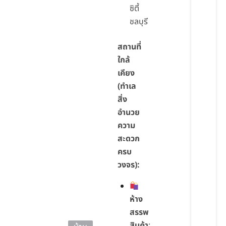
ซิตี้
ชลบุรี
สถานที่
ใกล้
เคียง
(ทำเล
สิ่ง
อำนวย
ความ
สะดวก
ครบ
วงจร):
ห้าง
สรรพ
สินค้า
: