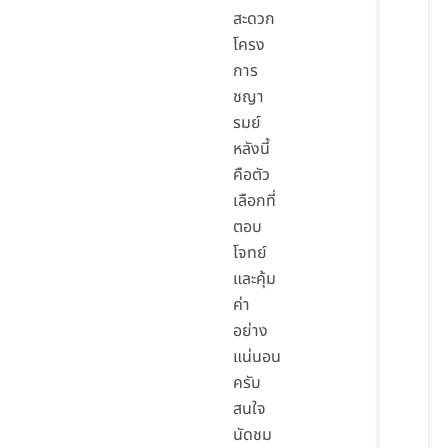
สะดวก
โครง
การ
ชญา
รมย์
หลังนี้
คือตัว
เลือกที่
ตอบ
โจทย์
และคุ้ม
ค่า
อย่าง
แน่นอน
ครับ
สนใจ
นัดชม