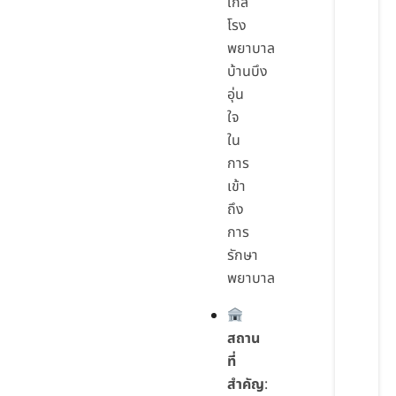
ใกล้
โรง
พยาบาล
บ้านบึง
อุ่น
ใจ
ใน
การ
เข้า
ถึง
การ
รักษา
พยาบาล
สถาน
ที่
สำคัญ
: