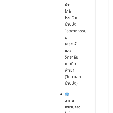
นำ
:
ใกล้
โรงเรียน
บ้านบึง
“อุตสาหกรรม
นุ
เคราะห์”
และ
วิทยาลัย
เทคนิค
พัทยา
(วิทยาเขต
บ้านบึง)
สถาน
พยาบาล
: