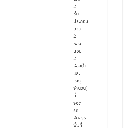
2
ชั้น
ประกอบ
ด้วย
2
ห้อง
นอน
2
ห้องน้ำ
และ
[ระบุ
จำนวน]
ที่
จอด
รถ
จัดสรร
พื้นที่