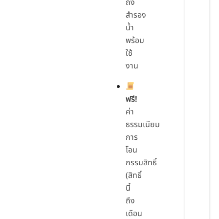
ถัง
สำรอง
น้ำ
พร้อม
ใช้
งาน
ฟรี!
ค่า
ธรรมเนียม
การ
โอน
กรรมสิทธิ์
(สิทธิ์
นี้
ถึง
เดือน