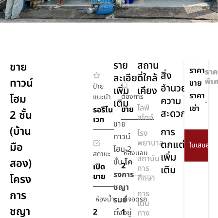
ราย
สถาน
ขาย
ราคา
ราค
สิ่ง
ละเอียด
ที่ใกล้
ทาวน์
พิเ
ขาย
ป้าย
อำนวย
เพิ่ม
เคียง
ราคา
โฮม
ต้องการ
แนะนำ
ความ
เติม
-
ไลฟ์
เช่า
ขาย
รอรีโน
สะดวก
2 ชั้น
สไตล์
เวท
ขาย
(บ้าน
การ
โรง
ทาวน์
พยาบาล
ตกแต่ง
มือ
โฮม 2
ห้องนอน
สถานะ
เพิ่ม
สถาบัน
สอง)
ชั้น
โค
2
เปิด
การ
เติม
รงการ
ขาย
โครง
ศึกษา
ชญา
การ
การ
ห้องน้ำ
รมย์
ที่จอดรถ
เดิน
ชญา
2
1
ตั้งอยู่
ทาง