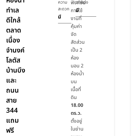
ห้องน้ำ
ความ
ฟังก์ชัน
ตกแต่ง
ทำเล
สะดวก
มี
การใช้
มี
งานที่
ดีใกล้
คุ้มค่า
ตลาด
จัด
เนื่อง
สัดส่วน
จำนงค์
เป็น 2
ห้อง
โลตัส
นอน 2
บ้านบึง
ห้องน้ำ
และ
บน
ถนน
เนื้อที่
ดิน
สาย
18.00
344
ตร.ว.
แถม
ตั้งอยู่
ในย่าน
ฟรี