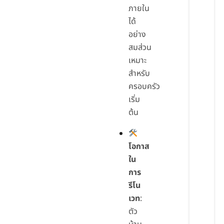
ภายใน
ได้
อย่าง
สมส่วน
เหมาะ
สำหรับ
ครอบครัว
เริ่ม
ต้น
โอกาส
ใน
การ
รีโน
เวท
:
ตัว