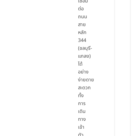
เชื่อม
ต่อ
ถนน
สาย
หลัก
344
(ชลบุรี-
แกลง)
ได้
อย่าง
ง่ายดาย
สะดวก
ทั้ง
การ
เดิน
ทาง
เข้า
ตัว