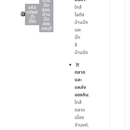
บ้าน
มือ
ใกล้
รหัส
สอง
,
ทรัพย์
บ้านบึง
บ้านบึง
ชลบุรี
บ้าน
โลตัส
: JS-
มือ
395
บ้านบึง
สอง
ชลบุรี
และ
บิ๊ก
ซี
บ้านบึง
ตลาด
และ
แหล่ง
ของกิน
:
ใกล้
ตลาด
เนื่อง
จำนงค์,