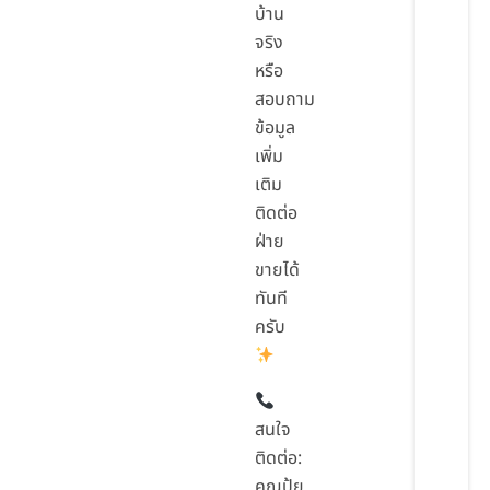
บ้าน
จริง
หรือ
สอบถาม
ข้อมูล
เพิ่ม
เติม
ติดต่อ
ฝ่าย
ขายได้
ทันที
ครับ
สนใจ
ติดต่อ:
คุณปุ้ย