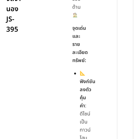
ด้าน
นอง
JS-
395
จุดเด่น
และ
ราย
ละเอียด
ทรัพย์:
ฟังก์ชัน
ลงตัว
คุ้ม
ค่า
:
ดีไซน์
เป็น
ทาวน์
โฮม