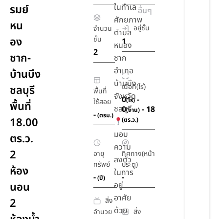
ในทำเล
รมย์
อื่นๆ
ศักยภาพ
หน
อยู่ชั้น
จำนวน
ตำบล
อง
ชั้น
1
หนอง
2
ชาก-
ชาก
อำเภอ
บ้านบึง
บ้านบึง
เนื้อที่(ไร่)
ชลบุรี
พื้นที่
จังหวัด
0
-
(ไร่)
ใช้สอย
พื้นที่
ชลบุรี
0
- 18
(งาน)
-
(ตรม.)
18.00
(ตร.ว.)
มอบ
ตร.ว.
ความ
2
อายุ
ทิศทาง(หน้า
ลงตัว
ทรัพย์
ประตู)
ห้อง
ในการ
-
-
(ปี)
นอน
อยู่
อาศัย
สิ่ง
2
ด้วย
สิ่ง
อำนวย