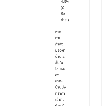
4.3%
(ผู้
ซื้อ
ชำระ)
หาก
ท่าน
กำลัง
มองหา
บ้าน 2
ชั้นใน
โซนหน
อง
ชาก-
บ้านบึง
ที่ราคา
เข้าถึง
ง่าย มี