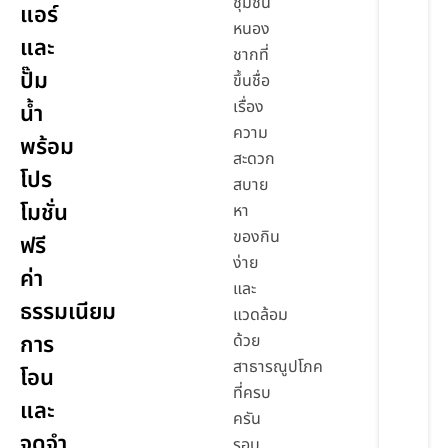
ชุมชน
แอร์
หนอง
และ
ชากที่
ปั๊ม
ขึ้นชื่อ
เรื่อง
น้ำ
ความ
พร้อม
สะดวก
โปร
สบาย
โมชั่น
หา
ของกิน
ฟรี
ง่าย
ค่า
และ
ธรรมเนียม
แวดล้อม
การ
ด้วย
สาธารณูปโภค
โอน
ที่ครบ
และ
ครัน
จดจำ
รอบ