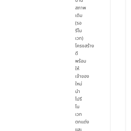
บ้าน
สภาพ
เดิม
(รอ
รีโน
เวท)
โครงสร้าง
ดี
พร้อม
ให้
เจ้าของ
ใหม่
นำ
ไปรี
โน
เวท
ตกแต่ง
และ