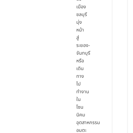
เมือง
ชลบุรี
มุ่ง
หน้า
สู่
ระยอง-
จันทบุรี
หรือ
เดิน
ทาง
ไป
ทำงาน
ใน
โซน
นิคม
อุตสาหกรรม
อมตะ