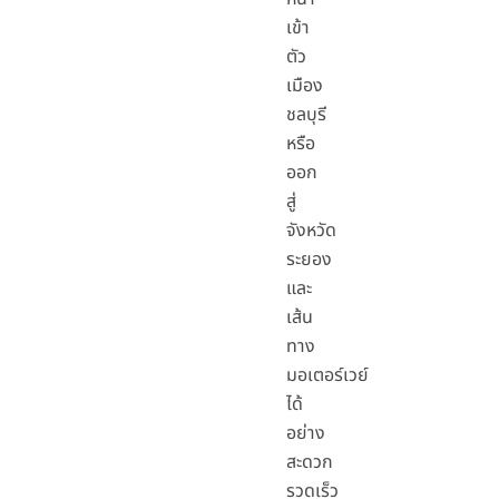
เข้า
ตัว
เมือง
ชลบุรี
หรือ
ออก
สู่
จังหวัด
ระยอง
และ
เส้น
ทาง
มอเตอร์เวย์
ได้
อย่าง
สะดวก
รวดเร็ว