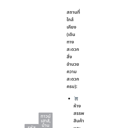
สถานที่
ใกล้
เคียง
(เดิน
ทาง
สะดวก
สิ่ง
อำนวย
ความ
สะดวก
ครบ):
ห้าง
สรรพ
ทาวน์
เฮาส์
,
สินค้า
บ้าน
รหัส