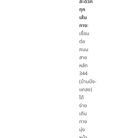
สะดวก
ทุก
เส้น
ทาง
:
เชื่อม
ต่อ
ถนน
สาย
หลัก
344
(บ้านบึง-
แกลง)
ได้
ง่าย
เดิน
ทาง
มุ่ง
หน้า