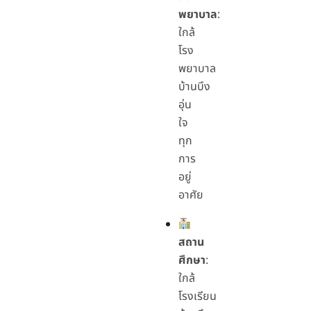
พยาบาล
:
ใกล้
โรง
พยาบาล
บ้านบึง
อุ่น
ใจ
ทุก
การ
อยู่
อาศัย
สถาน
ศึกษา
:
ใกล้
โรงเรียน