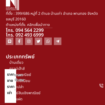
ที่ตั้ง : 399/686 หมู่ที่ 2 ตำบล บ้านเก่า อำเภอ พานทอง จังหวัด
ชลบุรี 20160
ตำแหน่งที่ตั้ง. คลิกเพื่อนำทาง
โทร. 094 564 2299
โทร. 092 493 6999
ประเภททรัพย์
บ้านเดี่ยว
ทาวน์เฮ้าส์
ราคา
อาคารพาณิชย์
ราคา
พิเศษ
ขาย
คอนโดมิเนียม
ราคา
ที่ดินเปล่า
-
เช่า
ทรัพย์สินเชิงพาณิชย์
บ้านแฝด