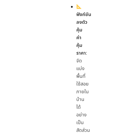
ฟังก์ชัน
ลงตัว
คุ้ม
ค่า
คุ้ม
ราคา
:
จัด
แบ่ง
พื้นที่
ใช้สอย
ภายใน
บ้าน
ได้
อย่าง
เป็น
สัดส่วน