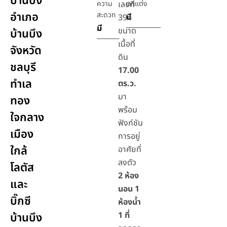
บ้านบึง
ความ
เลขที่
ตกแต่ง
อำเภอ
สะดวก
มี
394
มี
ขนาด
บ้านบึง
เนื้อที่
จังหวัด
ดิน
ชลบุรี
17.00
ทำเล
ตร.ว.
มา
ทอง
พร้อม
ใจกลาง
ฟังก์ชัน
เมือง
การอยู่
ใกล้
อาศัยที่
ลงตัว
โลตัส
2 ห้อง
และ
นอน 1
บิ๊กซี
ห้องน้ำ
1 ที่
บ้านบึง