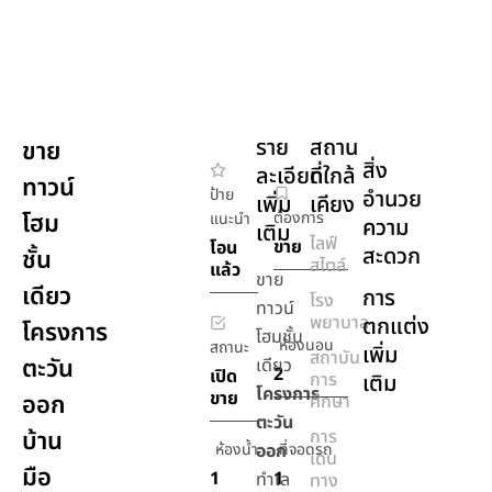
ราย
สถาน
ขาย
สิ่ง
ละเอียด
ที่ใกล้
ทาวน์
ป้าย
อำนวย
เพิ่ม
เคียง
โฮม
ต้องการ
แนะนำ
ความ
เติม
ไลฟ์
ขาย
โอน
สะดวก
ชั้น
สไตล์
แล้ว
ขาย
เดียว
การ
โรง
ทาวน์
พยาบาล
ตกแต่ง
โครงการ
โฮมชั้น
ห้องนอน
สถานะ
เพิ่ม
สถาบัน
ตะวัน
เดียว
2
เปิด
การ
เติม
โครงการ
ขาย
ออก
ศึกษา
ตะวัน
บ้าน
การ
ห้องน้ำ
ออก
ที่จอดรถ
เดิน
มือ
1
1
ทำเล
ทาง