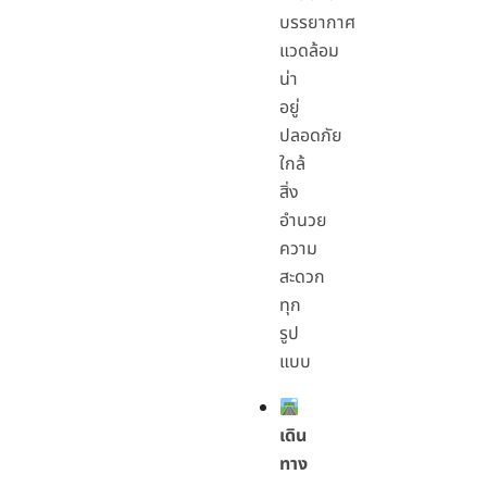
บรรยากาศ
แวดล้อม
น่า
อยู่
ปลอดภัย
ใกล้
สิ่ง
อำนวย
ความ
สะดวก
ทุก
รูป
แบบ
เดิน
ทาง