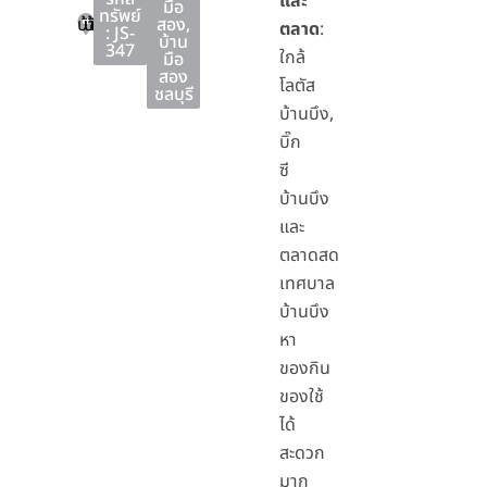
และ
มือ
ทรัพย์
บ้านบึง
บ้านบึง
ชลบุรี
สอง
,
ตลาด
:
: JS-
บ้าน
347
ใกล้
มือ
สอง
โลตัส
ชลบุรี
บ้านบึง,
บิ๊ก
ซี
บ้านบึง
และ
ตลาดสด
เทศบาล
บ้านบึง
หา
ของกิน
ของใช้
ได้
สะดวก
มาก