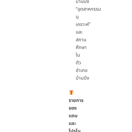
บ้านบึง
“อุตสาหกรรม
นุ
เคราะห์”
และ
สถาน
ศึกษา
ใน
ตัว
อำเภอ
บ้านบึง
รายการ
ของ
แถม
และ
โปรโม