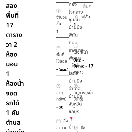
ทอง
สอง
อื่นๆ
ใจกลาง
พื้นที่
อยู่ชั้น
จำนวน
ชุมชน
17
ชั้น
1
บ้านบึง
1
ตาราง
พิกัด
ถนน
วา 2
เทศบาล
เนื้อที่(ไร่)
ห้อง
พื้นที่
พัฒนา
0
-
(ไร่)
ใช้สอย
นอน
– ใกล้
0
- 17
(งาน)
-
(ตรม.)
1
(ตร.ว.)
โลตัส
บ้านบึง
ห้องน้ำ
อำเภอ
จอด
อายุ
ทิศทาง(หน้า
บ้านบึง
ทรัพย์
ประตู)
รถได้
จังหวัด
-
-
(ปี)
1 คัน
ชลบุรี
สิ่ง
ตำบล
บ้าน
สิ่ง
อำนวย