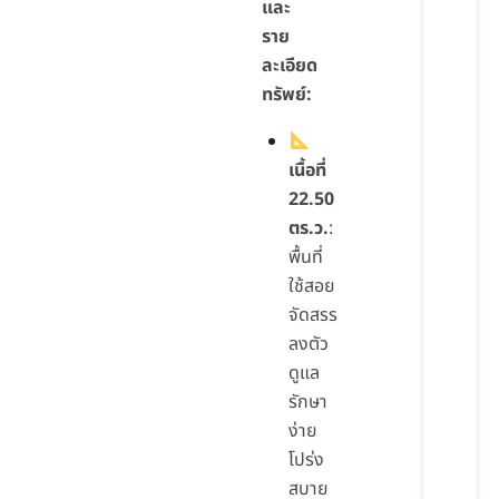
และ
ราย
ละเอียด
ทรัพย์:
เนื้อที่
22.50
ตร.ว.
:
พื้นที่
ใช้สอย
จัดสรร
ลงตัว
ดูแล
รักษา
ง่าย
โปร่ง
สบาย