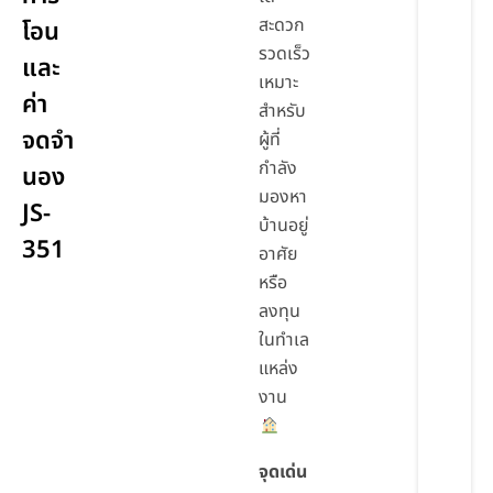
สะดวก
โอน
รวดเร็ว
และ
เหมาะ
ค่า
สำหรับ
จดจำ
ผู้ที่
กำลัง
นอง
มองหา
JS-
บ้านอยู่
351
อาศัย
หรือ
ลงทุน
ในทำเล
แหล่ง
งาน
จุดเด่น