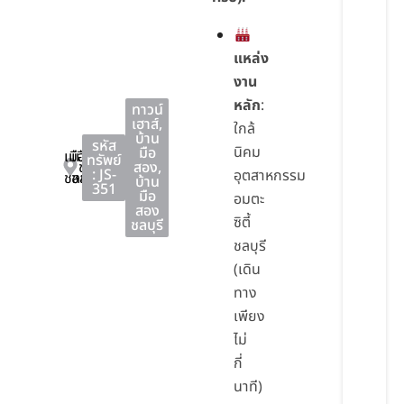
แหล่ง
งาน
หลัก
:
ทาวน์
เฮาส์
,
ใกล้
บ้าน
รหัส
นิคม
มือ
เมือง
เมือง
ทรัพย์
ชลบุรี
สอง
,
: JS-
อุตสาหกรรม
ชลบุรี
ชลบุรี
บ้าน
351
มือ
อมตะ
สอง
ซิตี้
ชลบุรี
ชลบุรี
(เดิน
ทาง
เพียง
ไม่
กี่
นาที)