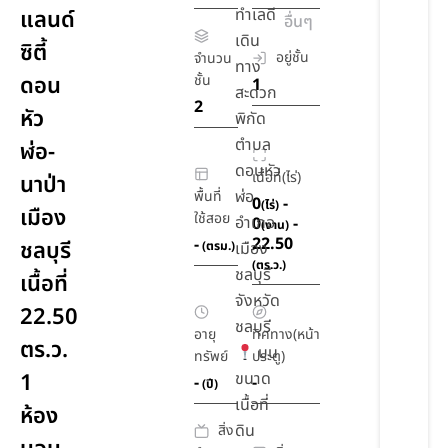
ทำเลดี
แลนด์
อื่นๆ
เดิน
ซิตี้
อยู่ชั้น
จำนวน
ทาง
ดอน
ชั้น
1
สะดวก
2
หัว
พิกัด
ตำบล
ฬ่อ-
ดอนหัว
เนื้อที่(ไร่)
นาป่า
ฬ่อ
พื้นที่
0
-
(ไร่)
เมือง
ใช้สอย
อำเภอ
0
-
(งาน)
22.50
-
ชลบุรี
(ตรม.)
เมือง
(ตร.ว.)
ชลบุรี
เนื้อที่
จังหวัด
22.50
ชลบุรี
อายุ
ทิศทาง(หน้า
ตร.ว.
บน
ทรัพย์
ประตู)
1
ขนาด
-
-
(ปี)
เนื้อที่
ห้อง
ดิน
สิ่ง