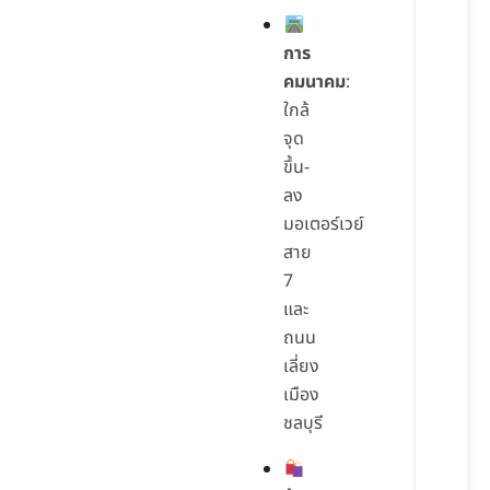
การ
คมนาคม
:
ใกล้
จุด
ขึ้น-
ลง
มอเตอร์เวย์
สาย
7
และ
ถนน
เลี่ยง
เมือง
ชลบุรี