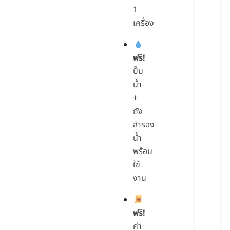
1
เครื่อง
ฟรี!
ปั๊ม
น้ำ
+
ถัง
สำรอง
น้ำ
พร้อม
ใช้
งาน
ฟรี!
ค่า