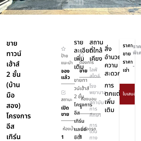
ราย
สถาน
ขาย
ราคา
ราค
สิ่ง
ละเอียด
ที่ใกล้
ทาวน์
พิเ
ขาย
ป้าย
อำนวย
เพิ่ม
เคียง
ราคา
เฮ้าส์
ต้องการ
แนะนำ
ความ
เติม
-
ไลฟ์
เช่า
ขาย
จอง
สะดวก
2 ชั้น
สไตล์
แล้ว
ขายทา
(บ้าน
การ
โรง
วน์เฮ้าส์
พยาบาล
ตกแต่ง
มือ
2 ชั้น
ห้องนอน
สถานะ
เพิ่ม
สถาบัน
สอง)
โครงการ
1
เปิด
การ
เติม
อีส
ขาย
โครงการ
ศึกษา
เทิร์น
อีส
การ
ห้องน้ำ
แลนด์
ที่จอดรถ
เดิน
เทิร์น
1
1
ซิตี้
ทาง