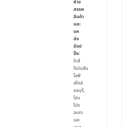
ห้าง
สรรพ
สินค้า
และ
แห
ล่ง
ช้อป
ปิ้ง
:
ใกล้
โรบินสัน
ไลฟ์
สไตล์
ชลบุรี,
โฮม
โปร
อมตะ
และ