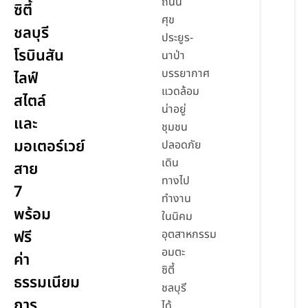
ถนน
ซิตี้
ศุข
ชลบุรี
ประยูร-
โรบินสัน
นาป่า
บรรยากาศ
ไลฟ์
แวดล้อม
สไตล์
น่าอยู่
และ
ชุมชน
มอเตอร์เวย์
ปลอดภัย
เดิน
สาย
ทางไป
7
ทำงาน
พร้อม
ในนิคม
ฟรี
อุตสาหกรรม
อมตะ
ค่า
ซิตี้
ธรรมเนียม
ชลบุรี
การ
ได้