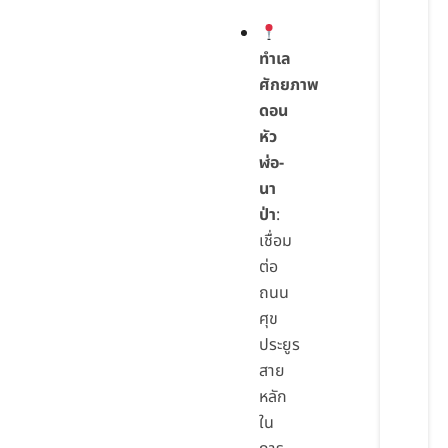
ทำเล
ศักยภาพ
ดอน
หัว
ฬ่อ-
นา
ป่า
:
เชื่อม
ต่อ
ถนน
ศุข
ประยูร
สาย
หลัก
ใน