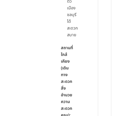
ตัว
เมือง
ชลบุรี
ได้
สะดวก
สบาย
สถานที่
ใกล้
เคียง
(เดิน
ทาง
สะดวก
สิ่ง
อำนวย
ความ
สะดวก
ครบ):