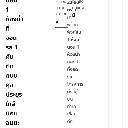
นอน
สิ่ง
อำนวย
22.50
ความ
ตกแต่ง
1
ตร.ว.
สะดวก
มี
มา
ห้องน้ำ
มี
พร้อม
ที่
ฟังก์ชัน
จอด
1 ห้อง
รถ 1
นอน 1
ห้องน้ำ
คัน
และ 1
ติด
ที่จอด
ถนน
รถ
ศุข
โครงการ
ตั้งอยู่
ประยูร
บน
ใกล้
ทำเล
นิคม
เชื่อม
ต่อ
อมตะ