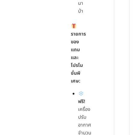
นา
ป่า
รายการ
ของ
แถม
และ
โปรโม
ชั่นพิ
เศษ:
ฟรี!
เครื่อง
ปรับ
อากาศ
จำนวน