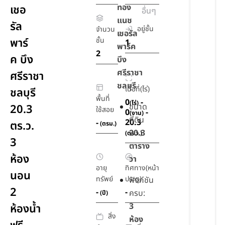
ทอง
เชอ
อื่นๆ
แนช
รัล
อยู่ชั้น
จำนวน
เชอรัล
พาร์
ชั้น
1
พาร์ค
2
ค บึง
บึง
ศรีราชา
ศรีราชา
ชลบุรี
เนื้อที่(ไร่)
ชลบุรี
พื้นที่
0
-
(ไร่)
ขนาด
20.3
ใช้สอย
0
-
(งาน)
ที่ดิน
20.3
-
ตร.ว.
(ตรม.)
20.3
(ตร.ว.)
3
ตาราง
ห้อง
วา
อายุ
ทิศทาง(หน้า
นอน
ทรัพย์
ประตู)
ฟังก์ชัน
2
-
-
ครบ:
(ปี)
3
ห้องน้ำ
สิ่ง
ห้อง