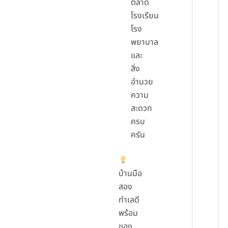
ตลาด
โรงเรียน
โรง
พยาบาล
และ
สิ่ง
อำนวย
ความ
สะดวก
ครบ
ครัน
บ้านมือ
สอง
ทำเลดี
พร้อม
ของ