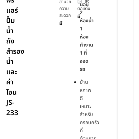
ฟรี
สิ่ง
อำนวย
นอน
ความ
ตกแต่ง
แอร์
2
สะดวก
มี
ปั๊ม
ห้องน้ำ
มี
1
น้ำ
ห้อง
ถัง
ทำงาน
สำรอง
1 ที่
น้ำ
จอด
รถ
และ
ค่า
บ้าน
สภาพ
โอน
ดี
JS-
เหมาะ
233
สำหรับ
ครอบครัว
ที่
ต้องการ