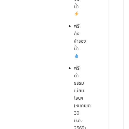
น้ำ
ฟรี
ถัง
สำรอง
น้ำ
ฟรี
ค่า
ธรรม
เนียม
โอนฯ
(หมดเขต
30
มิ.ย.
2569)