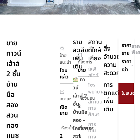
ราย
สถาน
ขาย
ราคา
ราค
สิ่ง
ละเอียด
ที่ใกล้
ทาวน์
พิเ
ขาย
ป้าย
อำนวย
เพิ่ม
เคียง
ราคา
เฮ้าส์
ต้องการ
แนะนำ
ความ
เติม
-
ไลฟ์
เช่า
ขาย
โอน
สะดวก
2 ชั้น
สไตล์
แล้ว
ทา
บ้าน
การ
โรง
วน์
พยาบาล
ตกแต่ง
มือ
เฮ้าส์ 2
ห้องนอน
สถานะ
เพิ่ม
สถาบัน
สอง
ชั้น
3
เปิด
การ
เติม
บ้านมือ
ขาย
สวน
ศึกษา
สอง –
ทอง
การ
ห้องน้ำ
โครงการ
ที่จอดรถ
เดิน
แนช
2
1
สวน
ทาง