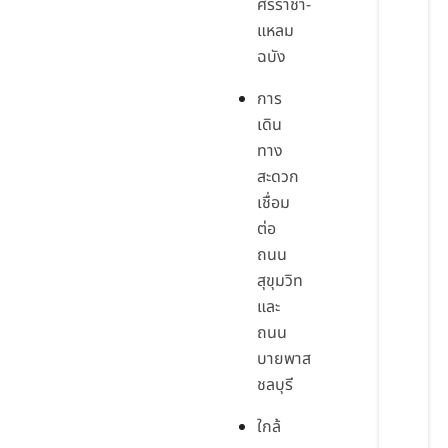
ศรีราชา-
แหลม
ฉบัง
การ
เดิน
ทาง
สะดวก
เชื่อม
ต่อ
ถนน
สุขุมวิท
และ
ถนน
บายพาส
ชลบุรี
ใกล้