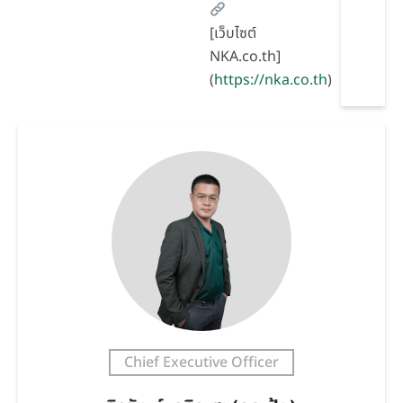
[เว็บไซต์
NKA.co.th]
(
https://nka.co.th
)
Chief Executive Officer