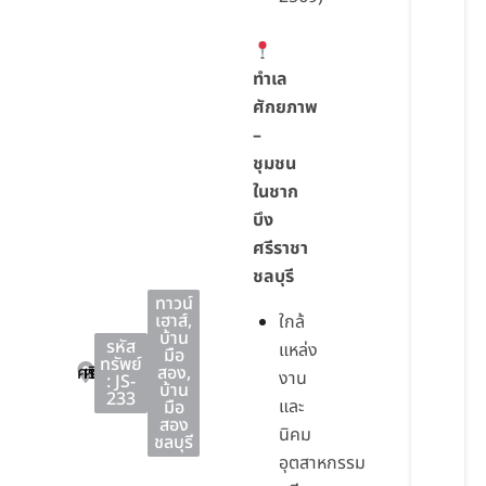
ทำเล
ศักยภาพ
–
ชุมชน
ในชาก
บึง
ศรีราชา
ชลบุรี
ทาวน์
เฮาส์
,
ใกล้
บ้าน
รหัส
แหล่ง
มือ
ทรัพย์
ศรีราชา
ศรีราชา
ชลบุรี
สอง
,
งาน
: JS-
บ้าน
233
และ
มือ
สอง
นิคม
ชลบุรี
อุตสาหกรรม