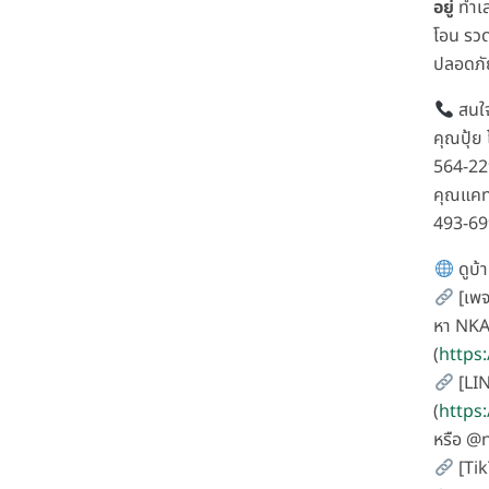
อยู่
ทำเล
โอน รวด
ปลอดภ
สนใจ
คุณปุ้ย
564-2
คุณแคท
493-6
ดูบ้า
[เพจ
หา NKA
(
https
[LIN
(
https
หรือ @
[Tik