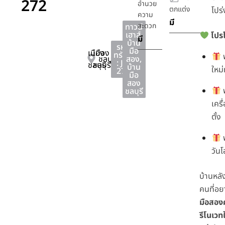
272
อำนวย
ตกแต่ง
โปร่
ความ
มี
สะดวก
ทาวน์
เฮาส์
,
โปรโ
มี
บ้าน
รหัส
มือ
เมือง
เมือง
ทรัพย์
ฟ
ชลบุรี
สอง
,
: JS-
ชลบุรี
ชลบุรี
บ้าน
ใหม่
272
มือ
สอง
ฟ
ชลบุรี
เครื
ตั้ง
ฟ
วัน
บ้านหลัง
คนที่อย
มือสอง
รีโนเวท