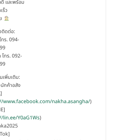
ดี และพร้อม
เร็ว
ัย
ติดต่อ:
 โทร. 094-
299
 โทร. 092-
999
นเพิ่มเติม:
นักค้าอสัง
]
://www.facebook.com/nakha.asangha/
)
E]
://lin.ee/Y0aG1Ws
)
nka2025
Tok]