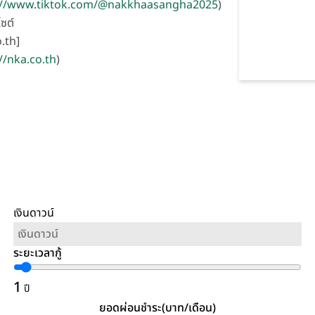
://www.tiktok.com/@nakkhaasangha2025
)
ไซต์
.th]
//nka.co.th
)
เงินดาวน์
ระยะเวลากู้
1
ปี
ยอดผ่อนชำระ(บาท/เดือน)