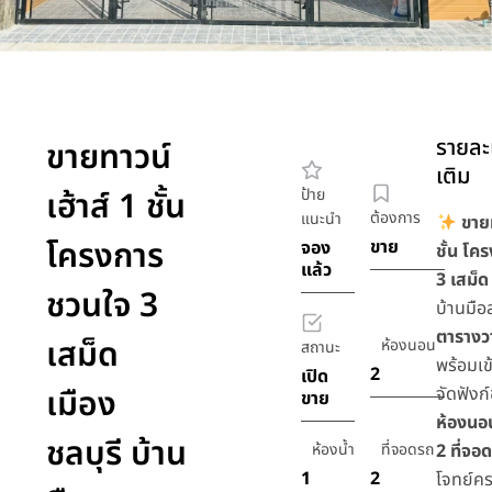
รายละเ
ขายทาวน์
เติม
เฮ้าส์ 1 ชั้น
ป้าย
ต้องการ
แนะนำ
ขายท
โครงการ
ขาย
จอง
ชั้น โ
แล้ว
3 เสม็ด
ชวนใจ 3
บ้านมื
ตารางว
เสม็ด
ห้องนอน
สถานะ
พร้อมเข้
2
เปิด
เมือง
จัดฟังก
ขาย
ห้องนอน
ชลบุรี บ้าน
ห้องน้ำ
ที่จอดรถ
2 ที่จอ
1
2
โจทย์ค