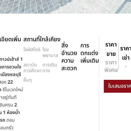
อียดเพิ่ม
สถานที่ใกล้เคียง
ราคา
สิ่ง
การ
ราค
ไลฟ์สไตล์
โรง
อำนวย
ตกแต่ง
ขาย
พยาบาล
เช่า
าวน์เฮ้าส์ 1
ความ
เพิ่มเติม
ราคา
สถาบัน
การเดิน
-
ครงการชวนใจ
สะดวก
พิเศษ
การศึกษา
ทาง
 เมืองชลบุรี
อื่นๆ
อสอง
22
า
รีโนเวทใหม่
าอยู่ทันที
์ชันครบ
2
 1 ห้องน้ำ
ดรถ
ตอบ
รอบครัว