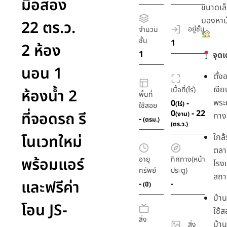
มือสอง
ขนาดเล็ก
มองหาบ
22 ตร.ว.
อยู่ชั้น
จำนวน
ชั้น
1
2 ห้อง
1
จุดเ
นอน 1
ตั้ง
เงี
เนื้อที่(ไร่)
ห้องน้ำ 2
พื้นที่
พระ
0
-
(ไร่)
ใช้สอย
0
- 22
ที่จอดรถ รี
(งาน)
ทาง
-
(ตรม.)
(ตร.ว.)
โนเวทใหม่
ใกล้
ตล
พร้อมแอร์
อายุ
ทิศทาง(หน้า
โรง
ทรัพย์
ประตู)
สถ
และฟรีค่า
-
-
(ปี)
บ้านม
โอน JS-
ใช้
สิ่ง
บ้าน
สิ่ง