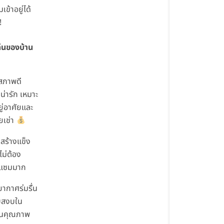
เข้าอยู่ได้
!
ด่นของบ้าน
สภาพดี
น่ารัก เหมาะ
ยู่อาศัยและ
ยเช่า
สร้างแข็ง
ไม่ต้อง
มแซมมาก
ากาศร่มรื่น
บสงบใน
ชนคุณภาพ