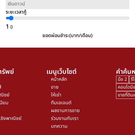
ระยะเวลากู้
1
ปี
ยอดผ่อนชำระ(บาท/เดือน)
รัพย์
เมนูเว็บไซต์
คำค้นห
หน้าหลัก
มือ 2
รี
์
ขาย
คอนโดมีเ
ณิชย์
ให้เช่า
ขายที่ดิ
นียม
ทีมเอเจนต์
ผลงานการขาย
เชิงพาณิชย์
ร่วมงานกับเรา
บทความ