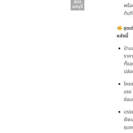
สอง
พร้อม
ชลบุรี
ทันที
จุดเ
หลังนี้
บ้าน
ราคา
ทั้งอ
ปล่อ
โครง
แรง 
ซ่อ
บรรย
เงีย
ชุม