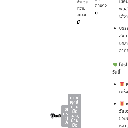
เชื่อ
อำนวย
ตกแต่ง
ความ
พนัส
มี
สะดวก
ได้ง
มี
บรร
สงบ
เหมา
อาศั
โปรโ
วันนี้
ฟ
เครื่
ทาวน์
เฮาส์
,
ฟ
บ้าน
รหัส
วันโ
มือ
ทรัพย์
บ้านบึง
บ้านบึง
ชลบุรี
สอง
,
: JS-
ช่วย
บ้าน
267
มือ
หลาย