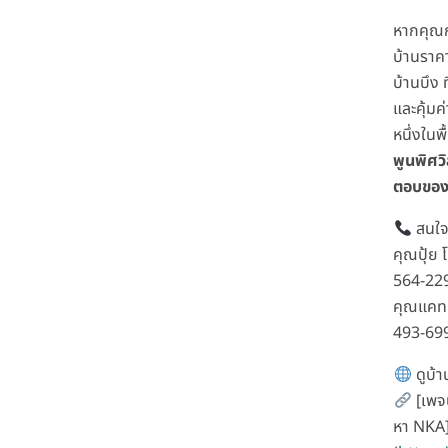
หากคุณ
บ้านราค
บ้านบึง ท
และคุ้มค่
หนึ่งในพื้น
พูนพิศวิ
ตอบของ
สนใจ
คุณปุ้ย 
564-22
คุณแคท 
493-69
ดูบ้าน
[เพจน
หา NKA