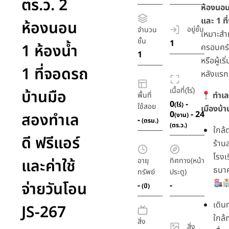
ตร.ว. 2
ห้องนอน
และ 1 ท
ห้องนอน
อยู่ชั้น
จำนวน
เหมาะสำ
ชั้น
1
1 ห้องน้ำ
ครอบครั
1
หรือผู้เร
1 ที่จอดรถ
หลังแร
เนื้อที่(ไร่)
บ้านมือ
ทำเล
พื้นที่
0
-
(ไร่)
ใช้สอย
เมืองบ้า
0
- 24
สองทำเล
(งาน)
-
(ตรม.)
(ตร.ว.)
ใกล
ดี ฟรีแอร์
ร้าน
โรงเ
และค่าใช้
อายุ
ทิศทาง(หน้า
ธนา
ทรัพย์
ประตู)
จ่ายวันโอน
-
-
(ปี)
เดิ
JS-267
ใกล้
สิ่ง
สิ่ง