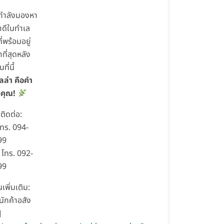
กำลังมองหา
าดีในทำเล
ี่พร้อมอยู่
าที่สุดหลัง
ที่นี้
ลล่า คือคำ
คุณ!
ติดต่อ:
โทร. 094-
99
โทร. 092-
99
เพิ่มเติม:
ักค้าอสัง
]