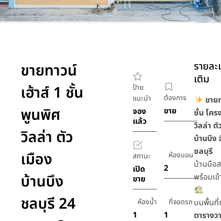
รายละเ
ขายทาวน์
เติม
เฮ้าส์ 1 ชั้น
ป้าย
ต้องการ
แนะนำ
ขายท
พูนพิศ
ขาย
จอง
ชั้น โค
แล้ว
วิลล่า ตั
วิลล่า ตัว
บ้านบึง 
ชลบุรี
เมือง
ห้องนอน
สถานะ
บ้านมือ
2
เปิด
บ้านบึง
พร้อมเข้า
ขาย
ชลบุรี 24
ห้องน้ำ
ที่จอดรถ
บนพื้นท
1
1
ตารางว