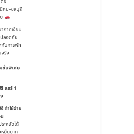
มต่อ
นิคม–ชลบุรี
่าย
ยากาศเงียบ
 ปลอดภัย
ะกับการพัก
ยจริง
มชั่นพิเศษ
รี แอร์ 1
อง
รี ค่าใช้จ่าย
อน
ประหยัดได้
หมื่นบาท