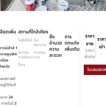
อียดเพิ่ม
สถานที่ใกล้เคียง
ราคา
สิ่ง
การ
ราค
ไลฟ์สไตล์
โรง
อำนวย
ตกแต่ง
ขาย
พยาบาล
เช่า
าวน์เฮ้าส์ 1
ความ
เพิ่มเติม
ราคา
สถาบัน
การเดิน
-
รงการพูนพิศ
สะดวก
พิเศษ
การศึกษา
ทาง
วเมือง
อื่นๆ
จังหวัด
สองสภาพดี
อยู่ได้ทันที
ี่ขนาด
24
า
ภายในมี
2