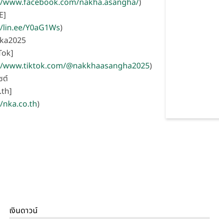
://www.facebook.com/nakha.asangha/
)
E]
//lin.ee/Y0aG1Ws
)
nka2025
Tok]
://www.tiktok.com/@nakkhaasangha2025
)
ซต์
.th]
//nka.co.th
)
เงินดาวน์