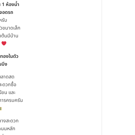
 1 ห้องน้ำ
ี่จอดรถ
หรับ
วขนาดเล็ก
ิ่มต้นมีบ้าน
ก
ทองในตัว
นบึง
้ตลาดสด
สะดวกซื้อ
รียน และ
คารครบครัน
นทางสะดวก
ถนนหลัก