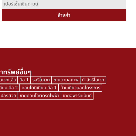
ล้างค่า
าทรัพย์อื่นๆ
โนเวทแล้ว
มือ 1
รอรีโนเวท
ขายตามสภาพ
กำลังรีโนเวท
นียม มือ 2
คอนโดมีเนียม มือ 1
บ้านเดี่ยวนอกโครงการ
นแปลงสวย
ขายคอนโดติดรถไฟฟ้า
ขายอพาร์ทเม้นท์