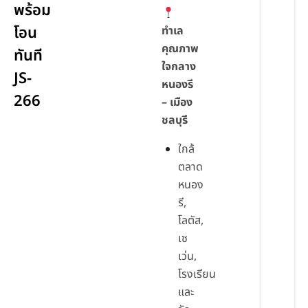
พร้อม
โอน
ทำเล
คุณภาพ
ทันที
ใจกลาง
JS-
หนองรี
266
– เมือง
ชลบุรี
ใกล้
ตลาด
หนอง
รี,
โลตัส,
เซ
เว่น,
โรงเรียน
และ