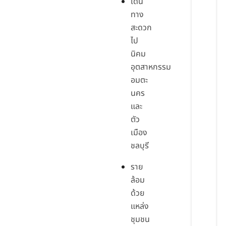
เดิน
ทาง
สะดวก
ไป
นิคม
อุตสาหกรรม
อมตะ
นคร
และ
ตัว
เมือง
ชลบุรี
ราย
ล้อม
ด้วย
แหล่ง
ชุมชน