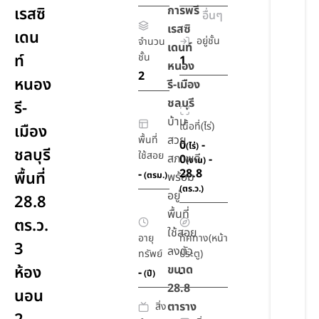
การพรี
เรสซิ
อื่นๆ
เรสซิ
เดน
อยู่ชั้น
จำนวน
เดนท์
ท์
ชั้น
1
หนอง
2
หนอง
รี-เมือง
ชลบุรี
รี-
บ้าน
เนื้อที่(ไร่)
เมือง
สวย
พื้นที่
0
-
(ไร่)
ชลบุรี
ใช้สอย
สภาพดี
0
-
(งาน)
28.8
-
พื้นที่
(ตรม.)
พร้อม
(ตร.ว.)
อยู่
28.8
พื้นที่
ตร.ว.
ใช้สอย
อายุ
ทิศทาง(หน้า
3
ลงตัว
ทรัพย์
ประตู)
ห้อง
ขนาด
-
-
(ปี)
28.8
นอน
ตาราง
สิ่ง