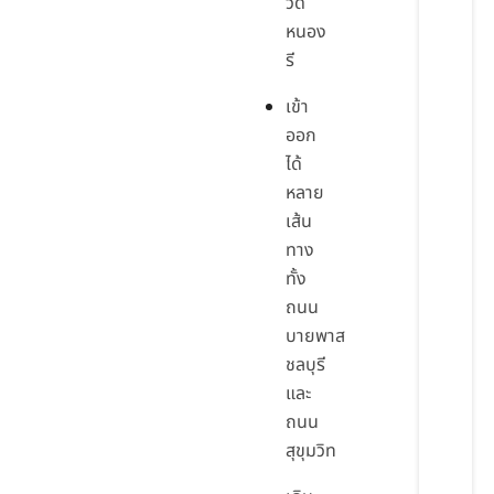
วัด
หนอง
รี
เข้า
ออก
ได้
หลาย
เส้น
ทาง
ทั้ง
ถนน
บายพาส
ชลบุรี
และ
ถนน
สุขุมวิท