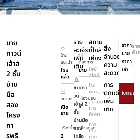
ราย
สถาน
ขาย
ราคา
ราค
สิ่ง
ละเอียด
ที่ใกล้
ทาวน์
พิเ
ขาย
ป้าย
อำนวย
เพิ่ม
เคียง
ราคา
เฮ้าส์
ต้องการ
แนะนำ
ความ
เติม
-
ไลฟ์
เช่า
ขาย
โอน
สะดวก
2 ชั้น
สไตล์
แล้ว
บ้าน
การ
โรง
ขายทา
พยาบาล
ตกแต่ง
มือ
วน์
ห้องนอน
สถานะ
เพิ่ม
สถาบัน
สอง
เฮ้าส์ 2
3
เปิด
การ
เติม
ชั้น
ขาย
โครง
ศึกษา
บ้านมือ
กา
การ
ห้องน้ำ
สอง
ที่จอดรถ
เดิน
รพรี
2
2
โครง
ทาง