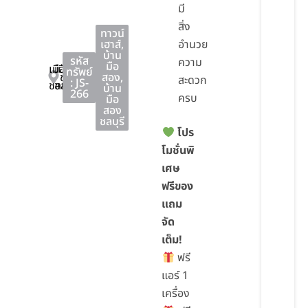
มี
สิ่ง
ทาวน์
เฮาส์
,
อำนวย
บ้าน
รหัส
ความ
มือ
เมือง
เมือง
ทรัพย์
ชลบุรี
สอง
,
สะดวก
: JS-
ชลบุรี
ชลบุรี
บ้าน
266
ครบ
มือ
สอง
ชลบุรี
โปร
โมชั่นพิ
เศษ
ฟรีของ
แถม
จัด
เต็ม!
ฟรี
แอร์ 1
เครื่อง