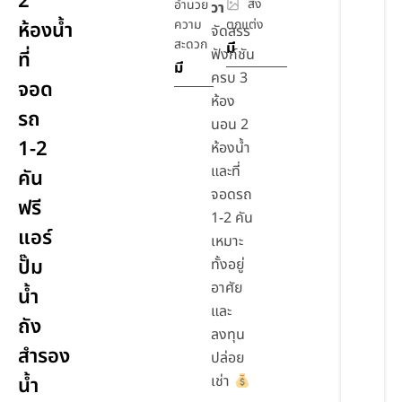
2
สิ่ง
อำนวย
วา
ความ
ตกแต่ง
ห้องน้ำ
จัดสรร
สะดวก
มี
ฟังก์ชัน
ที่
มี
ครบ 3
จอด
ห้อง
รถ
นอน 2
1-2
ห้องน้ำ
และที่
คัน
จอดรถ
ฟรี
1-2 คัน
แอร์
เหมาะ
ปั๊ม
ทั้งอยู่
อาศัย
น้ำ
และ
ถัง
ลงทุน
สำรอง
ปล่อย
เช่า
น้ำ