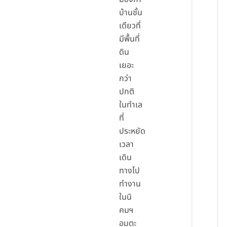
บ้านชั้น
เดียวที่
มีพื้นที่
ดิน
เยอะ
กว่า
ปกติ
ในทำเล
ที่
ประหยัด
เวลา
เดิน
ทางไป
ทำงาน
ในนิ
คมฯ
อมตะ