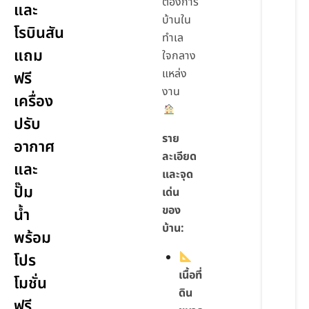
ต้องการ
และ
บ้านใน
โรบินสัน
ทำเล
แถม
ใจกลาง
แหล่ง
ฟรี
งาน
เครื่อง
ปรับ
ราย
อากาศ
ละเอียด
และ
และจุด
ปั๊ม
เด่น
ของ
น้ำ
บ้าน:
พร้อม
โปร
เนื้อที่
โมชั่น
ดิน
ฟรี