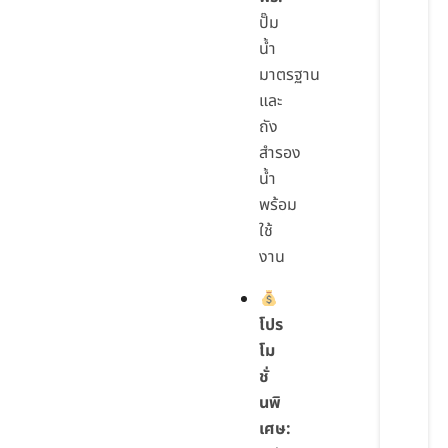
ปั๊ม
น้ำ
มาตรฐาน
และ
ถัง
สำรอง
น้ำ
พร้อม
ใช้
งาน
โปร
โม
ชั่
นพิ
เศษ: