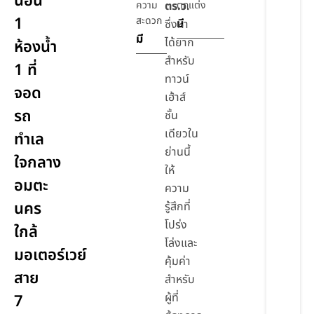
นอน
ความ
ตร.ว.
ตกแต่ง
1
สะดวก
มี
ซึ่งหา
มี
ได้ยาก
ห้องน้ำ
สำหรับ
1 ที่
ทาวน์
จอด
เฮ้าส์
รถ
ชั้น
เดียวใน
ทำเล
ย่านนี้
ใจกลาง
ให้
อมตะ
ความ
นคร
รู้สึกที่
โปร่ง
ใกล้
โล่งและ
มอเตอร์เวย์
คุ้มค่า
สาย
สำหรับ
ผู้ที่
7