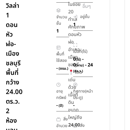
ในซอย
วิลล่า
อื่นๆ
20
1
อยู่ชั้น
จำนวน
ทำเล
ดอน
ชั้น
1
ศักยภาพ
1
หัว
ดอนหัว
ฬ่อ
ฬ่อ-
อำเภอ
เนื้อที่(ไร่)
เมือง
พื้นที่
เมือง
0
-
(ไร่)
ใช้สอย
ชลบุรี
ชลบุรี
0
- 24
(งาน)
-
(ตรม.)
พื้นที่
(ตร.ว.)
โดด
เด่น
กว้าง
ด้วย
24.00
อายุ
ทิศทาง(หน้า
เนื้อที่
ทรัพย์
ประตู)
ตร.ว.
ดิน
-
-
(ปี)
2
ขนาด
ใหญ่ถึง
สิ่ง
ห้อง
24.00
สิ่ง
อำนวย