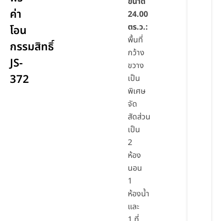
ขนาด
ค่า
24.00
ตร.ว.:
โอน
พื้นที่
กรรมสิทธิ์
กว้าง
JS-
ขวาง
372
เป็น
พิเศษ
จัด
สัดส่วน
เป็น
2
ห้อง
นอน
1
ห้องน้ำ
และ
1 ที่