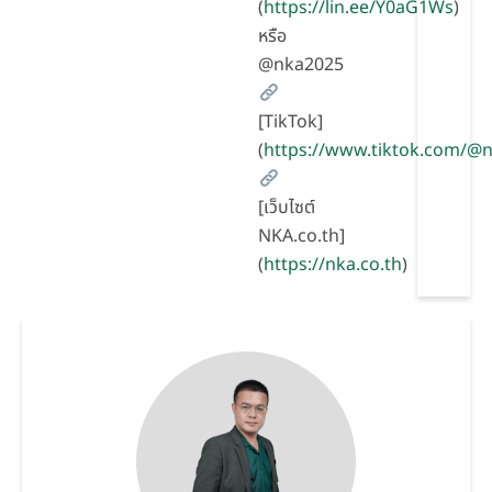
(
https://lin.ee/Y0aG1Ws
)
หรือ
@nka2025
[TikTok]
(
https://www.tiktok.com/
[เว็บไซต์
NKA.co.th]
(
https://nka.co.th
)