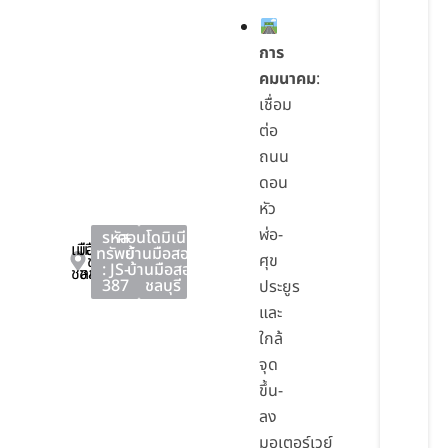
การ
คมนาคม
:
เชื่อม
ต่อ
ถนน
ดอน
หัว
ฬ่อ-
รหัส
คอนโดมิเนียม
,
เมือง
เมือง
ทรัพย์
บ้านมือสอง
,
ศุข
ชลบุรี
: JS-
บ้านมือสอง
ชลบุรี
ชลบุรี
387
ชลบุรี
ประยูร
และ
ใกล้
จุด
ขึ้น-
ลง
มอเตอร์เวย์