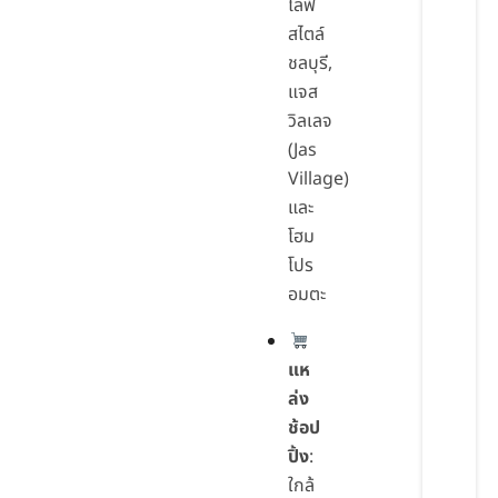
ไลฟ์
สไตล์
ชลบุรี,
แจส
วิลเลจ
(Jas
Village)
และ
โฮม
โปร
อมตะ
แห
ล่ง
ช้อป
ปิ้ง
:
ใกล้