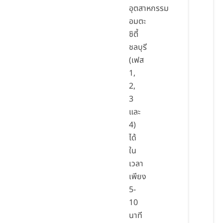
อุตสาหกรรม
อมตะ
ซิตี้
ชลบุรี
(เฟส
1,
2,
3
และ
4)
ได้
ใน
เวลา
เพียง
5-
10
นาที