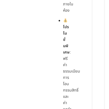
ภายใน
ห้อง
โปร
โม
ชั่
นพิ
เศษ
:
ฟรี
ค่า
ธรรมเนียม
การ
โอน
กรรมสิทธิ์
และ
ค่า