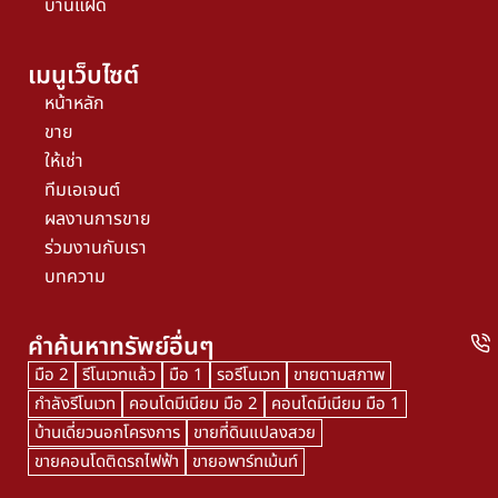
บ้านแฝด
เมนูเว็บไซต์
หน้าหลัก
ขาย
ให้เช่า
ทีมเอเจนต์
ผลงานการขาย
ร่วมงานกับเรา
บทความ
คำค้นหาทรัพย์อื่นๆ
มือ 2
รีโนเวทแล้ว
มือ 1
รอรีโนเวท
ขายตามสภาพ
กำลังรีโนเวท
คอนโดมีเนียม มือ 2
คอนโดมีเนียม มือ 1
บ้านเดี่ยวนอกโครงการ
ขายที่ดินแปลงสวย
ขายคอนโดติดรถไฟฟ้า
ขายอพาร์ทเม้นท์