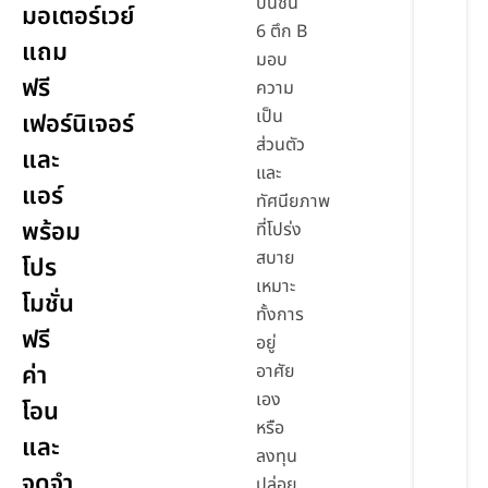
บนชั้น
มอเตอร์เวย์
6 ตึก B
แถม
มอบ
ฟรี
ความ
เป็น
เฟอร์นิเจอร์
ส่วนตัว
และ
และ
แอร์
ทัศนียภาพ
พร้อม
ที่โปร่ง
สบาย
โปร
เหมาะ
โมชั่น
ทั้งการ
ฟรี
อยู่
ค่า
อาศัย
เอง
โอน
หรือ
และ
ลงทุน
จดจำ
ปล่อย