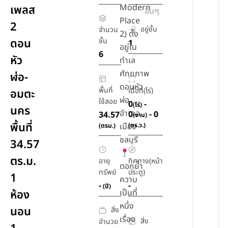
Modern
เพลส
อื่นๆ
Place
2
อยู่ชั้น
จำนวน
2) ตั้ง
ดอน
ชั้น
1
อยู่ใน
6
หัว
ทำเล
ศักยภาพ
ฬ่อ-
ดอนหัว
พื้นที่
เนื้อที่(ไร่)
อมตะ
ฬ่อ
ใช้สอย
0
-
(ไร่)
นคร
อำเภอ
0
- 0
34.57
(งาน)
พื้นที่
เมือง
(ตร.ว.)
(ตรม.)
ชลบุรี
34.57
ตร.ม.
อายุ
ทิศทาง(หน้า
ตอกย้ำ
ทรัพย์
ประตู)
1
ความ
-
-
(ปี)
ห้อง
เป็นที่
หนึ่ง
นอน
สิ่ง
เรื่อง
สิ่ง
อำนวย