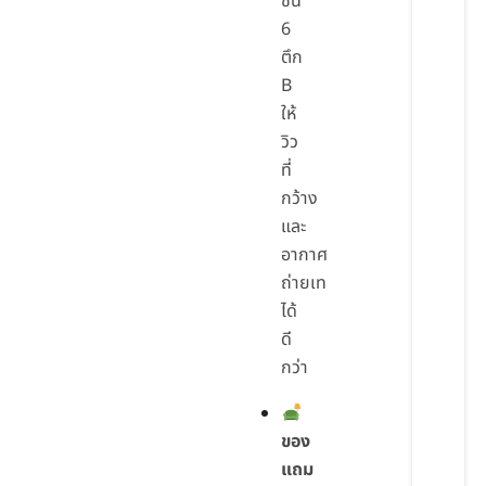
ชั้น
6
ตึก
B
ให้
วิว
ที่
กว้าง
และ
อากาศ
ถ่ายเท
ได้
ดี
กว่า
ของ
แถม