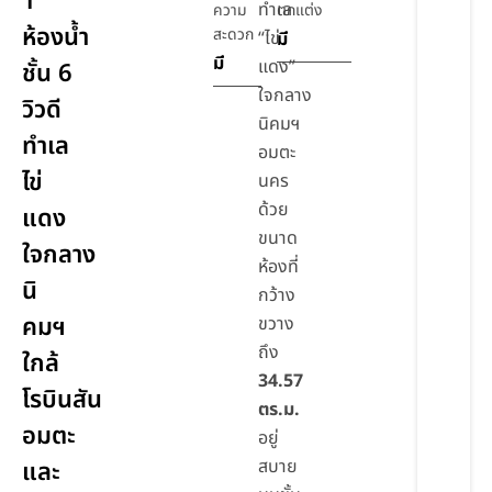
1
ทำเล
ความ
ตกแต่ง
ห้องน้ำ
สะดวก
“ไข่
มี
มี
แดง”
ชั้น 6
ใจกลาง
วิวดี
นิคมฯ
ทำเล
อมตะ
ไข่
นคร
ด้วย
แดง
ขนาด
ใจกลาง
ห้องที่
นิ
กว้าง
คมฯ
ขวาง
ถึง
ใกล้
34.57
โรบินสัน
ตร.ม.
อมตะ
อยู่
สบาย
และ