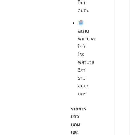
โซน
อมตะ
สถาน
พยาบาล
:
ใกล้
โรง
พยาบาล
วิภา
ราม
อมตะ
นคร
รายการ
ของ
แถม
และ