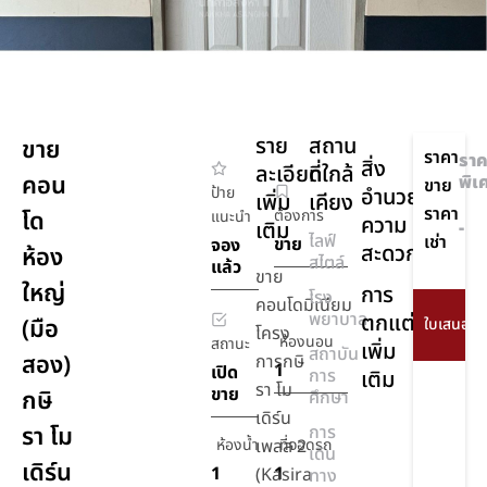
ราย
สถาน
ขาย
ราคา
ราค
สิ่ง
ละเอียด
ที่ใกล้
คอน
พิเ
ขาย
ป้าย
อำนวย
เพิ่ม
เคียง
ราคา
โด
ต้องการ
แนะนำ
ความ
เติม
-
ไลฟ์
เช่า
ขาย
จอง
สะดวก
ห้อง
สไตล์
แล้ว
ขาย
ใหญ่
การ
โรง
คอนโดมิเนียม
พยาบาล
ตกแต่ง
(มือ
โครง
ห้องนอน
สถานะ
เพิ่ม
สถาบัน
สอง)
การกษิ
1
เปิด
การ
เติม
รา โม
ขาย
กษิ
ศึกษา
เดิร์น
รา โม
การ
ห้องน้ำ
เพลส 2
ที่จอดรถ
เดิน
เดิร์น
1
1
(Kasira
ทาง