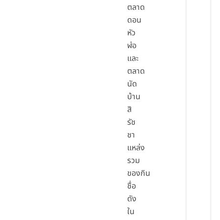
ตลาด
ดอน
หัว
ฬ่อ
และ
ตลาด
นัด
บ้าน
สิ
รัช
ชา
แหล่ง
รวม
ของกิน
ชื่อ
ดัง
ใน