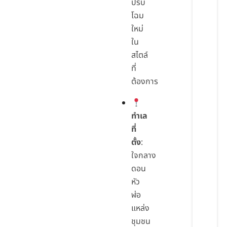
ปรับ
โฉม
ใหม่
ใน
สไตล์
ที่
ต้องการ
ทำเล
ที่
ตั้ง
:
ใจกลาง
ดอน
หัว
ฬ่อ
แหล่ง
ชุมชน