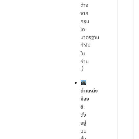
ต่าง
จาก
คอน
โด
มาตรฐาน
ทั่วไป
ใน
ย่าน
นี้
ตำแหน่ง
ห้อง
ดี
:
ตั้ง
อยู่
บน