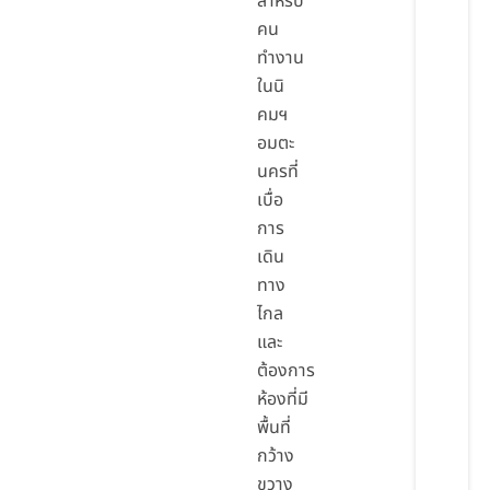
สำหรับ
คน
ทำงาน
ในนิ
คมฯ
อมตะ
นครที่
เบื่อ
การ
เดิน
ทาง
ไกล
และ
ต้องการ
ห้องที่มี
พื้นที่
กว้าง
ขวาง