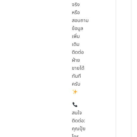
จริง
หรือ
สอบถาม
ข้อมูล
เพิ่ม
เติม
ติดต่อ
ฝ่าย
ขายได้
ทันที
ครับ
สนใจ
ติดต่อ:
คุณปุ้ย
โทร.