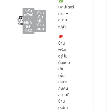
เคาน์เตอร์
รหัส
บ้าน
ครัว +
ทรัพย์
มือ
เมือง
เมือง
:
สนาม
ชลบุรี
หนึ่ง
,
NKA-
ชลบุรี
ชลบุรี
บ้าน
หญ้า
64-
แฝด
082
บ้าน
พร้อม
อยู่ ไม่
ต้องต่อ
เติม
เพิ่ม
เหมาะ
กับคน
อยากมี
บ้าน
ใหม่ใน