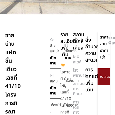
ราย
สถาน
ขาย
ราคา
ราค
สิ่ง
ละเอียด
ที่ใกล้
บ้าน
พิเ
ขาย
ป้าย
อำนวย
เพิ่ม
เคียง
ราคา
แฝด
ต้องการ
แนะนำ
ความ
เติม
-
ไลฟ์
เช่า
ขาย
เปิด
สะดวก
ชั้น
สไตล์
ขาย
เดียว
การ
โรง
โอกาส
พยาบาล
ตกแต่ง
เลขที่
ดี บ้าน
ห้องนอน
สถานะ
เพิ่ม
สถาบัน
41/10
ใหม่
-
เปิด
การ
เติม
เลขที่
ขาย
โครง
ศึกษา
41/10
การกิ
การ
ห้องน้ำ
ในโครง
ที่จอดรถ
เดิน
รณา
-
-
การกิ
ทาง