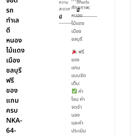
จอด
ความ
ตกแต่ง
ศักยภาพ:
รถ
สะดวก
มี
หนอง
มี
ทำเล
ไม้แดง
ดี
เมือง
หนอง
ชลบุรี
ไม้แดง
ฟรี
เมือง
ของ
แถม
ชลบุรี
แบบจัด
ฟรี
เต็ม:
ของ
ค่า
แถม
โอน ค่า
จดจำ
ครบ
นอง
NKA-
และค่า
64-
ประเมิน