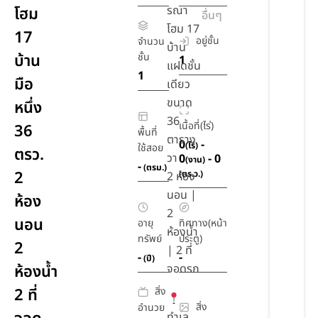
รณา
โฮม
อื่นๆ
โฮม 17
17
อยู่ชั้น
จำนวน
บ้าน
บ้าน
ชั้น
1
แฝดชั้น
1
มือ
เดียว
ขนาด
หนึ่ง
36
เนื้อที่(ไร่)
36
พื้นที่
ตาราง
0
-
(ไร่)
ใช้สอย
ตรว.
วา
0
- 0
(งาน)
-
(ตรม.)
2
(ตร.ว.)
2 ห้อง
นอน |
ห้อง
2
นอน
อายุ
ทิศทาง(หน้า
ห้องน้ำ
ทรัพย์
ประตู)
2
| 2 ที่
-
-
(ปี)
ห้องน้ำ
จอดรถ
สิ่ง
2 ที่
สิ่ง
อำนวย
ทำเล