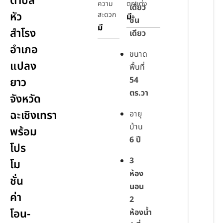
ตำบล
ความ
ตกแต่ง
เดี่ยว
หัว
สะดวก
มี
ชั้น
มี
สำโรง
เดียว
อำเภอ
ขนาด
แปลง
พื้นที่
54
ยาว
ตร.วา
จังหวัด
ฉะเชิงเทรา
อายุ
บ้าน
พร้อม
6 ปี
โปร
3
โม
ห้อง
ชั่น
นอน
ค่า
2
โอน-
ห้องน้ำ