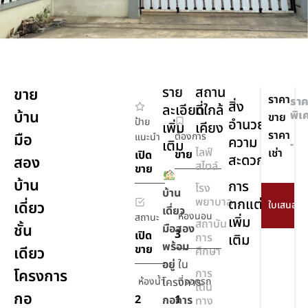
ราย
สถาน
ขาย
ราคา
ราค
สิ่ง
ละเอียด
ที่ใกล้
บ้าน
พิเ
ขาย
ป้าย
อำนวย
เพิ่ม
เคียง
ราคา
มือ
ต้องการ
แนะนำ
ความ
เติม
-
ไลฟ์
เช่า
ขาย
เปิด
สะดวก
สอง
สไตล์
ขาย
บ้าน
การ
โรง
บ้าน
พยาบาล
ตกแต่ง
เดี่ยว
เดี่ยว
ห้องนอน
สถานะ
เพิ่ม
สถาบัน
ชั้น
มือสอง
3
เปิด
การ
เติม
พร้อม
ขาย
เดียว
ศึกษา
อยู่
ใน
โครงการ
การ
ห้องน้ำ
โครงการ
ที่จอดรถ
เดิน
กอ
2
1
กอการ
ทาง