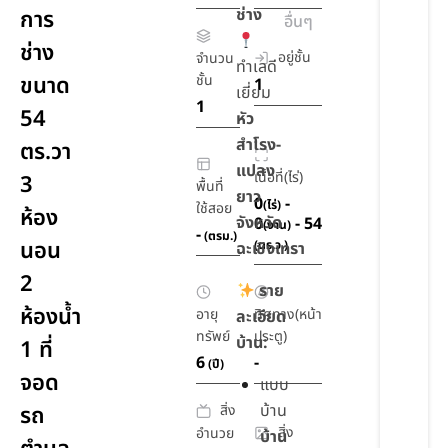
ช่าง
การ
อื่นๆ
ช่าง
อยู่ชั้น
จำนวน
ทำเลดี
ขนาด
ชั้น
1
เยี่ยม
1
54
หัว
สำโรง-
ตร.วา
แปลง
เนื้อที่(ไร่)
3
พื้นที่
ยาว
0
-
(ไร่)
ใช้สอย
ห้อง
จังหวัด
0
- 54
(งาน)
-
(ตรม.)
นอน
(ตร.ว.)
ฉะเชิงเทรา
2
ราย
ห้องน้ำ
อายุ
ทิศทาง(หน้า
ละเอียด
ทรัพย์
ประตู)
บ้าน:
1 ที่
6
-
(ปี)
จอด
แบบ
บ้าน
สิ่ง
รถ
สิ่ง
อำนวย
บ้าน