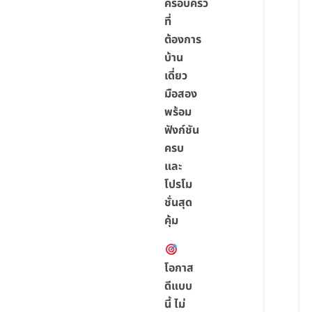
ครอบครัว
ที่
ต้องการ
บ้าน
เดี่ยว
มือสอง
พร้อม
ฟังก์ชัน
ครบ
และ
โปรโม
ชั่นสุด
คุ้ม
โอกาส
ดีแบบ
นี้ ไม่