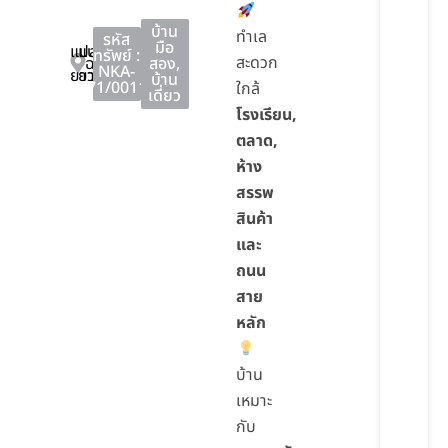
บ้าน
ทำเล
รหัส
มือ
แปลง
แปลง
ทรัพย์ :
สะดวก
ฉะเชิงเทรา
สอง
,
NKA-
ยาว
ยาว
บ้าน
71/0011
ใกล้
เดี่ยว
โรงเรียน,
ตลาด,
ห้าง
สรรพ
สินค้า
และ
ถนน
สาย
หลัก
บ้าน
เหมาะ
กับ