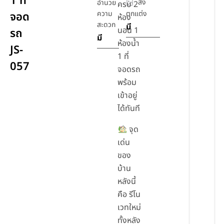
1 ที่
สิ่ง
อำนวย
ครบ 2
ความ
ตกแต่ง
จอด
ห้อง
สะดวก
มี
นอน 1
รถ
มี
ห้องน้ำ
JS-
1 ที่
057
จอดรถ
พร้อม
เข้าอยู่
ได้ทันที
จุด
เด่น
ของ
บ้าน
หลังนี้
คือ รีโน
เวทใหม่
ทั้งหลัง