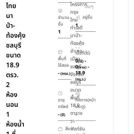
โครงการ
ไทย
อื่นๆ
กรุง
นา
อยู่ชั้น
จำนวน
ไทย
ป่า-
ชั้น
1
ทำเลดี
1
ท้องคุ้ง
นาป่า-
ท้องคุ้ง
ชลบุรี
อำเภอ
เนื้อที่(ไร่)
ขนาด
เมือง
พื้นที่
0
-
(ไร่)
18.9
ใช้สอย
ชลบุรี
0
-
(งาน)
18.9
-
ตรว.
(ตรม.)
จังหวัด
(ตร.ว.)
ชลบุรี
2
ขนาด
ห้อง
พื้นที่
อายุ
ทิศทาง(หน้า
นอน
18.9
ทรัพย์
ประตู)
1
ตาราง
-
-
(ปี)
วา
ห้องน้ำ
ฟังก์ชัน
สิ่ง