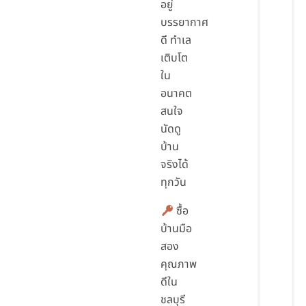
อยู่
บรรยากาศ
ดี ทำเล
เติบโต
ใน
อนาคต
สนใจ
นัดดู
บ้าน
จริงได้
ทุกวัน
ซื้อ
บ้านมือ
สอง
คุณภาพ
ดีใน
ชลบุรี