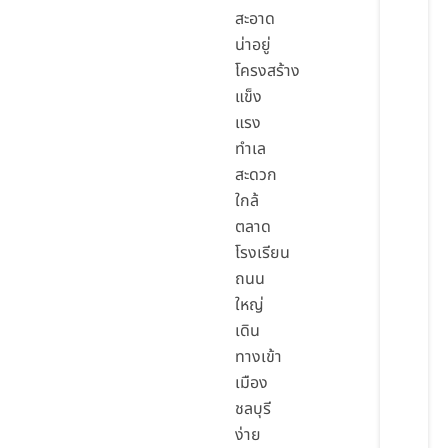
สะอาด
น่าอยู่
โครงสร้าง
แข็ง
แรง
ทำเล
สะดวก
ใกล้
ตลาด
โรงเรียน
ถนน
ใหญ่
เดิน
ทางเข้า
เมือง
ชลบุรี
ง่าย