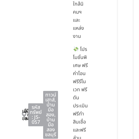
ใกล้นิ
คมฯ
และ
แหล่ง
งาน
โปร
โมชั่นพิ
เศษ ฟรี
ค่าโอน
ฟรีรีโน
เวท ฟรี
ทาวน์
ดัน
เฮาส์
,
บ้าน
ประเมิน
รหัส
มือ
เมือง
เมือง
ทรัพย์
ฟรีทำ
ชลบุรี
สอง
,
: JS-
ชลบุรี
ชลบุรี
บ้าน
สินเชื่อ
057
มือ
สอง
และฟรี
ชลบุรี
ส่วน