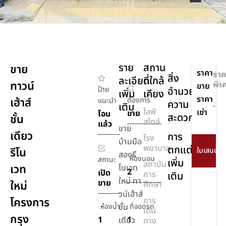
ราย
สถาน
ขาย
ราคา
ราค
สิ่ง
ละเอียด
ที่ใกล้
ทาวน์
พิเ
ขาย
ป้าย
อำนวย
เพิ่ม
เคียง
ราคา
เฮ้าส์
ต้องการ
แนะนำ
ความ
เติม
-
ไลฟ์
เช่า
ขาย
โอน
สะดวก
ชั้น
สไตล์
แล้ว
ขาย
เดียว
การ
โรง
บ้านมือ
พยาบาล
ตกแต่ง
รีโน
สองรี
ห้องนอน
สถานะ
เพิ่ม
สถาบัน
เวท
โนเวท
2
เปิด
การ
เติม
ใหม่ ทา
ขาย
ใหม่
ศึกษา
วน์เฮ้าส์
โครงการ
การ
ห้องน้ำ
ชั้น
ที่จอดรถ
เดิน
กรุง
1
1
เดียว
ทาง