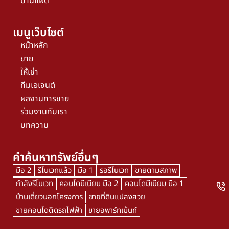
บ้านแฝด
เมนูเว็บไซต์
หน้าหลัก
ขาย
ให้เช่า
ทีมเอเจนต์
ผลงานการขาย
ร่วมงานกับเรา
บทความ
คำค้นหาทรัพย์อื่นๆ
มือ 2
รีโนเวทแล้ว
มือ 1
รอรีโนเวท
ขายตามสภาพ
กำลังรีโนเวท
คอนโดมีเนียม มือ 2
คอนโดมีเนียม มือ 1
บ้านเดี่ยวนอกโครงการ
ขายที่ดินแปลงสวย
ขายคอนโดติดรถไฟฟ้า
ขายอพาร์ทเม้นท์