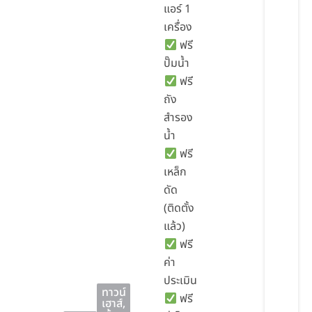
แอร์ 1
เครื่อง
ฟรี
ปั๊มน้ำ
ฟรี
ถัง
สำรอง
น้ำ
ฟรี
เหล็ก
ดัด
(ติดตั้ง
แล้ว)
ฟรี
ค่า
ประเมิน
ทาวน์
ฟรี
เฮาส์
,