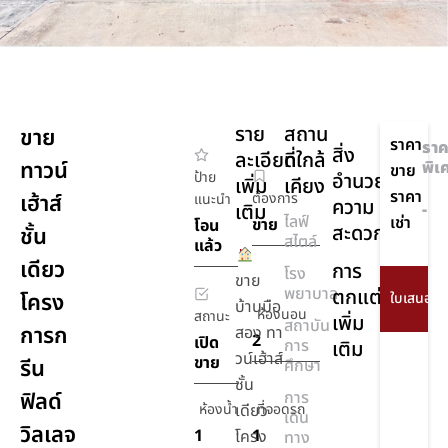
ราย
สถาน
ขาย
ราคา
ราค
สิ่ง
ละเอียด
ที่ใกล้
ทาวน์
พิเ
ขาย
ป้าย
อำนวย
เพิ่ม
เคียง
ราคา
เฮ้าส์
ต้องการ
แนะนำ
ความ
เติม
-
ไลฟ์
เช่า
ขาย
โอน
สะดวก
ชั้น
สไตล์
แล้ว
เดียว
การ
โรง
ขาย
พยาบาล
ตกแต่ง
โครง
บ้านมือ
ห้องนอน
สถานะ
เพิ่ม
สถาบัน
การก
สอง ทา
2
เปิด
การ
เติม
วน์เฮ้าส์
ขาย
รีน
ศึกษา
ชั้น
ฟิลด์
การ
ห้องน้ำ
เดียว
ที่จอดรถ
เดิน
วิลเลจ
1
1
โครง
ทาง