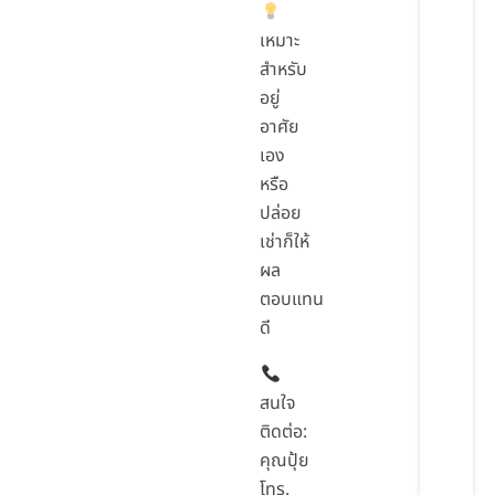
เหมาะ
สำหรับ
อยู่
อาศัย
เอง
หรือ
ปล่อย
เช่าก็ให้
ผล
ตอบแทน
ดี
สนใจ
ติดต่อ:
คุณปุ้ย
โทร.