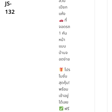
ส่วน
JS-
เปียก
132
แห้ง
ที่
จอดรถ
1 คัน
หน้า
แบบ
บ้านจ
อดง่าย
โปร
โมชั่น
สุดคุ้ม!
พร้อม
เข้าอยู่
ได้เลย
ฟรี