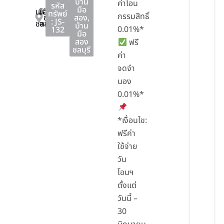
บ้าน
ค่าโอน
รหัส
มือ
เมือง
เมือง
ทรัพย์
กรรมสิทธิ์
ชลบุรี
สอง
,
: JS-
ชลบุรี
ชลบุรี
บ้าน
0.01%*
132
มือ
สอง
ฟรี
ชลบุรี
ค่า
จดจำ
นอง
0.01%*
*เงื่อนไข:
ฟรีค่า
ใช้จ่าย
วัน
โอนฯ
ตั้งแต่
วันนี้ –
30