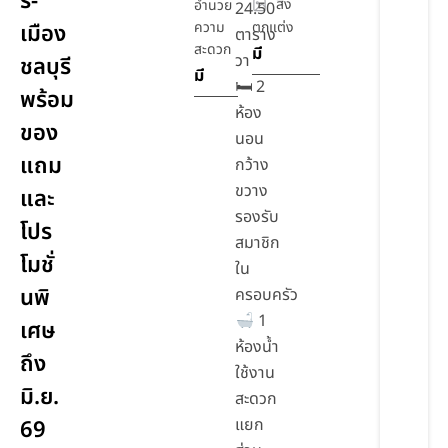
รี-
สิ่ง
อำนวย
24.50
ความ
ตกแต่ง
เมือง
ตาราง
สะดวก
มี
วา
ชลบุรี
มี
🛏 2
พร้อม
ห้อง
ของ
นอน
แถม
กว้าง
ขวาง
และ
รองรับ
โปร
สมาชิก
โมชั่
ใน
นพิ
ครอบครัว
1
เศษ
ห้องน้ำ
ถึง
ใช้งาน
มิ.ย.
สะดวก
แยก
69