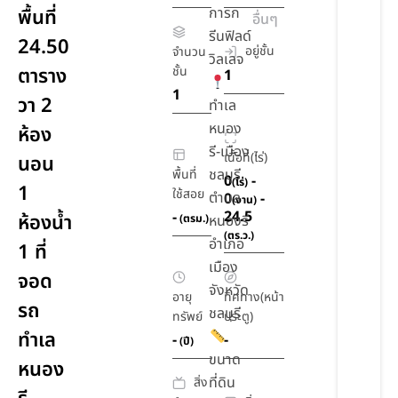
การก
พื้นที่
อื่นๆ
รีนฟิลด์
24.50
อยู่ชั้น
จำนวน
วิลเลจ
ตาราง
ชั้น
1
1
วา 2
ทำเล
หนอง
ห้อง
รี-เมือง
เนื้อที่(ไร่)
นอน
ชลบุรี
พื้นที่
0
-
(ไร่)
1
ใช้สอย
ตำบล
0
-
(งาน)
24.5
-
ห้องน้ำ
(ตรม.)
หนองรี
(ตร.ว.)
อำเภอ
1 ที่
เมือง
จอด
จังหวัด
อายุ
ทิศทาง(หน้า
รถ
ชลบุรี
ทรัพย์
ประตู)
ทำเล
-
-
(ปี)
ขนาด
หนอง
ที่ดิน
สิ่ง