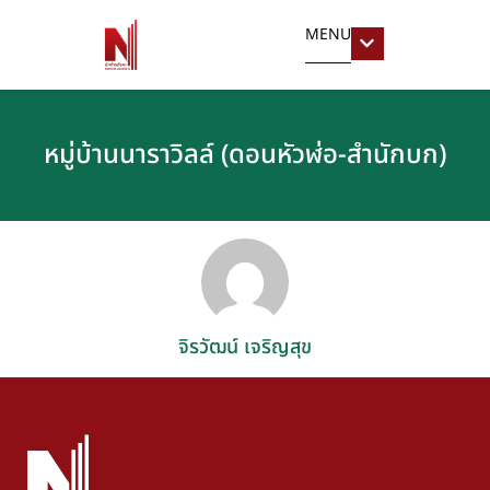
MENU
หมู่บ้านนาราวิลล์ (ดอนหัวฬ่อ-สำนักบก)
จิรวัฒน์ เจริญสุข