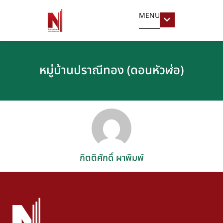
MENU
หมู่บ้านปราณีทอง (ดอนหัวฬ่อ)
กิตติศักดิ์ ผาพิมพ์