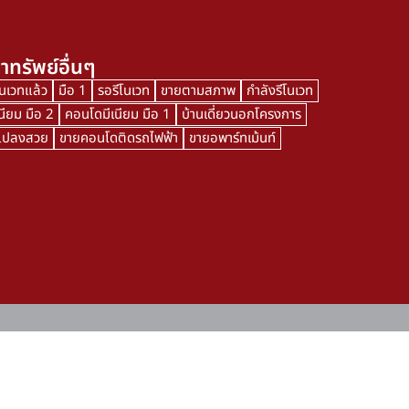
าทรัพย์อื่นๆ
โนเวทแล้ว
มือ 1
รอรีโนเวท
ขายตามสภาพ
กำลังรีโนเวท
นียม มือ 2
คอนโดมีเนียม มือ 1
บ้านเดี่ยวนอกโครงการ
นแปลงสวย
ขายคอนโดติดรถไฟฟ้า
ขายอพาร์ทเม้นท์