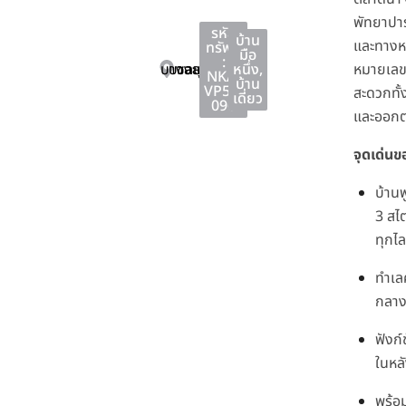
พัทยาปาร
รหัส
บ้าน
และทางห
ทรัพย์
มือ
:
บางละมุง
บางละมุง
ชลบุรี
หนึ่ง
,
หมายเลข
NKA-
บ้าน
VP51-
สะดวกทั้ง
เดี่ยว
096
และออกต่
จุดเด่น
บ้านพ
3 สไต
ทุกไล
ทำเล
กลาง
ฟังก
ในหล
พร้อ