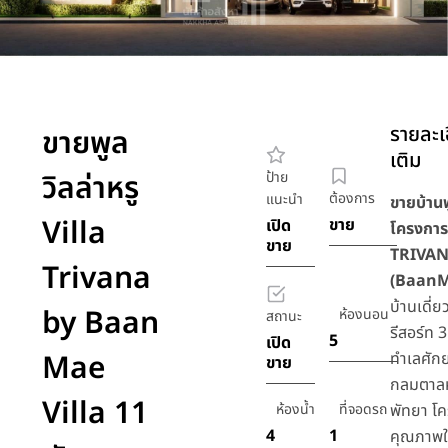
รายละเอ
ขายพูล
เติม
วิลล่าหรู
ป้าย
ต้องการ
แนะนำ
ขายบ้านพ
Villa
ขาย
เปิด
โครงกา
ขาย
TRIVA
Trivana
(BaanM
บ้านเดี่ย
by Baan
ห้องนอน
สถานะ
รีสอร์ท 
5
เปิด
Mae
ทำเลศักย
ขาย
กลมตาลห
Villa 11
ห้องน้ำ
ที่จอดรถ
พัทยา โ
4
1
คุณภาพ