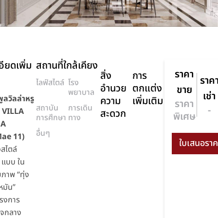
ียดเพิ่ม
สถานที่ใกล้เคียง
ราคา
สิ่ง
การ
ราค
ไลฟ์สไตล์
โรง
อำนวย
ตกแต่ง
ขาย
พยาบาล
เช่า
ูลวิลล่าหรู
ความ
เพิ่มเติม
ราคา
สถาบัน
การเดิน
-
ร VILLA
สะดวก
พิเศษ
การศึกษา
ทาง
NA
อื่นๆ
ae 11)
วสไตล์
3 แบบ ใน
ภาพ “ทุ่ง
มัน”
ครงการ
ใจกลาง