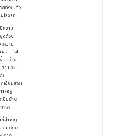
อยทั้งในตัว
บนโรงรถ
มีความ
สูงด้วย
ษาความ
ยตลอด 24
พื้นที่ส่วน
มสร และ
่อน
ศเงียบสงบ
การอยู่
อเป็นบ้าน
อากาศ
ที่สำคัญ
ดจอมเทียน
 4 ภาค