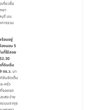
เที่ยวชื่อ
ัทยา
ลบุรี บน
ครงการรวม
พร้อมอยู่
ห้องนอน 5
ื้นที่ใช้สอย
 252.30
ี่ดินเริ่ม
9 ตร.ว.
มา
ก์ชันจัดเต็ม
ทย-ครัว
นที่จอดรถ
และสระว่าย
ัวระบบจากุซ
ความหรูหรา