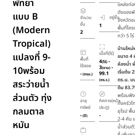
พัทยา
แหล่งท่อง
ดังของพ
แบบ B
อยู่ชั้น
จำนวน
จังหวัดช
ชั้น
1
(Modern
พื้นที่โ
2
กว่า 5 ไร่
Tropical)
บ้านใหม่
เนื้อที่(ไร่)
แปลงที่ 9-
ขนาด 4 
พื้นที่
4
-
(ไร่)
ห้องน้ำ พ
ใช้สอย
3
-
10พร้อม
(งาน)
เริ่มต้น
99.1
-
(ตรม.)
ตร.ม. บนท
(ตร.ว.)
สระว่ายน้ำ
ต้น 83.7
ส่วนตัว ทุ่ง
พร้อมฟัง
อายุ
ทิศทาง(หน้า
ทั้งครัวไ
ทรัพย์
ประตู)
กลมตาล
ยุโรป พื้
-
-
(ปี)
2-4 คัน 
หมัน
น้ำส่วนต
ซี่ เพิ่ม