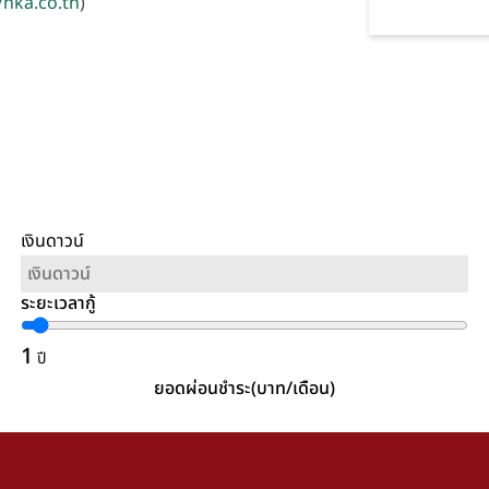
/nka.co.th
)
เงินดาวน์
ระยะเวลากู้
1
ปี
ยอดผ่อนชำระ(บาท/เดือน)