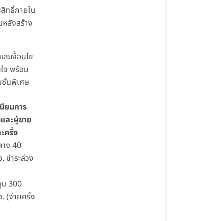
สิทธิ์ภายใน
นหลังสร้าง
และเงื่อนไข
นใจ พร้อม
ชั่นพิเศษ
เนียมการ
้อและผู้ขาย
ะครึ่ง
กลาง 40
. ชำระล่วง
ทุน 300
. (จ่ายครั้ง