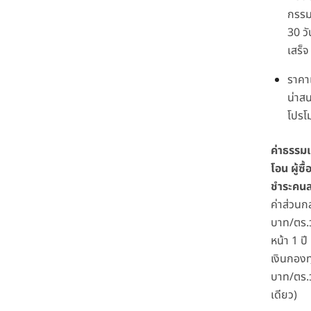
กรรม
30 วั
เสร็จ
ราคา
น่าส
โปรโม
ค่าธรรม
โอน ผู้ซื
ชำระคนล
ค่าส่วน
บาท/ตร.ว
หน้า 1 ปี
เงินกอง
บาท/ตร.ว
เดียว)