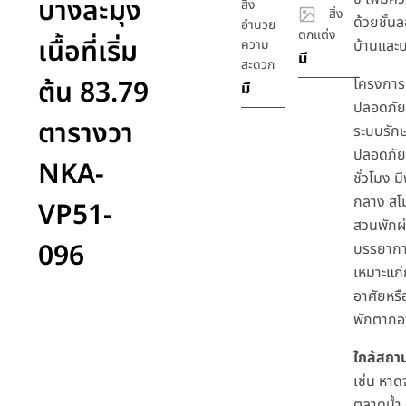
บางละมุง
สิ่ง
สิ่ง
ด้วยชั้นล
อำนวย
ตกแต่ง
เนื้อที่เริ่ม
ความ
บ้านและ
มี
สะดวก
ต้น 83.79
โครงการ
มี
ปลอดภัย
ตารางวา
ระบบรัก
ปลอดภั
NKA-
ชั่วโมง มี
กลาง สโ
VP51-
สวนพักผ
096
บรรยากา
เหมาะแก่
อาศัยหรื
พักตาก
ใกล้สถาน
เช่น หา
ตลาดน้ำ