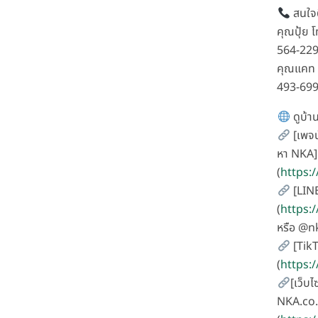
สนใจต
คุณปุ้ย 
564-22
คุณแคท 
493-69
ดูบ้าน
[เพจน
หา NKA]
(
https:
[LIN
(
https:
หรือ @
[Tik
(
https:
[เว็บไ
NKA.co.