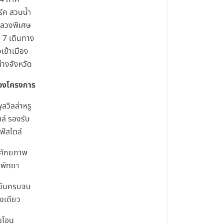
์ค สวนน้ำ
ลวงพิเศษ
 7 เดินทาง
เข้าเมือง
างจังหวัด
ของโครงการ
ูลวิลล่าหรู
ล์ รองรับ
ฟ์สไตล์
ศักยภาพ
พัทยา
์ชันครบจบ
ังเดียว
มโอน